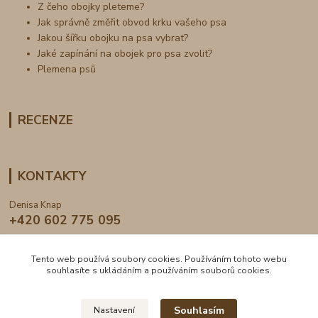
Z čeho obojky pleteme?
Jak správně změřit obvod krku vašeho psa
Jakou šířku obojku na psa vybrat?
Jaké zapínání na obojek pro psa zvolit?
Plemena psů
RECENZE
KONTAKTY
Denisa Knap
+420 602 775 095
info@dogden.cz
Tento web používá soubory cookies. Používáním tohoto webu
souhlasíte s ukládáním a používáním souborů cookies.
Souhlasím
Nastavení