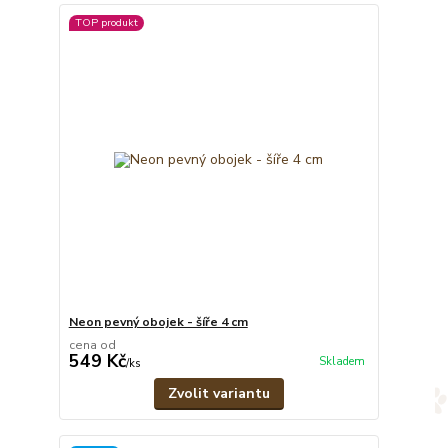
TOP produkt
Neon pevný obojek - šíře 4 cm
cena od
549 Kč
Skladem
/
ks
Zvolit variantu