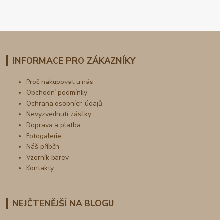
INFORMACE PRO ZÁKAZNÍKY
Proč nakupovat u nás
Obchodní podmínky
Ochrana osobních údajů
Nevyzvednutí zásilky
Doprava a platba
Fotogalerie
Náš příběh
Vzorník barev
Kontakty
NEJČTENĚJŠÍ NA BLOGU