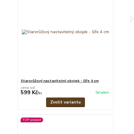
Starorůžový nastavitelný obojek - šíře 4 cm
cena od
599 Kč
Skladem
/
ks
Zvolit variantu
TOP produkt