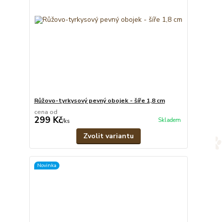
Růžovo-tyrkysový pevný obojek - šíře 1,8 cm
cena od
299 Kč
Skladem
/
ks
Zvolit variantu
Novinka