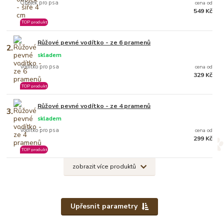
Obojek pro psa
cena od
549 Kč
TOP produkt
Růžové pevné vodítko - ze 6 pramenů
2.
skladem
Vodítko pro psa
cena od
329 Kč
TOP produkt
Růžové pevné vodítko - ze 4 pramenů
3.
skladem
Vodítko pro psa
cena od
299 Kč
TOP produkt
zobrazit více produktů
Upřesnit parametry