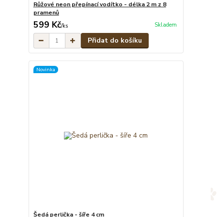
Růžové neon přepínací vodítko - délka 2 m z 8
pramenů
599 Kč
Skladem
/
ks
Přidat do košíku
Novinka
Šedá perlička - šíře 4 cm