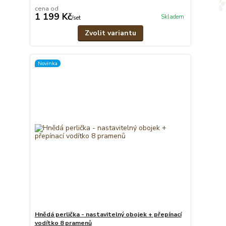
cena od
1 199 Kč
Skladem
/
set
Zvolit variantu
Novinka
Hnědá perlička - nastavitelný obojek + přepínací
vodítko 8 pramenů