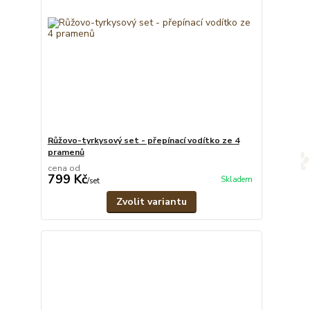
Růžovo-tyrkysový set - přepínací vodítko ze 4
pramenů
cena od
799 Kč
Skladem
/
set
Zvolit variantu