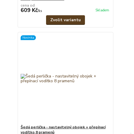
cena od
609 Kč
Skladem
/
ks
Zvolit variantu
Novinka
Šedá perlička - nastavitelný obojek + přepínací
vodítko 8 pramenů