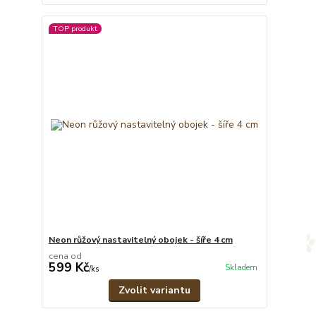
TOP produkt
Neon růžový nastavitelný obojek - šíře 4 cm
cena od
599 Kč
Skladem
/
ks
Zvolit variantu