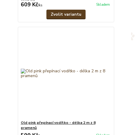
609 Kč
Skladem
/
ks
Zvolit variantu
Old pink přepínací vodítko - délka 2 m z 8
pramenů