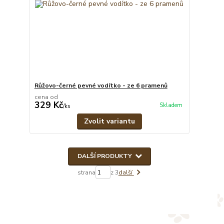
Růžovo-černé pevné vodítko - ze 6 pramenů
cena od
329 Kč
Skladem
/
ks
Zvolit variantu
DALŠÍ PRODUKTY
strana
z 3
další