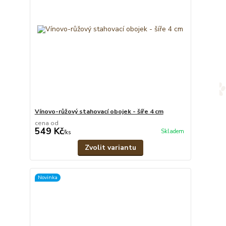
Vínovo-růžový stahovací obojek - šíře 4 cm
cena od
549 Kč
Skladem
/
ks
Zvolit variantu
Novinka