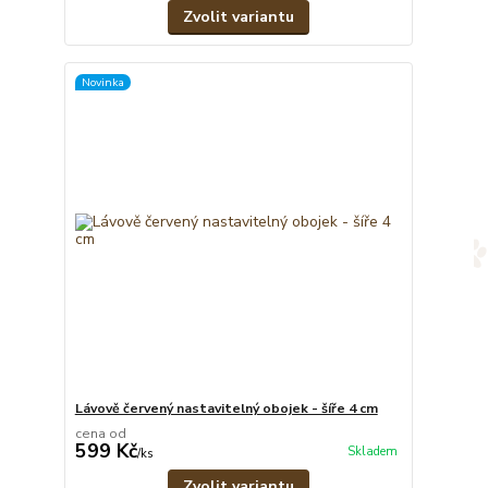
Zvolit variantu
Novinka
Lávově červený nastavitelný obojek - šíře 4 cm
cena od
599 Kč
Skladem
/
ks
Zvolit variantu