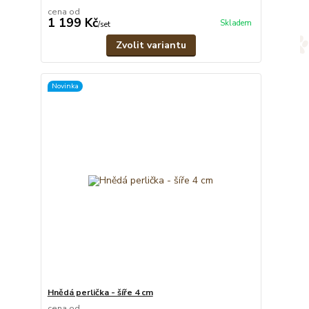
cena od
1 199 Kč
Skladem
/
set
Zvolit variantu
Novinka
Hnědá perlička - šíře 4 cm
cena od