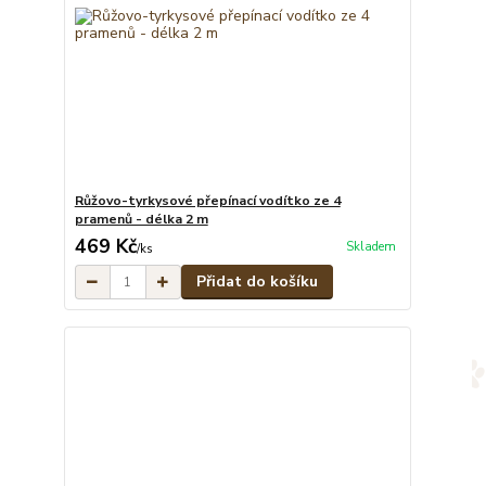
Růžovo-tyrkysové přepínací vodítko ze 4
pramenů - délka 2 m
469 Kč
Skladem
/
ks
Přidat do košíku