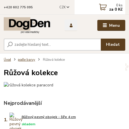
0
ks
CZK
+420 602 775 095
za
0 Kč
Menu
Hledat
Úvod
podle barvy
Růžová kolekce
Růžová kolekce
Nejprodávanější
Růžový pevný obojek - šíře 4 cm
1.
skladem