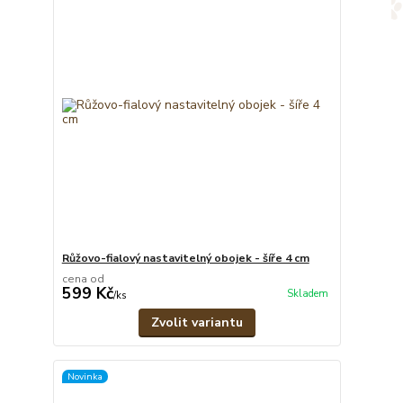
Růžovo-fialový nastavitelný obojek - šíře 4 cm
cena od
599 Kč
Skladem
/
ks
Zvolit variantu
Novinka