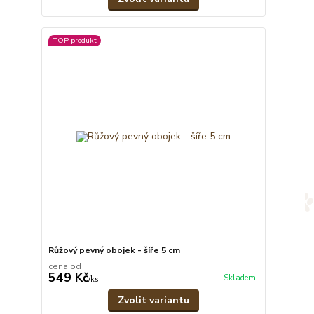
TOP produkt
Růžový pevný obojek - šíře 5 cm
cena od
549 Kč
Skladem
/
ks
Zvolit variantu