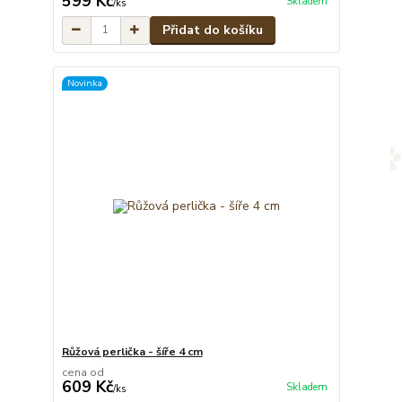
599 Kč
Skladem
/
ks
Přidat do košíku
Novinka
Růžová perlička - šíře 4 cm
cena od
609 Kč
Skladem
/
ks