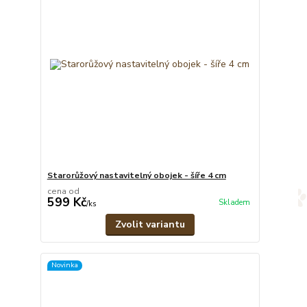
Starorůžový nastavitelný obojek - šíře 4 cm
cena od
599 Kč
Skladem
/
ks
Zvolit variantu
Novinka