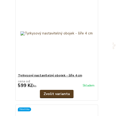
Tyrkysový nastavitelný obojek - šíře 4 cm
cena od
599 Kč
Skladem
/
ks
Zvolit variantu
Novinka