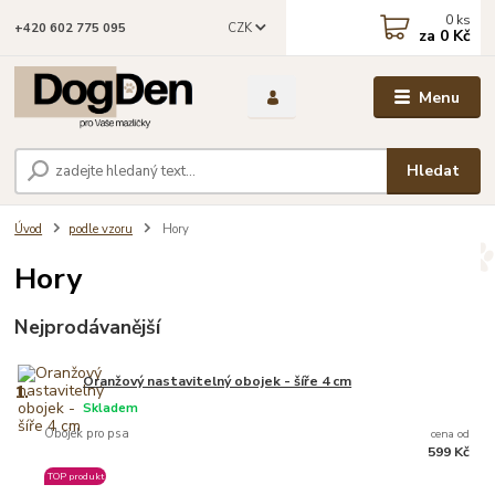
0
ks
CZK
+420 602 775 095
za
0 Kč
Menu
Hledat
Úvod
podle vzoru
Hory
Hory
Nejprodávanější
Oranžový nastavitelný obojek - šíře 4 cm
1.
Skladem
Obojek pro psa
cena od
599 Kč
TOP produkt