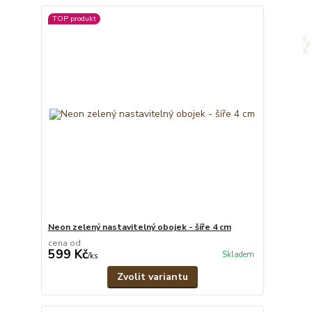
TOP produkt
Neon zelený nastavitelný obojek - šíře 4 cm
cena od
599 Kč
Skladem
/
ks
Zvolit variantu