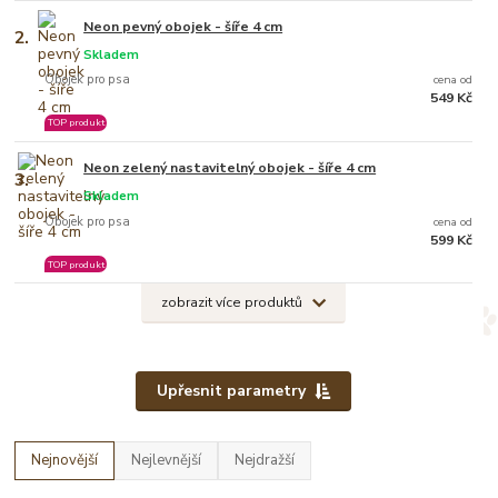
Neon pevný obojek - šíře 4 cm
2.
Skladem
Obojek pro psa
cena od
549 Kč
TOP produkt
Neon zelený nastavitelný obojek - šíře 4 cm
3.
Skladem
Obojek pro psa
cena od
599 Kč
TOP produkt
zobrazit více produktů
Upřesnit parametry
Nejnovější
Nejlevnější
Nejdražší