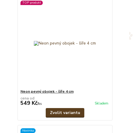
TOP produkt
Neon pevný obojek - šíře 4 cm
cena od
549 Kč
Skladem
/
ks
Zvolit variantu
Novinka