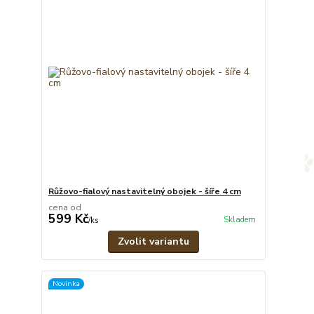
Růžovo-fialový nastavitelný obojek - šíře 4 cm
cena od
599 Kč
Skladem
/
ks
Zvolit variantu
Novinka