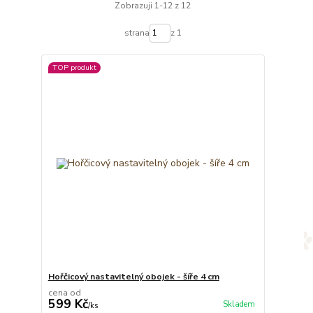
Zobrazuji 1-12 z 12
strana
z 1
TOP produkt
Hořčicový nastavitelný obojek - šíře 4 cm
cena od
599 Kč
Skladem
/
ks