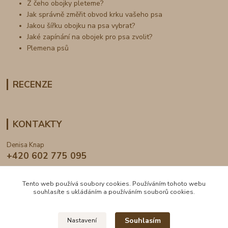
Z čeho obojky pleteme?
Jak správně změřit obvod krku vašeho psa
Jakou šířku obojku na psa vybrat?
Jaké zapínání na obojek pro psa zvolit?
Plemena psů
RECENZE
KONTAKTY
Denisa Knap
+420 602 775 095
info@dogden.cz
Tento web používá soubory cookies. Používáním tohoto webu
souhlasíte s ukládáním a používáním souborů cookies.
Souhlasím
Nastavení