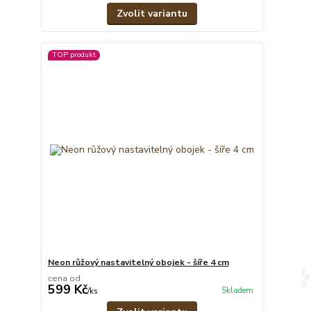
Zvolit variantu
TOP produkt
Neon růžový nastavitelný obojek - šíře 4 cm
cena od
599 Kč
Skladem
/
ks