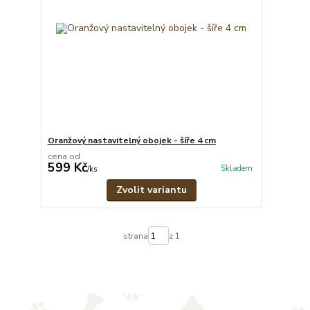
Oranžový nastavitelný obojek - šíře 4 cm
cena od
599 Kč
Skladem
/
ks
Zvolit variantu
strana
z 1