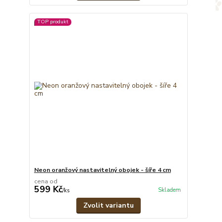
TOP produkt
Neon oranžový nastavitelný obojek - šíře 4 cm
cena od
599 Kč
Skladem
/
ks
Zvolit variantu