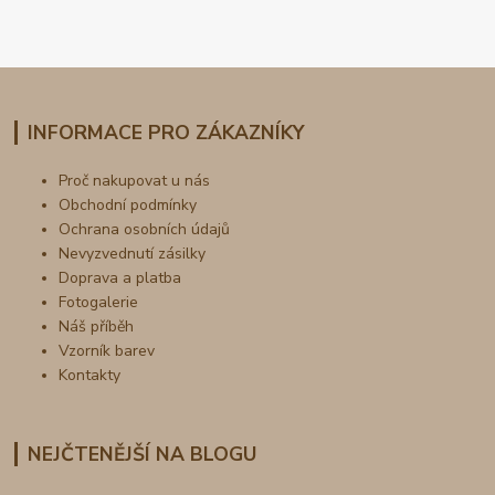
INFORMACE PRO ZÁKAZNÍKY
Proč nakupovat u nás
Obchodní podmínky
Ochrana osobních údajů
Nevyzvednutí zásilky
Doprava a platba
Fotogalerie
Náš příběh
Vzorník barev
Kontakty
NEJČTENĚJŠÍ NA BLOGU