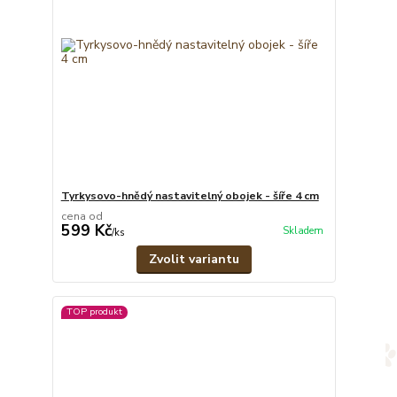
Tyrkysovo-hnědý nastavitelný obojek - šíře 4 cm
cena od
599 Kč
Skladem
/
ks
Zvolit variantu
TOP produkt