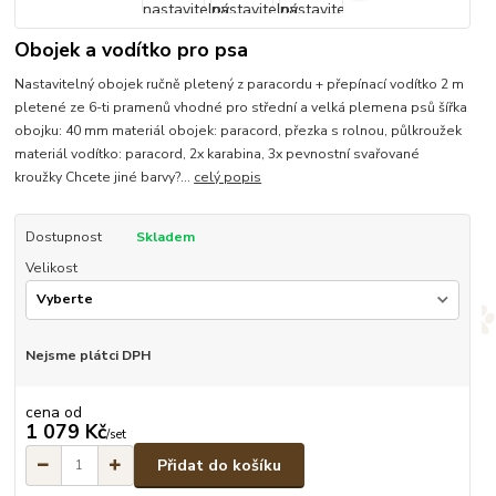
Obojek a vodítko pro psa
Nastavitelný obojek ručně pletený z paracordu + přepínací vodítko 2 m
pletené ze 6-ti pramenů vhodné pro střední a velká plemena psů šířka
obojku: 40 mm materiál obojek: paracord, přezka s rolnou, půlkroužek
materiál vodítko: paracord, 2x karabina, 3x pevnostní svařované
kroužky Chcete jiné barvy?...
celý popis
Dostupnost
Skladem
Velikost
Nejsme plátci DPH
cena od
1 079 Kč
/
set
Přidat do košíku