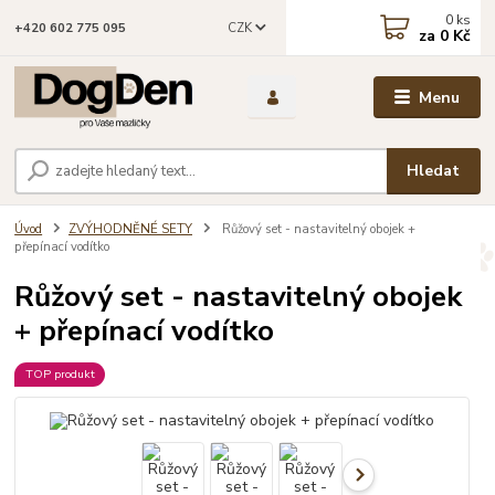
0
ks
CZK
+420 602 775 095
za
0 Kč
Menu
Hledat
Úvod
ZVÝHODNĚNÉ SETY
Růžový set - nastavitelný obojek +
přepínací vodítko
Růžový set - nastavitelný obojek
+ přepínací vodítko
TOP produkt