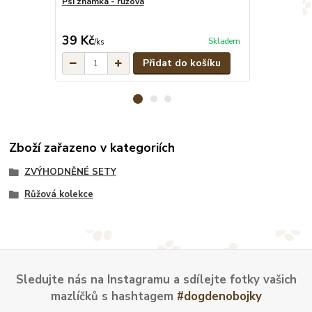
Psí známka - růžová
Růžovo-šedý 
cm
cena od
39 Kč
599 Kč
Skladem
/
ks
/
ks
Přidat do košíku
Zboží zařazeno v kategoriích
ZVÝHODNĚNÉ SETY
Růžová kolekce
Sledujte nás na Instagramu a sdílejte fotky vašich
mazlíčků s hashtagem
#dogdenobojky