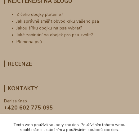
NEJČTENĚJŠÍ NA BLOGU
Z čeho obojky pleteme?
Jak správně změřit obvod krku vašeho psa
Jakou šířku obojku na psa vybrat?
Jaké zapínání na obojek pro psa zvolit?
Plemena psů
RECENZE
KONTAKTY
Denisa Knap
+420 602 775 095
info@dogden.cz
Tento web používá soubory cookies. Používáním tohoto webu
souhlasíte s ukládáním a používáním souborů cookies.