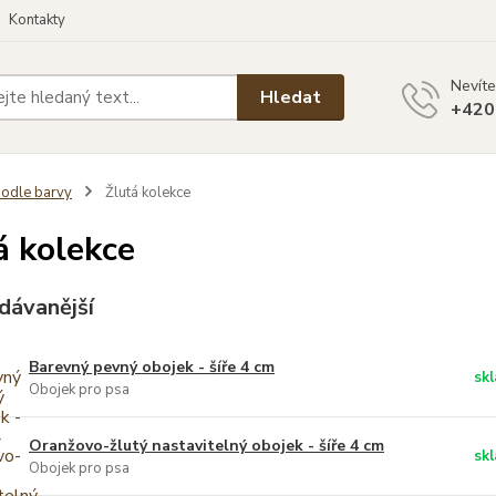
Kontakty
Nevíte
Hledat
+420
odle barvy
Žlutá kolekce
á kolekce
dávanější
Barevný pevný obojek - šíře 4 cm
sk
Obojek pro psa
Oranžovo-žlutý nastavitelný obojek - šíře 4 cm
sk
Obojek pro psa