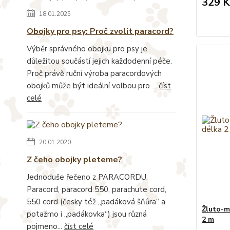
329 K
18.01.2025
Obojky pro psy: Proč zvolit paracord?
Výběr správného obojku pro psy je
důležitou součástí jejich každodenní péče.
Proč právě ruční výroba paracordových
obojků může být ideální volbou pro ...
číst
celé
20.01.2020
Z čeho obojky pleteme?
Jednoduše řečeno z PARACORDU.
Paracord, paracord 550, parachute cord,
550 cord (česky též „padáková šňůra“ a
Žluto-m
potažmo i „padákovka“) jsou různá
2 m
pojmeno...
číst celé