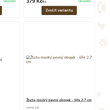
379 Kč
Skladem
Skladem
/
ks
Zvolit variantu
Žluto-modrý pevný obojek - šíře 2,7 cm
cena od