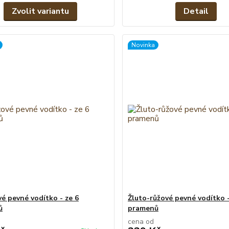
Zvolit variantu
Detail
Novinka
é pevné vodítko - ze 6
Žluto-růžové pevné vodítko -
ů
pramenů
cena od