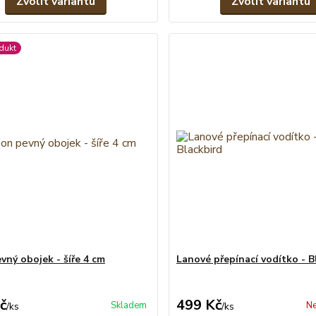
Zvolit variantu
Zvolit variantu
dukt
vný obojek - šíře 4 cm
Lanové přepínací vodítko - B
č
499 Kč
Skladem
Ne
/
ks
/
ks