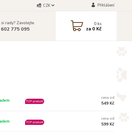
Přihlášení
CZK
 si rady? Zavolejte.
0
ks
za
0 Kč
 602 775 095
cena od
ladem
TOP produkt
549 Kč
cena od
ladem
TOP produkt
599 Kč