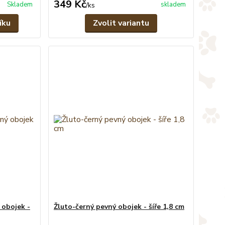
349 Kč
Skladem
skladem
/
ks
íku
Zvolit variantu
 obojek -
Žluto-černý pevný obojek - šíře 1,8 cm