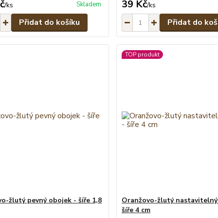
č
39 Kč
Skladem
/
ks
/
ks
Přidat do košíku
Přidat do koš
TOP produkt
o-žlutý pevný obojek - šíře 1,8
Oranžovo-žlutý nastavitelný
šíře 4 cm