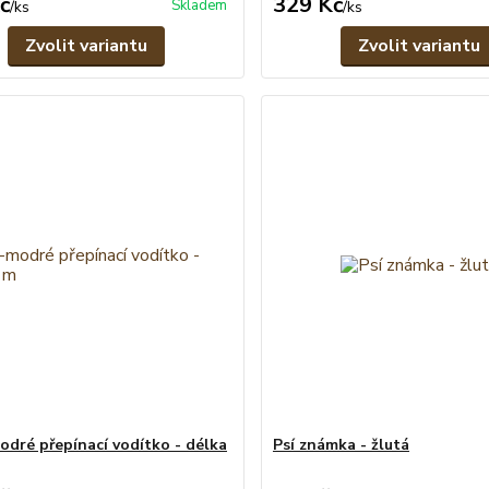
č
329 Kč
Skladem
/
ks
/
ks
Zvolit variantu
Zvolit variantu
odré přepínací vodítko - délka
Psí známka - žlutá