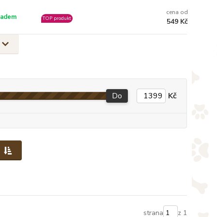
cena od
ladem
TOP produkt
549 Kč
Do
Kč
strana
z 1