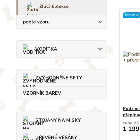
Žlutá kolekce
Novinka
podle vzoru
VODÍTKA
ZVÝHODNĚNÉ SETY
VZORNÍK BAREV
Podzimn
přepína
STOJANY NA MISKY
cena od
1 199
DŘEVĚNÉ VĚŠÁKY