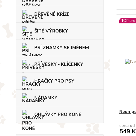
DŘEVĚNÉ KŘÍŽE
TOP pro
ŠITÉ VÝROBKY
PSÍ ZNÁMKY SE JMÉNEM
PŘÍVĚSKY - KLÍČENKY
HRAČKY PRO PSY
NÁRAMKY
Neon pe
OHLÁVKY PRO KONĚ
cena od
549 K