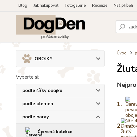
Blog
Jak nakupovat
Fotogalerie
Recenze
Náš příběh
Úvod
p
OBOJKY
Žlut
Vyberte si:
Nejpro
podle šířky obojku
1.
podle plemen
podle barvy
2.
Červená kolekce