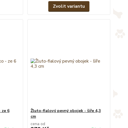
Zvolit variantu
 ze 6
Žluto-fialový pevný obojek - šíře 4,3
cm
cena od