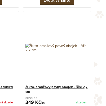
Zvolit variantu
lackbird
Žluto-oranžový pevný obojek - šíře 2,7
cm
cena od
349 Kč
ní skladem
skladem
/
ks