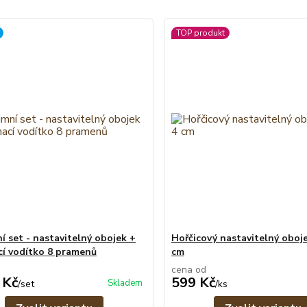
TOP produkt
í set - nastavitelný obojek +
Hořčicový nastavitelný obojek
cí vodítko 8 pramenů
cm
cena od
 Kč
599 Kč
Skladem
/
set
/
ks