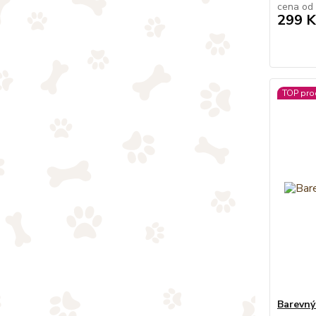
cena od
299 K
TOP pro
Barevný