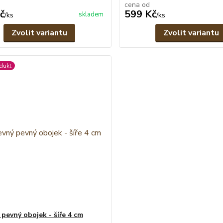
cena od
č
599 Kč
skladem
/
ks
/
ks
Zvolit variantu
Zvolit variantu
dukt
 pevný obojek - šíře 4 cm