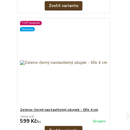
Zvolit variantu
TOP produkt
Novinka
Zeleno-černý nastavitelný obojek - šíře 4 cm
cena od
599 Kč
Skladem
/
ks