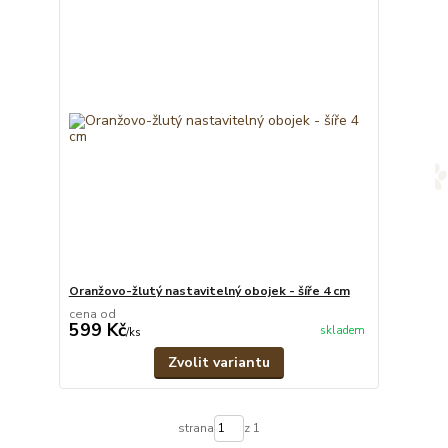
Oranžovo-žlutý nastavitelný obojek - šíře 4 cm
cena od
599 Kč
skladem
/
ks
Zvolit variantu
strana
z 1