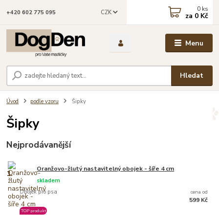
0
ks
CZK
+420 602 775 095
za
0 Kč
Menu
Hledat
Úvod
podle vzoru
Šipky
Šipky
Nejprodávanější
Oranžovo-žlutý nastavitelný obojek - šíře 4 cm
1.
skladem
Obojek pro psa
cena od
599 Kč
TOP produkt