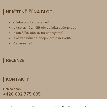
NEJČTENĚJŠÍ NA BLOGU
Z čeho obojky pleteme?
Jak správně změřit obvod krku vašeho psa
Jakou šířku obojku na psa vybrat?
Jaké zapínání na obojek pro psa zvolit?
Plemena psů
RECENZE
KONTAKTY
Denisa Knap
+420 602 775 095
info@dogden.cz