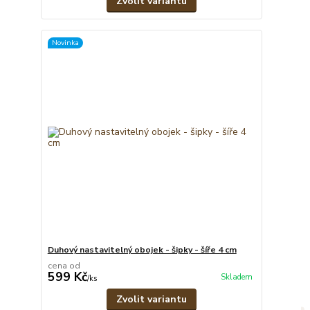
Zvolit variantu
Novinka
Duhový nastavitelný obojek - šipky - šíře 4 cm
cena od
599 Kč
Skladem
/
ks
Zvolit variantu