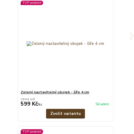
TOP produkt
Zelený nastavitelný obojek - šíře 4 cm
cena od
599 Kč
Skladem
/
ks
Zvolit variantu
TOP produkt