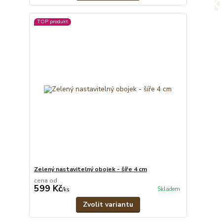
TOP produkt
Zelený nastavitelný obojek - šíře 4 cm
cena od
599 Kč
Skladem
/
ks
Zvolit variantu