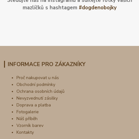
Sledujte nás na Instagramu a sdílejte fotky vašich
mazlíčků s hashtagem
#dogdenobojky
INFORMACE PRO ZÁKAZNÍKY
Proč nakupovat u nás
Obchodní podmínky
Ochrana osobních údajů
Nevyzvednutí zásilky
Doprava a platba
Fotogalerie
Náš příběh
Vzorník barev
Kontakty