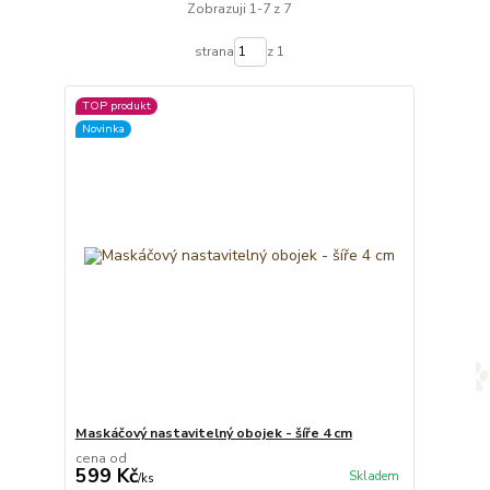
Zobrazuji 1-7 z 7
strana
z 1
TOP produkt
Novinka
Maskáčový nastavitelný obojek - šíře 4 cm
cena od
599 Kč
Skladem
/
ks