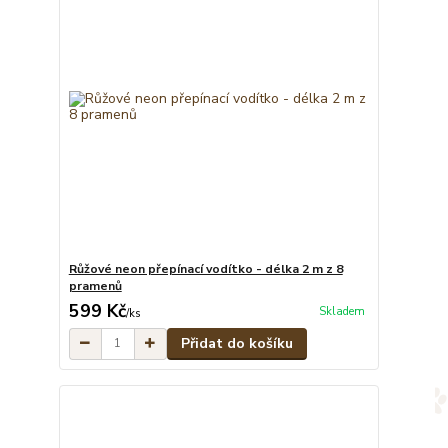
Růžové neon přepínací vodítko - délka 2 m z 8
pramenů
599 Kč
Skladem
/
ks
Přidat do košíku