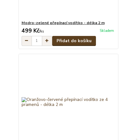
Modro-zelené přepínací vodítko - délka 2 m
499 Kč
Skladem
/
ks
Přidat do košíku