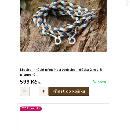
Modro-hnědé přepínací vodítko - délka 2 m z 8
pramenů
599 Kč
Skladem
/
ks
Přidat do košíku
TOP produkt