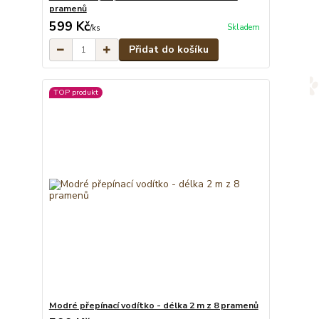
pramenů
599 Kč
Skladem
/
ks
Přidat do košíku
TOP produkt
Modré přepínací vodítko - délka 2 m z 8 pramenů