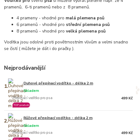
Vodítko pro
svého
psa
si můžete vybrat pletené např. ze 4
pramenů, 6-ti pramenů nebo z 8 pramenů.
4 prameny - vhodné pro
malá plemena psů
6 pramenů - vhodné pro
střední plemena psů
8 pramenů - vhodné pro
velká plemena psů
Vodítka jsou odolné proti povětrnostním vlivům a velmi snadno
se čistí ( můžete je dát i do pračky ).
Nejprodávanější
Duhové přepínací vodítko - délka 2 m
1.
Skladem
Přepínací vodítko pro psa
499 Kč
TOP produkt
Růžové přepínací vodítko - délka 2 m
2.
Skladem
Přepínací vodítko pro psa
499 Kč
TOP produkt