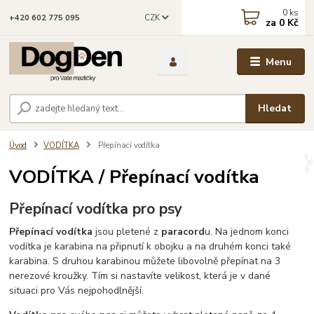
0
ks
CZK
+420 602 775 095
za
0 Kč
Menu
Hledat
Úvod
VODÍTKA
Přepínací vodítka
VODÍTKA / Přepínací vodítka
Přepínací vodítka pro psy
Přepínací vodítka
jsou pletené z
paracord
u. Na jednom konci
vodítka je karabina na připnutí k obojku a na druhém konci také
karabina. S druhou karabinou můžete libovolně přepínat na 3
nerezové kroužky. Tím si nastavíte velikost, která je v dané
situaci pro Vás nejpohodlnější.