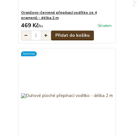
Oranžovo-červené přepínací vodítko ze 4
pramenů - délka 2 m
469 Kč
Skladem
/
ks
Přidat do košíku
Novinka