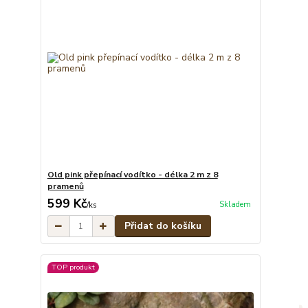
Old pink přepínací vodítko - délka 2 m z 8
pramenů
599 Kč
Skladem
/
ks
Přidat do košíku
TOP produkt