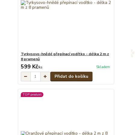
Tyrkysovo-hnědé přepínací vodítko - délka 2 m z
8 pramenů
599 Kč
Skladem
/
ks
Přidat do košíku
TOP produkt