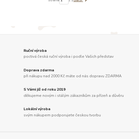
strana
z 2
další
Ruční výroba
poctivá česká ruční výroba i podle Vašich představ
Doprava zdarma
při nákupu nad 2000 Kč máte od nás dopravu ZDARMA
S Vámi již od roku 2019
děkujeme novým i stálým zákazníkům za přízeň a důvěru
Lokální výroba
svým nákupem podporujete českou tvorbu