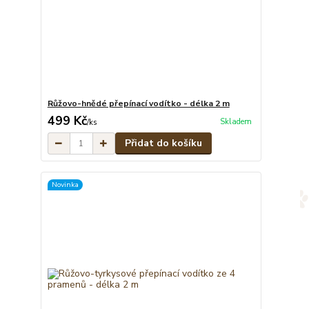
Růžovo-hnědé přepínací vodítko - délka 2 m
499 Kč
Skladem
/
ks
Přidat do košíku
Novinka