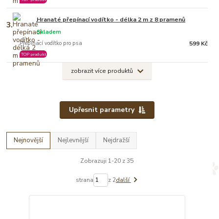
Hranaté přepínací vodítko - délka 2 m z 8 pramenů
3.
Skladem
Přepínací vodítko pro psa
599 Kč
TOP produkt
zobrazit více produktů
Upřesnit parametry
Nejnovější
Nejlevnější
Nejdražší
Zobrazuji 1-20 z 35
strana
z 2
další