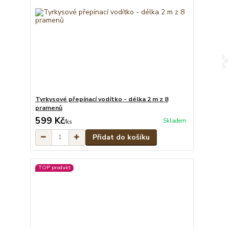
Tyrkysové přepínací vodítko - délka 2 m z 8
pramenů
599 Kč
Skladem
/
ks
Přidat do košíku
TOP produkt