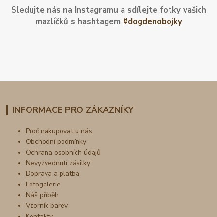
Sledujte nás na Instagramu a sdílejte fotky vašich
mazlíčků s hashtagem
#dogdenobojky
INFORMACE PRO ZÁKAZNÍKY
Proč nakupovat u nás
Obchodní podmínky
Ochrana osobních údajů
Nevyzvednutí zásilky
Doprava a platba
Fotogalerie
Náš příběh
Vzorník barev
Kontakty