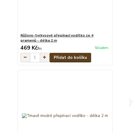
Růžovo-tyrkysové přepínací vodítko ze 4
pramenů - délka 2 m
469 Kč
Skladem
/
ks
Přidat do košíku