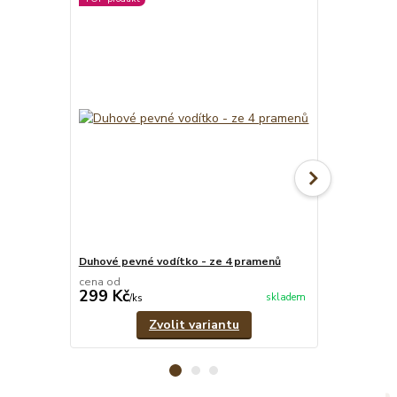
Duhové pevné vodítko - ze 4 pramenů
Růžovo-šedý 
cena od
cena od
299 Kč
299 Kč
skladem
/
ks
/
ks
Zvolit variantu