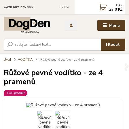
0
ks
CZK
+420 602 775 095
za
0 Kč
Menu
Hledat
Úvod
VODÍTKA
Růžové pevné vodítko - ze 4 pramenů
Růžové pevné vodítko - ze 4
pramenů
TOP produkt