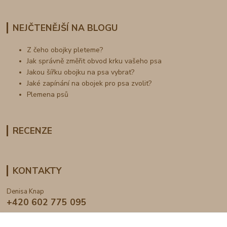
NEJČTENĚJŠÍ NA BLOGU
Z čeho obojky pleteme?
Jak správně změřit obvod krku vašeho psa
Jakou šířku obojku na psa vybrat?
Jaké zapínání na obojek pro psa zvolit?
Plemena psů
RECENZE
KONTAKTY
Denisa Knap
+420 602 775 095
info@dogden.cz