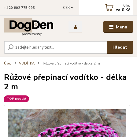
0
ks
CZK
+420 602 775 095
za
0 Kč
Menu
Hledat
Úvod
VODÍTKA
Růžové přepínací vodítko - délka 2 m
Růžové přepínací vodítko - délka
2 m
TOP produkt