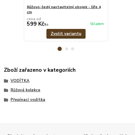
Růžovo-šedý nastavitelný obojek - šíře 4
Růžový set -
cm
přepínací vo
cena od
cena od
599 Kč
1 079 Kč
Skladem
/
ks
/
Zvolit variantu
Zboží zařazeno v kategoriích
VODÍTKA
Růžová kolekce
Přepínací vodítka