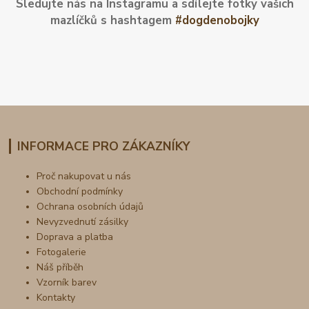
Sledujte nás na Instagramu a sdílejte fotky vašich
mazlíčků s hashtagem
#dogdenobojky
INFORMACE PRO ZÁKAZNÍKY
Proč nakupovat u nás
Obchodní podmínky
Ochrana osobních údajů
Nevyzvednutí zásilky
Doprava a platba
Fotogalerie
Náš příběh
Vzorník barev
Kontakty