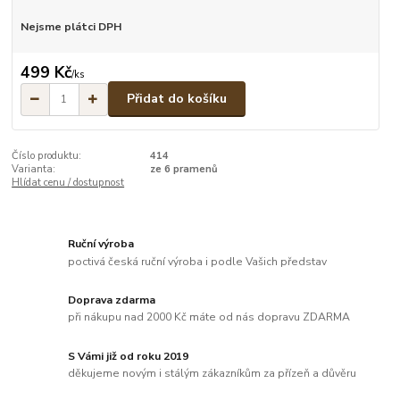
Nejsme plátci DPH
499 Kč
/
ks
Přidat do košíku
Číslo produktu:
414
Varianta:
ze 6 pramenů
Hlídat cenu / dostupnost
Ruční výroba
poctivá česká ruční výroba i podle Vašich představ
Doprava zdarma
při nákupu nad 2000 Kč máte od nás dopravu ZDARMA
S Vámi již od roku 2019
děkujeme novým i stálým zákazníkům za přízeň a důvěru