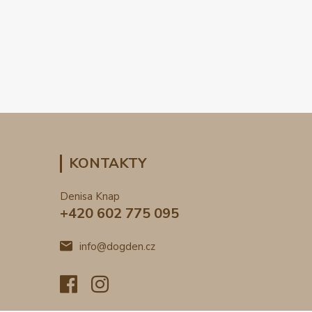
KONTAKTY
Denisa Knap
+420 602 775 095
info@dogden.cz