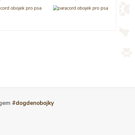
tagem
#dogdenobojky