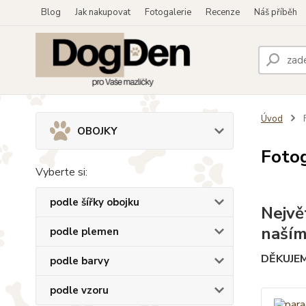
Blog
Jak nakupovat
Fotogalerie
Recenze
Náš příběh
Úvod
F
OBOJKY
Fotog
Vyberte si:
podle šířky obojku
Nejvě
naším
podle plemen
DĚKUJE
podle barvy
podle vzoru