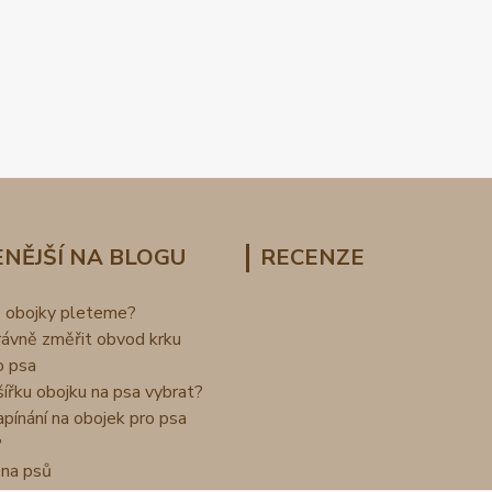
NĚJŠÍ NA BLOGU
RECENZE
o obojky pleteme?
rávně změřit obvod krku
o psa
šířku obojku na psa vybrat?
apínání na obojek pro psa
?
na psů