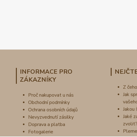
INFORMACE PRO
NEJČTE
ZÁKAZNÍKY
Z čeh
Jak sp
Proč nakupovat u nás
vašeh
Obchodní podmínky
Jakou 
Ochrana osobních údajů
Jaké z
Nevyzvednutí zásilky
zvolit
Doprava a platba
Pleme
Fotogalerie