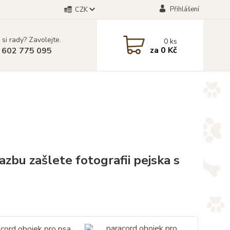
Přihlášení
CZK
 si rady? Zavolejte.
0
ks
za
0 Kč
 602 775 095
azbu zašlete fotografii pejska s