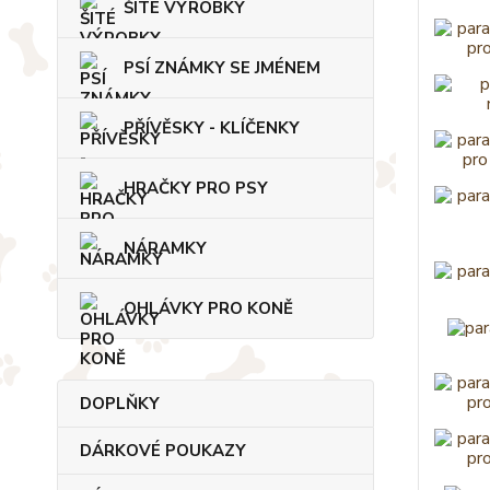
ŠITÉ VÝROBKY
PSÍ ZNÁMKY SE JMÉNEM
PŘÍVĚSKY - KLÍČENKY
HRAČKY PRO PSY
NÁRAMKY
OHLÁVKY PRO KONĚ
DOPLŇKY
DÁRKOVÉ POUKAZY