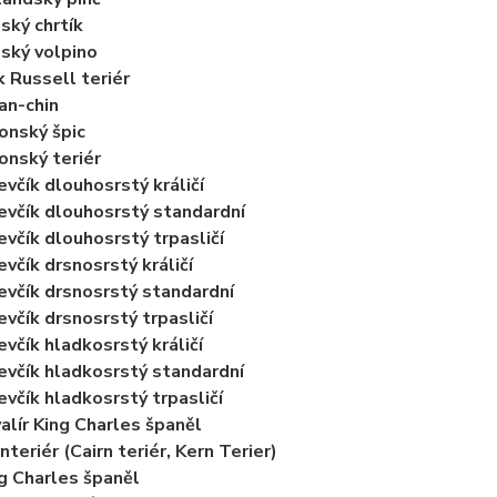
lský chrtík
lský volpino
k Russell teriér
an-chin
onský špic
onský teriér
evčík dlouhosrstý králičí
evčík dlouhosrstý standardní
evčík dlouhosrstý trpasličí
evčík drsnosrstý králičí
evčík drsnosrstý standardní
evčík drsnosrstý trpasličí
evčík hladkosrstý králičí
evčík hladkosrstý standardní
evčík hladkosrstý trpasličí
alír King Charles španěl
nteriér (Cairn teriér, Kern Terier)
g Charles španěl