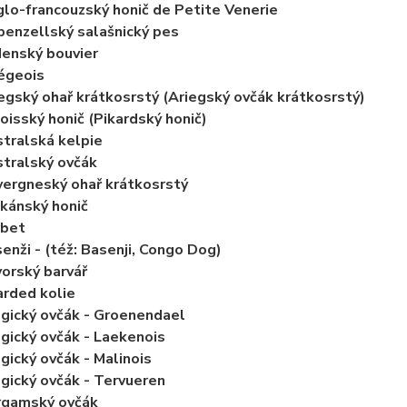
lo-francouzský honič de Petite Venerie
enzellský salašnický pes
enský bouvier
égeois
egský ohař krátkosrstý (Ariegský ovčák krátkosrstý)
oisský honič (Pikardský honič)
tralská kelpie
tralský ovčák
ergneský ohař krátkosrstý
kánský honič
rbet
enži - (též: Basenji, Congo Dog)
orský barvář
rded kolie
gický ovčák - Groenendael
gický ovčák - Laekenois
gický ovčák - Malinois
gický ovčák - Tervueren
rgamský ovčák