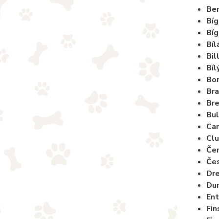
Ber
Bíg
Bíg
Bíl
Bil
Bíl
Bor
Bra
Bre
Bul
Ca
Clu
Čer
Če
Dre
Du
Ent
Fin