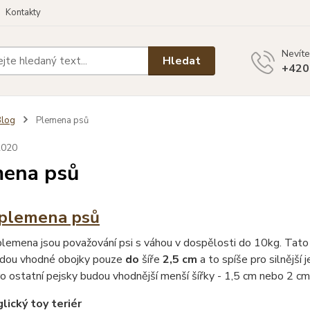
Kontakty
Nevíte
Hledat
+420
Blog
Plemena psů
2020
ena psů
plemena psů
lemena jsou považování psi s váhou v dospělosti do 10kg. Tato
udou vhodné obojky pouze
do
šíře
2,5 cm
a to spíše pro silnějš
o ostatní pejsky budou vhodnější menší šířky - 1,5 cm nebo 2 cm
lický toy teriér