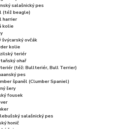
nský salašnický pes
l (též beagle)
l harrier
á kolie
ly
ý švýcarský ovčák
der kolie
zilský teriér
taňský ohař
teriér (též: Bullteriér, Bull Terrier)
naanský pes
mber španěl (Clumber Spaniel)
ný šery
ský fousek
ver
nker
lebušský salašnický pes
ský honič