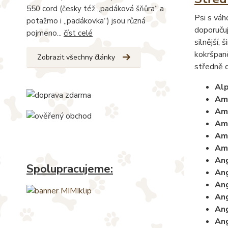
550 cord (česky též „padáková šňůra“ a
Psi s váh
potažmo i „padákovka“) jsou různá
doporučuj
pojmeno...
číst celé
silnější, 
kokršpaně
Zobrazit všechny články
středně d
Alp
Am
Am
Ame
Ame
Ame
Ang
Spolupracujeme:
Ang
Ang
Ang
Ang
Ang