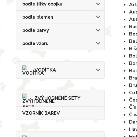
podle šířky obojku
Art
Aus
podle plemen
Aus
Bas
podle barvy
Bed
Bel
podle vzoru
Bi
Bol
Bor
VODÍTKA
Bos
Bra
Bru
Cot
ZVÝHODNĚNÉ SETY
Čes
Čín
VZORNÍK BAREV
Čiv
Dan
Hav
Hol