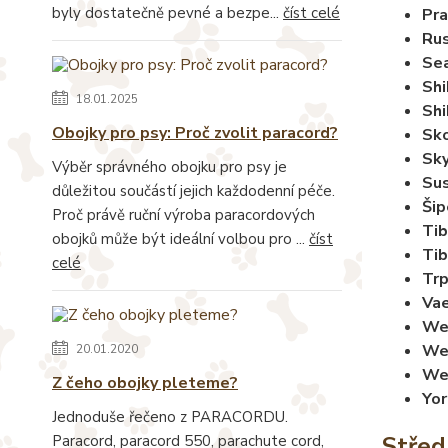
byly dostatečně pevné a bezpe...
číst celé
Pra
Rus
Sea
Shi
18.01.2025
Shi
Obojky pro psy: Proč zvolit paracord?
Sko
Sky
Výběr správného obojku pro psy je
Sus
důležitou součástí jejich každodenní péče.
Šip
Proč právě ruční výroba paracordových
Tib
obojků může být ideální volbou pro ...
číst
Tib
celé
Trp
Vae
Wel
We
20.01.2020
Wes
Z čeho obojky pleteme?
Yor
Jednoduše řečeno z PARACORDU.
Střed
Paracord, paracord 550, parachute cord,