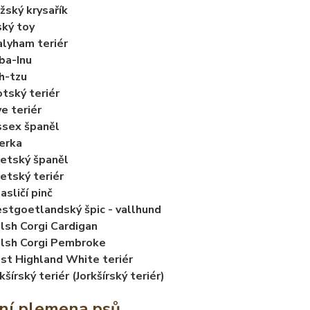
žský krysařík
ký toy
lyham teriér
ba-Inu
h-tzu
tský teriér
e teriér
sex španěl
erka
etský španěl
etský teriér
asličí pinč
stgoetlandský špic - vallhund
sh Corgi Cardigan
lsh Corgi Pembroke
t Highland White teriér
kšírský teriér (Jorkšírský teriér)
ní plemena psů