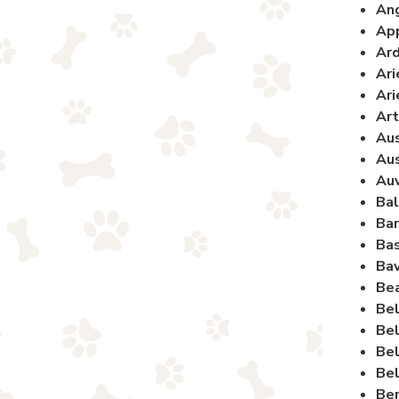
Ang
App
Ard
Ari
Ari
Art
Aus
Aus
Auv
Bal
Ba
Bas
Bav
Bea
Bel
Bel
Bel
Bel
Be