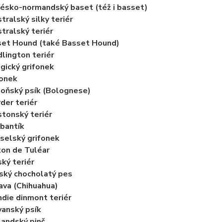
ésko-normandský baset (též i basset)
tralský silky teriér
tralský teriér
et Hound (také Basset Hound)
lington teriér
gický grifonek
šonek
oňský psík (Bolognese)
der teriér
tonský teriér
bantík
selský grifonek
on de Tuléar
ký teriér
ský chocholatý pes
ava (Chihuahua)
die dinmont teriér
anský psík
andský pinč