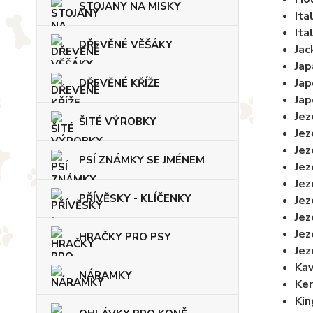
STOJANY NA MISKY
Ita
Ita
DŘEVĚNÉ VĚŠÁKY
Jac
Jap
Jap
DŘEVĚNÉ KŘÍŽE
Jap
Jez
ŠITÉ VÝROBKY
Jez
Jez
PSÍ ZNÁMKY SE JMÉNEM
Jez
Jez
PŘÍVĚSKY - KLÍČENKY
Jez
Jez
Jez
HRAČKY PRO PSY
Jez
Kav
NÁRAMKY
Ker
Kin