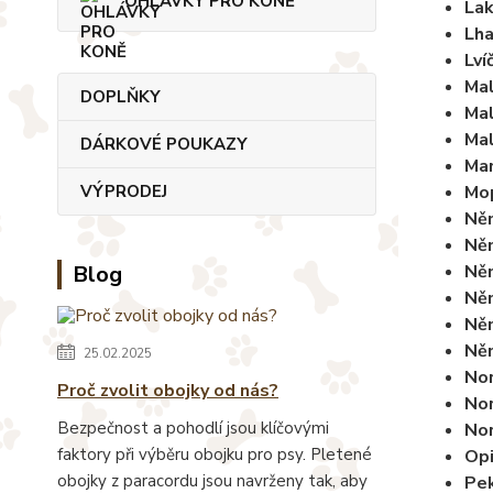
OHLÁVKY PRO KONĚ
Lak
Lh
Lví
Mal
DOPLŇKY
Mal
Mal
DÁRKOVÉ POUKAZY
Man
VÝPRODEJ
Mo
Něm
Něm
Blog
Něm
Něm
Něm
Něm
25.02.2025
Nor
Proč zvolit obojky od nás?
No
Bezpečnost a pohodlí jsou klíčovými
Nor
faktory při výběru obojku pro psy. Pletené
Opi
obojky z paracordu jsou navrženy tak, aby
Pek