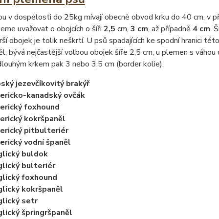
ou v dospělosti do 25kg mívají obecně obvod krku do 40 cm, v p
eme uvažovat o obojcích o šíři
2,5
cm,
3 cm
, až případně
4 cm
. 
širší obojek je tolik neškrtí. U psů spadajících ke spodní hranici t
l, bývá nejčastější volbou obojek šíře 2,5 cm, u plemen s váhou d
louhým krkem pak 3 nebo 3,5 cm (border kolie).
ský jezevčíkovitý brakýř
ericko-kanadský ovčák
erický foxhound
rický kokršpaněl
rický pitbulteriér
rický vodní španěl
lický buldok
lický bulteriér
lický foxhound
lický kokršpaněl
lický setr
lický špringršpaněl