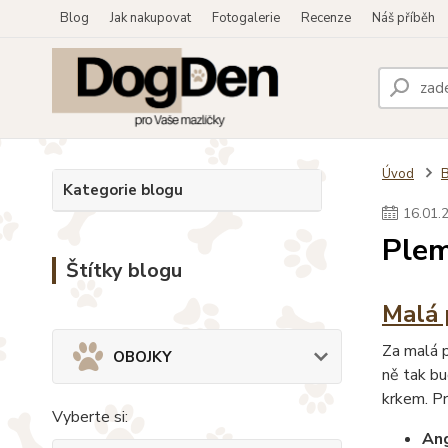
Blog
Jak nakupovat
Fotogalerie
Recenze
Náš příběh
Úvod
Kategorie blogu
16
.
01
.
Plem
Štítky blogu
Malá 
Za malá p
OBOJKY
ně tak b
krkem. Pr
Vyberte si:
Ang