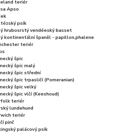
eland teriér
asa Apso
ček
tézský psík
ý hrubosrstý vendéeský basset
ý kontinentální španěl - papillon,phalene
chester teriér
ps
ecký špic
ecký špic malý
ecký špic střední
ecký špic trpasličí (Pomeranian)
ecký špic velký
ecký špic vlčí (Keeshoud)
folk teriér
rský lundehund
wich teriér
čí pinč
ingský palácový psík