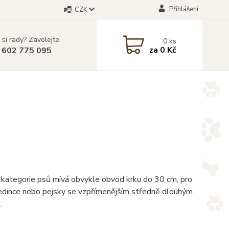
Přihlášení
CZK
 si rady? Zavolejte.
0
ks
za
0 Kč
 602 775 095
 kategorie psů mívá obvykle obvod krku do 30 cm, pro
í jedince nebo pejsky se vzpřímenějším středně dlouhým
.