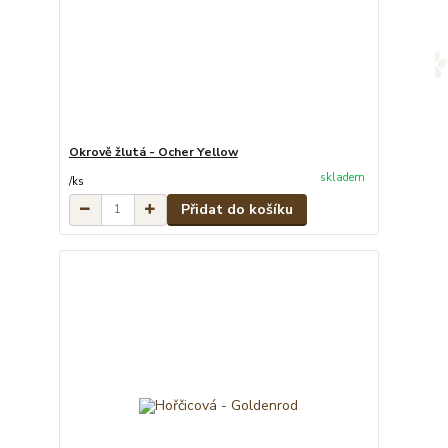
Okrově žlutá - Ocher Yellow
skladem
/
ks
Přidat do košíku