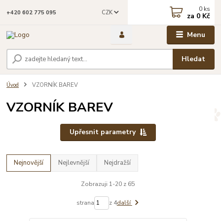
0
ks
CZK
+420 602 775 095
za
0 Kč
Menu
Hledat
Úvod
VZORNÍK BAREV
VZORNÍK BAREV
Upřesnit parametry
Nejnovější
Nejlevnější
Nejdražší
Zobrazuji 1-20 z 65
strana
z 4
další