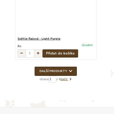
Světle fialová - Light Purple
skladem
/
ks
Přidat do košíku
DALŠÍ PRODUKTY
strana
z 4
další