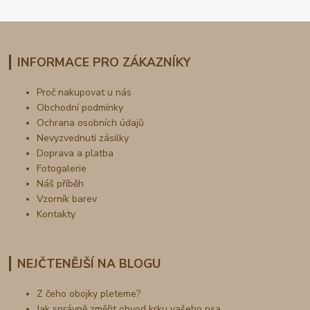
INFORMACE PRO ZÁKAZNÍKY
Proč nakupovat u nás
Obchodní podmínky
Ochrana osobních údajů
Nevyzvednutí zásilky
Doprava a platba
Fotogalerie
Náš příběh
Vzorník barev
Kontakty
NEJČTENĚJŠÍ NA BLOGU
Z čeho obojky pleteme?
Jak správně změřit obvod krku vašeho psa