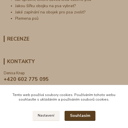
Jakou šířku obojku na psa vybrat?
Jaké zapínání na obojek pro psa zvolit?
Plemena psů
RECENZE
KONTAKTY
Denisa Knap
+420 602 775 095
info@dogden.cz
Tento web používá soubory cookies. Používáním tohoto webu
souhlasíte s ukládáním a používáním souborů cookies.
Souhlasím
Nastavení