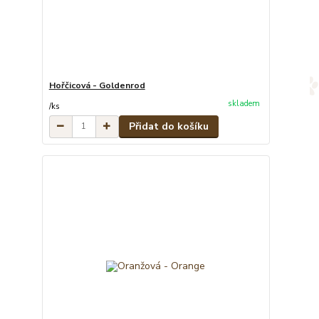
Hořčicová - Goldenrod
skladem
/
ks
Přidat do košíku