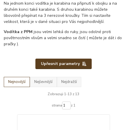
Na jednom konci vodítka je karabina na připnutí k obojku a na
druhém konci také karabina. S druhou karabinou můžete
libovolně přepínat na 3 nerezové kroužky. Tím si nastavíte
velikost, která je v dané situaci pro Vás nejpohodlnější.
Vodítka z PPM
jsou velmi lehká do ruky, jsou odolné proti
povětrnostním vlivům a velmi snadno se čistí ( můžete je dát i do
pračky ).
Upřesnit parametry
Nejnovější
Nejlevnější
Nejdražší
Zobrazuji 1-13 z 13
strana
z 1