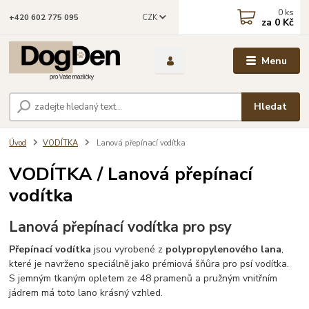
0
ks
CZK
+420 602 775 095
za
0 Kč
Menu
Hledat
Úvod
VODÍTKA
Lanová přepínací vodítka
VODÍTKA / Lanová přepínací
vodítka
Lanová přepínací vodítka pro psy
Přepínací vodítka
jsou vyrobené z
polypropylenového lana
,
které je navrženo speciálně jako prémiová šňůra pro psí vodítka.
S jemným tkaným opletem ze 48 pramenů a pružným vnitřním
jádrem má toto lano krásný vzhled.