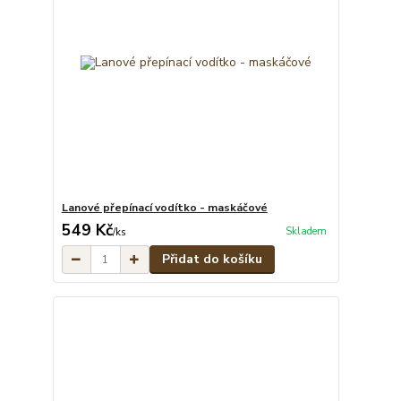
Lanové přepínací vodítko - maskáčové
549 Kč
Skladem
/
ks
Přidat do košíku