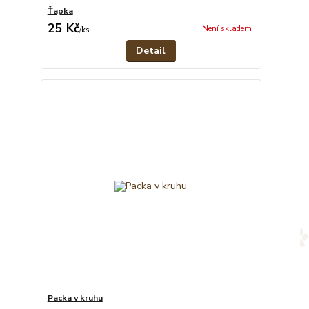
Ťapka
25 Kč
Není skladem
/
ks
Detail
Packa v kruhu