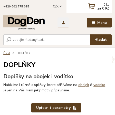
0
ks
CZK
+420 602 775 095
za
0 Kč
Menu
Hledat
Úvod
DOPLŇKY
DOPLŇKY
Doplňky na obojek i vodítko
Nabízíme i různé
doplňky
, které přišíváme na
obojek
či
vodítko
.
Je jen na Vás, kam jaký motiv připevníme.
Upřesnit parametry