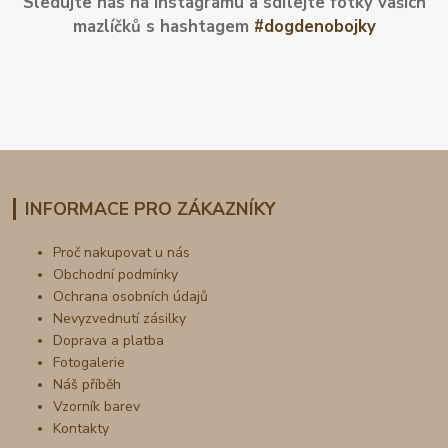
Sledujte nás na Instagramu a sdílejte fotky vašich
mazlíčků s hashtagem
#dogdenobojky
INFORMACE PRO ZÁKAZNÍKY
Proč nakupovat u nás
Obchodní podmínky
Ochrana osobních údajů
Nevyzvednutí zásilky
Doprava a platba
Fotogalerie
Náš příběh
Vzorník barev
Kontakty