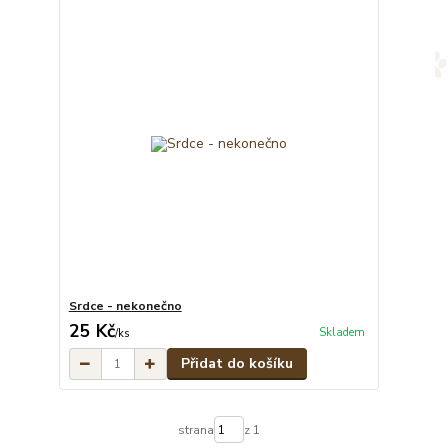
Srdce - nekonečno
25 Kč
Skladem
/
ks
Přidat do košíku
strana
z 1