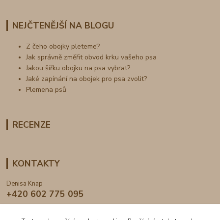
NEJČTENĚJŠÍ NA BLOGU
Z čeho obojky pleteme?
Jak správně změřit obvod krku vašeho psa
Jakou šířku obojku na psa vybrat?
Jaké zapínání na obojek pro psa zvolit?
Plemena psů
RECENZE
KONTAKTY
Denisa Knap
+420 602 775 095
info@dogden.cz