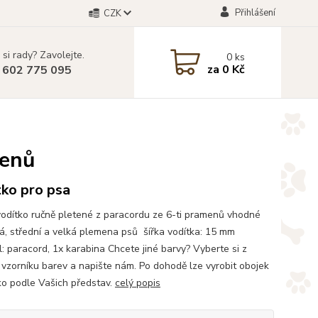
Přihlášení
CZK
 si rady? Zavolejte.
0
ks
za
0 Kč
 602 775 095
menů
tko pro psa
odítko ručně pletené z paracordu ze 6-ti pramenů vhodné
á, střední a velká plemena psů šířka vodítka: 15 mm
l: paracord, 1x karabina Chcete jiné barvy? Vyberte si z
vzorníku barev a napište nám. Po dohodě lze vyrobit obojek
tko podle Vašich představ.
celý popis