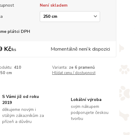
tupnost
Není skladem
ka
sme plátci DPH
9 Kč
Momentálně není k dispozici
/
ks
oduktu:
410
Varianta:
ze 6 pramenů
250 cm
Hlídat cenu / dostupnost
S Vámi již od roku
Lokální výroba
2019
svým nákupem
děkujeme novým i
podporujete českou
stálým zákazníkům za
tvorbu
přízeň a důvěru