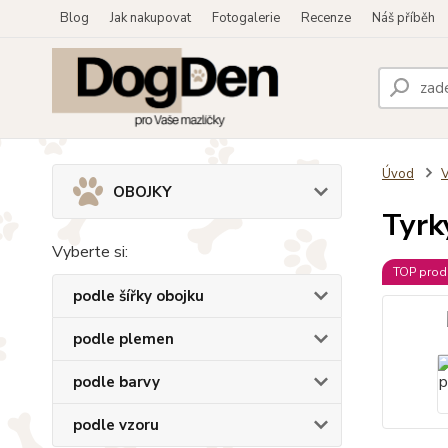
Blog
Jak nakupovat
Fotogalerie
Recenze
Náš příběh
Úvod
OBOJKY
Tyrk
Vyberte si:
TOP prod
podle šířky obojku
podle plemen
podle barvy
podle vzoru