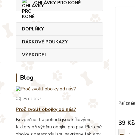
OHLÁVKY PRO KONĚ
DOPLŇKY
DÁRKOVÉ POUKAZY
VÝPRODEJ
Blog
25.02.2025
Psí zná
Proč zvolit obojky od nás?
Bezpečnost a pohodlí jsou klíčovými
39 Kč
faktory při výběru obojku pro psy. Pletené
obojky z paracordu jsou navrženy tak, aby