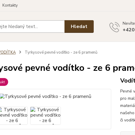
Kontakty
Nevíte
Hledat
+420
VODÍTKA
Tyrkysové pevné vodítko - ze 6 pramenů
ysové pevné vodítko - ze 6 pra
Vodí
ukt
Pevné v
pro mal
materiá
našeho 
či vodí