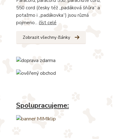
Paracord, paracord 550, parachute cord,
550 cord (česky též „padáková šňůra“ a
potažmo i „padákovka“) jsou různá
pojmeno...
číst celé
Zobrazit všechny články
Spolupracujeme: