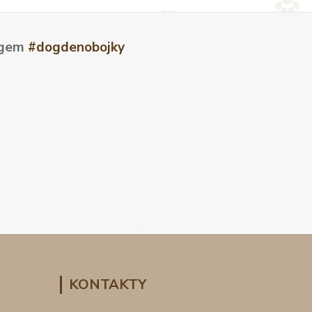
tagem
#dogdenobojky
KONTAKTY