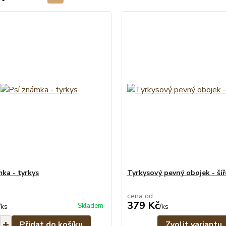
mka - tyrkys
Tyrkysový pevný obojek - šíř
cena od
379 Kč
Skladem
/
ks
/
ks
Přidat do košíku
Zvolit variantu