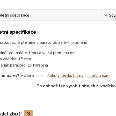
etní specifikace
Souv
tní specifikace
ítko ručně pletené z paracordu ze 6-ti pramenů
dné pro malá, střední a velká plemena psů
ka vodítka: 15 mm
eriál: paracord, 1x karabina
iné barvy?
Vyberte si z našeho
vzorníku barev
a
napište nám
.
Po dohodě lze vyrobit obojek či vodítko
jící zboží
3