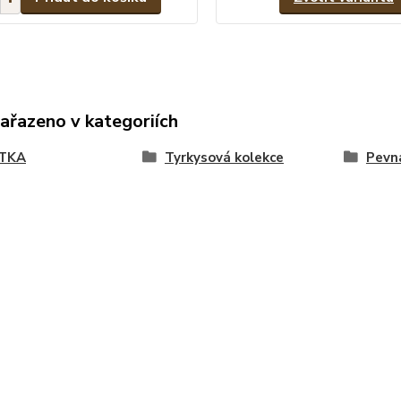
zařazeno v kategoriích
TKA
Tyrkysová kolekce
Pevn