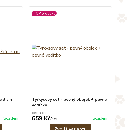
TOP produkt
e 3 cm
Tyrkysový set - pevný obojek + pevné
vodítko
cena od
659 Kč
Skladem
Skladem
/
set
Zvolit variantu