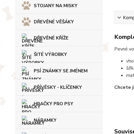
STOJANY NA MISKY
Kompl
DŘEVĚNÉ VĚŠÁKY
Komple
DŘEVĚNÉ KŘÍŽE
Pevné vod
ŠITÉ VÝROBKY
vho
šíř
PSÍ ZNÁMKY SE JMÉNEM
mat
Chcete j
PŘÍVĚSKY - KLÍČENKY
HRAČKY PRO PSY
NÁRAMKY
Souvise