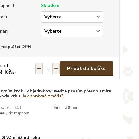
tupnost
Skladem
kost
nání
sme plátci DPH
a od
Přidat do košíku
9 Kč
/
ks
prvním kroku objednávky uveďte prosím přesnou míru
vodu krku.
Jak správně změřit?
oduktu:
411
Šířka:
30 mm
enu / dostupnost
S Vámi již od roku