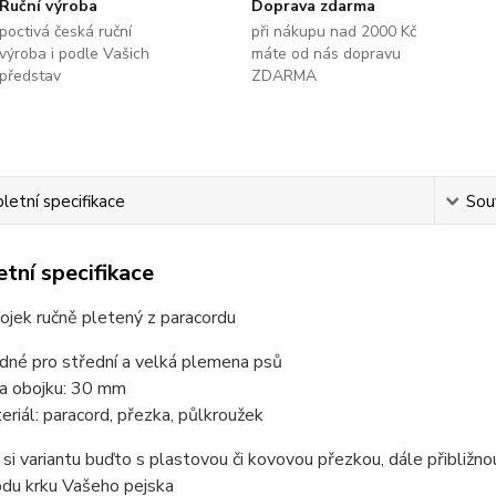
Ruční výroba
Doprava zdarma
poctivá česká ruční
při nákupu nad 2000 Kč
výroba i podle Vašich
máte od nás dopravu
představ
ZDARMA
etní specifikace
Souv
tní specifikace
ojek ručně pletený z paracordu
dné pro střední a velká plemena psů
ka obojku: 30 mm
eriál: paracord, přezka, půlkroužek
 si variantu buďto s plastovou či kovovou přezkou, dále přibliž
odu krku Vašeho pejska