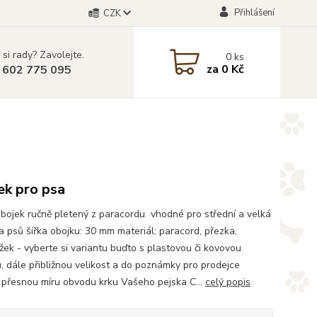
Přihlášení
CZK
 si rady? Zavolejte.
0
ks
za
0 Kč
 602 775 095
ek pro psa
bojek ručně pletený z paracordu vhodné pro střední a velká
 psů šířka obojku: 30 mm materiál: paracord, přezka,
žek - vyberte si variantu buďto s plastovou či kovovou
, dále přibližnou velikost a do poznámky pro prodejce
 přesnou míru obvodu krku Vašeho pejska C...
celý popis