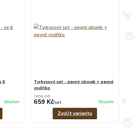
e 6
Tyrkysový set - pevný obojek + pevné
vodítko
cena od
659 Kč
Skladem
Skladem
/
set
Zvolit variantu