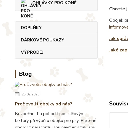
OHLÁVKY PRO KONĚ
Chcete j
Obojek pr
informov
DOPLŇKY
Jak sprá
DÁRKOVÉ POUKAZY
Jaké zap
VÝPRODEJ
Blog
25.02.2025
Souvise
Proč zvolit obojky od nás?
Bezpečnost a pohodlí jsou klíčovými
faktory při výběru obojku pro psy. Pletené
obojky z paracordu jsou navrženy tak, aby