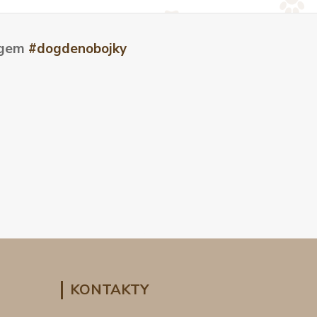
tagem
#dogdenobojky
KONTAKTY