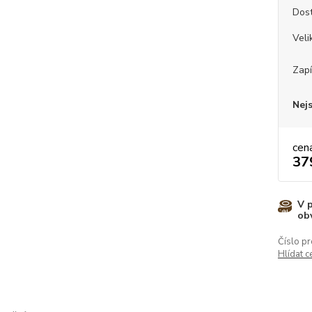
Dos
Veli
Zapí
Nej
cen
37
V 
ob
Číslo pr
Hlídat c