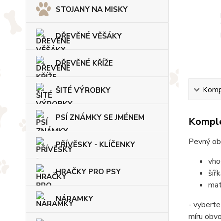
STOJANY NA MISKY
DŘEVĚNÉ VĚŠÁKY
DŘEVĚNÉ KŘÍŽE
Kompl
ŠITÉ VÝROBKY
PSÍ ZNÁMKY SE JMÉNEM
Komple
Pevný ob
PŘÍVĚSKY - KLÍČENKY
vho
HRAČKY PRO PSY
šíř
mat
NÁRAMKY
- vyberte
míru obv