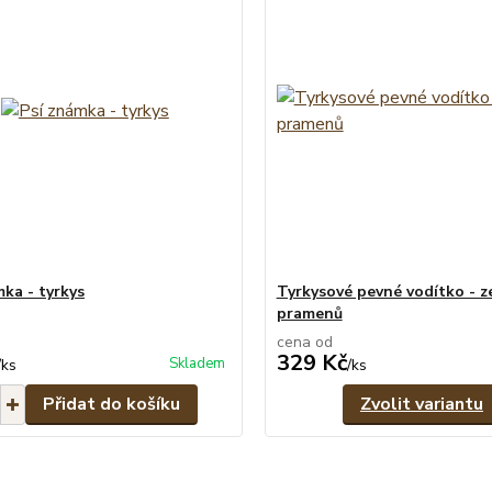
mka - tyrkys
Tyrkysové pevné vodítko - z
pramenů
cena od
329 Kč
Skladem
/
ks
/
ks
Přidat do košíku
Zvolit variantu