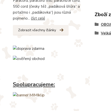
Paracord, paracord 550, parachute cord,
550 cord (česky též „padáková šňůra“ a
potažmo i „padákovka“) jsou různá
Zboží 
pojmeno...
číst celé
OBOJ
Zobrazit všechny články
Velk
Spolupracujeme: