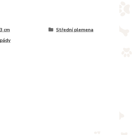
 3 cm
Střední plemena
pády