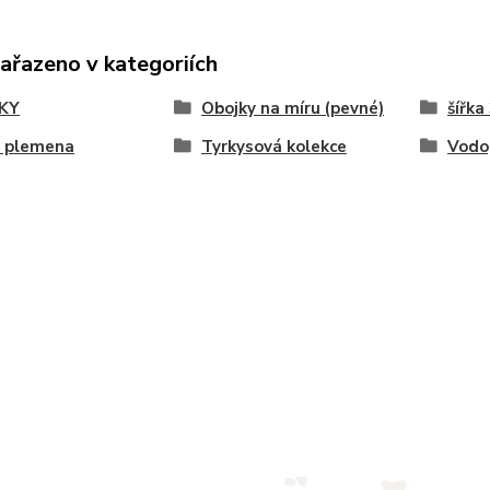
zařazeno v kategoriích
KY
Obojky na míru (pevné)
šířka
á plemena
Tyrkysová kolekce
Vodo