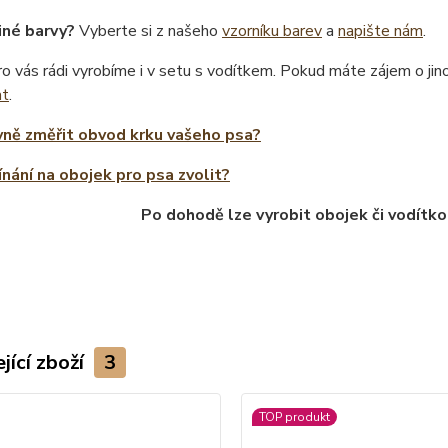
iné barvy?
Vyberte si z našeho
vzorníku barev
a
napište nám
.
o vás rádi vyrobíme i v setu s vodítkem. Pokud máte zájem o ji
at
.
vně změřit obvod krku vašeho psa?
ínání na obojek pro psa zvolit?
Po dohodě lze vyrobit obojek či vodítko
jící zboží
3
TOP produkt