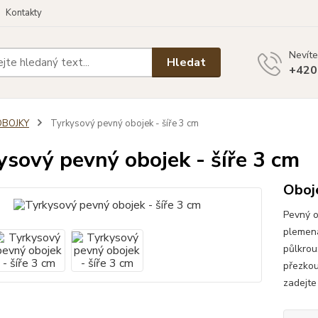
Kontakty
Nevíte
Hledat
+420
OBOJKY
Tyrkysový pevný obojek - šíře 3 cm
ysový pevný obojek - šíře 3 cm
Oboj
Pevný o
plemena
půlkrou
přezkou
zadejte