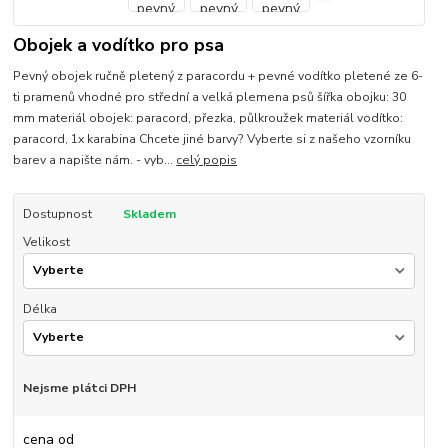
Obojek a vodítko pro psa
Pevný obojek ručně pletený z paracordu + pevné vodítko pletené ze 6-
ti pramenů vhodné pro střední a velká plemena psů šířka obojku: 30
mm materiál obojek: paracord, přezka, půlkroužek materiál vodítko:
paracord, 1x karabina Chcete jiné barvy? Vyberte si z našeho vzorníku
barev a napište nám. - vyb...
celý popis
Dostupnost
Skladem
Velikost
Délka
Nejsme plátci DPH
cena od