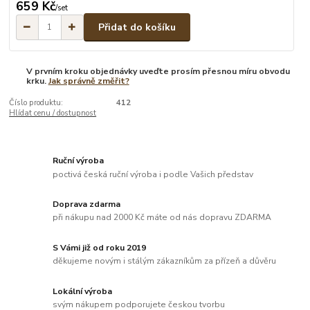
659 Kč
/
set
Přidat do košíku
V prvním kroku objednávky uveďte prosím přesnou míru obvodu
krku.
Jak správně změřit?
Číslo produktu:
412
Hlídat cenu / dostupnost
Ruční výroba
poctivá česká ruční výroba i podle Vašich představ
Doprava zdarma
při nákupu nad 2000 Kč máte od nás dopravu ZDARMA
S Vámi již od roku 2019
děkujeme novým i stálým zákazníkům za přízeň a důvěru
Lokální výroba
svým nákupem podporujete českou tvorbu