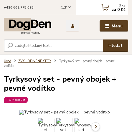
0
ks
CZK
+420 602 775 095
za
0 Kč
Menu
Hledat
Úvod
ZVÝHODNĚNÉ SETY
Tyrkysový set - pevný obojek + pevné
vodítko
Tyrkysový set - pevný obojek +
pevné vodítko
TOP produkt