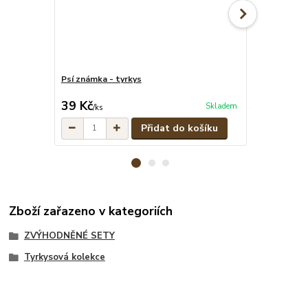
Psí známka - tyrkys
Tyrkysové pe
cena od
39 Kč
329 Kč
Skladem
/
ks
/
ks
Přidat do košíku
Zboží zařazeno v kategoriích
ZVÝHODNĚNÉ SETY
Tyrkysová kolekce