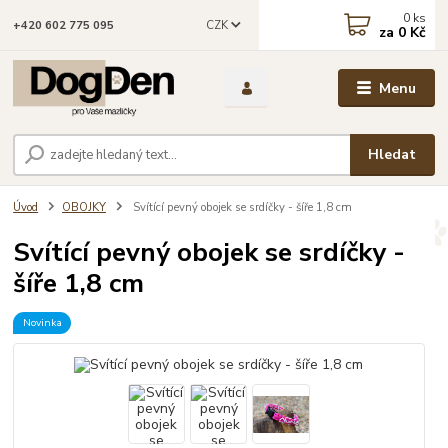
0
ks
CZK
+420 602 775 095
za
0 Kč
Menu
Hledat
Úvod
OBOJKY
Svítící pevný obojek se srdíčky - šíře 1,8 cm
Svítící pevný obojek se srdíčky -
šíře 1,8 cm
Novinka