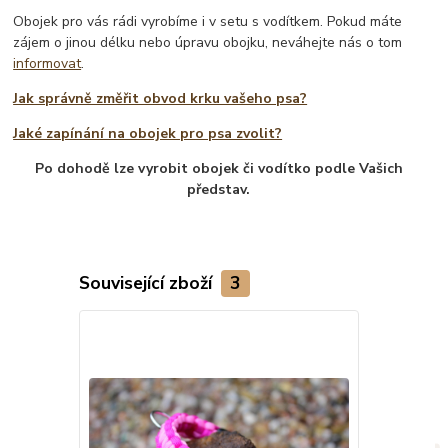
Obojek pro vás rádi vyrobíme i v setu s vodítkem. Pokud máte
zájem o jinou délku nebo úpravu obojku, neváhejte nás o tom
informovat
.
Jak správně změřit obvod krku vašeho psa?
Jaké zapínání na obojek pro psa zvolit?
Po dohodě lze vyrobit obojek či vodítko podle Vašich
představ.
Související zboží
3
TOP produkt