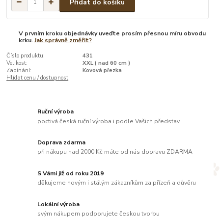
Přidat do košíku
V prvním kroku objednávky uveďte prosím přesnou míru obvodu
krku.
Jak správně změřit?
Číslo produktu:
431
Velikost:
XXL ( nad 60 cm )
Zapínání:
Kovová přezka
Hlídat cenu / dostupnost
Ruční výroba
poctivá česká ruční výroba i podle Vašich představ
Doprava zdarma
při nákupu nad 2000 Kč máte od nás dopravu ZDARMA
S Vámi již od roku 2019
děkujeme novým i stálým zákazníkům za přízeň a důvěru
Lokální výroba
svým nákupem podporujete českou tvorbu