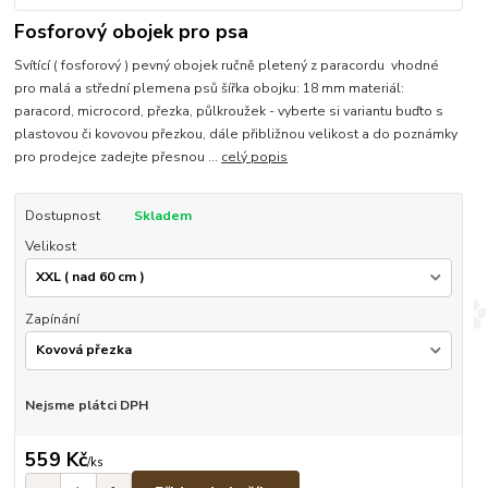
Fosforový obojek pro psa
Svítící ( fosforový ) pevný obojek ručně pletený z paracordu vhodné
pro malá a střední plemena psů šířka obojku: 18 mm materiál:
paracord, microcord, přezka, půlkroužek - vyberte si variantu buďto s
plastovou či kovovou přezkou, dále přibližnou velikost a do poznámky
pro prodejce zadejte přesnou ...
celý popis
Dostupnost
Skladem
Velikost
Zapínání
Nejsme plátci DPH
559 Kč
/
ks