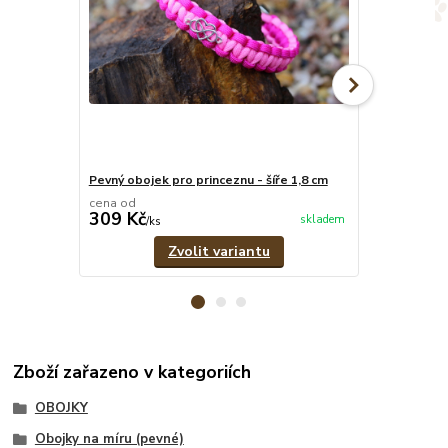
Pevný obojek pro princeznu - šíře 1,8 cm
Růžové pevné
cena od
cena od
309 Kč
299 Kč
skladem
/
ks
/
ks
Zvolit variantu
Zboží zařazeno v kategoriích
OBOJKY
Obojky na míru (pevné)