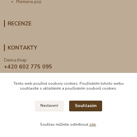
Plemena psů
RECENZE
KONTAKTY
Denisa Knap
+420 602 775 095
info@dogden.cz
Tento web používá soubory cookies. Používáním tohoto webu
souhlasíte s ukládáním a používáním souborů cookies.
Souhlasím
Nastavení
2024 © DogDen.cz, všechna práva vyhrazena
Souhlas můžete odmítnout
zde
.
Vytvořeno na
Eshop-rychle.cz