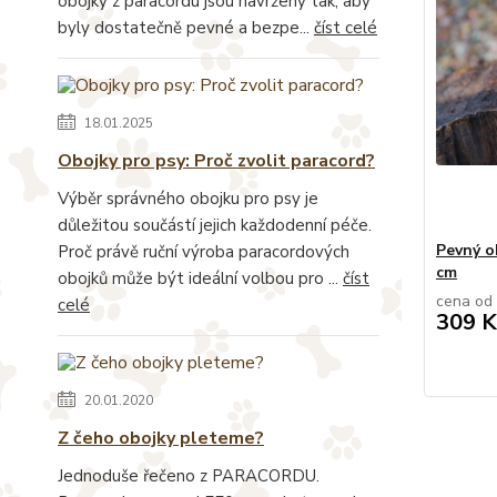
obojky z paracordu jsou navrženy tak, aby
byly dostatečně pevné a bezpe...
číst celé
18.01.2025
Obojky pro psy: Proč zvolit paracord?
Výběr správného obojku pro psy je
důležitou součástí jejich každodenní péče.
Pevný ob
Proč právě ruční výroba paracordových
cm
obojků může být ideální volbou pro ...
číst
cena od
celé
309 K
20.01.2020
Z čeho obojky pleteme?
Jednoduše řečeno z PARACORDU.