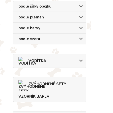
podle šířky obojku
podle plemen
podle barvy
podle vzoru
VODÍTKA
ZVÝHODNĚNÉ SETY
VZORNÍK BAREV