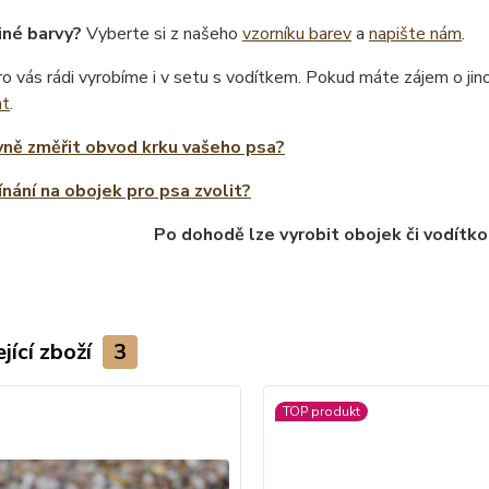
iné barvy?
Vyberte si z našeho
vzorníku barev
a
napište nám
.
o vás rádi vyrobíme i v setu s vodítkem. Pokud máte zájem o ji
at
.
vně změřit obvod krku vašeho psa?
ínání na obojek pro psa zvolit?
Po dohodě lze vyrobit obojek či vodítko
jící zboží
3
TOP produkt