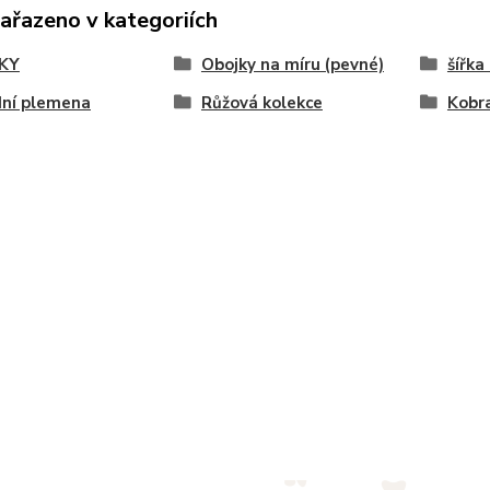
zařazeno v kategoriích
KY
Obojky na míru (pevné)
šířka
dní plemena
Růžová kolekce
Kobr