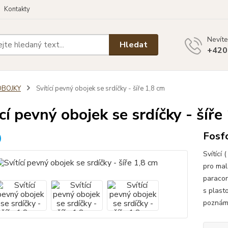
Kontakty
Nevíte
Hledat
+420
OBOJKY
Svítící pevný obojek se srdíčky - šíře 1,8 cm
ící pevný obojek se srdíčky - šíře
Fosf
Svítící
pro mal
paracor
s plast
poznámk