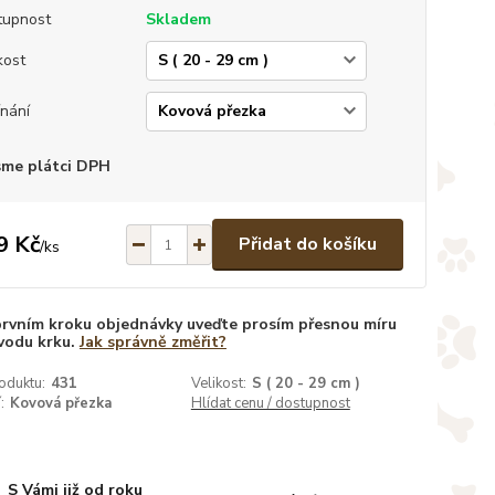
tupnost
Skladem
kost
nání
sme plátci DPH
9 Kč
Přidat do košíku
/
ks
prvním kroku objednávky uveďte prosím přesnou míru
vodu krku.
Jak správně změřit?
oduktu:
431
Velikost:
S ( 20 - 29 cm )
:
Kovová přezka
Hlídat cenu / dostupnost
S Vámi již od roku