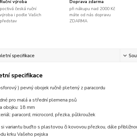
Ruční výroba
Doprava zdarma
poctivá česká ruční
při nákupu nad 2000 Kč
výroba i podle Vašich
máte od nás dopravu
představ
ZDARMA
etní specifikace
Souv
tní specifikace
 fosforový ) pevný obojek ručně pletený z paracordu
dné pro malá a střední plemena psů
ka obojku: 18 mm
eriál: paracord, microcord, přezka, půlkroužek
 si variantu buďto s plastovou či kovovou přezkou, dále přibliž
odu krku Vašeho pejska