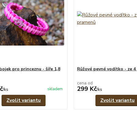
ojek pro princeznu - šíře 1,8
Růžové pevné vodítko - ze 
cena od
č
299 Kč
skladem
/
ks
/
ks
Zvolit variantu
Zvolit variantu