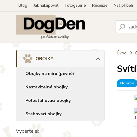
Blog
Jak nakupovat
Fotogalerie
Recenze
Náš příběh
Úvod
OBOJKY
Svít
Obojky na míru (pevné)
Novinka
Nastavitelné obojky
Polostahovací obojky
Stahovací obojky
Vyberte si: