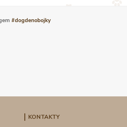
tagem
#dogdenobojky
KONTAKTY