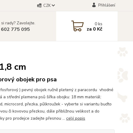
Přihlášení
CZK
 si rady? Zavolejte.
0
ks
za
0 Kč
 602 775 095
 1,8 cm
orový obojek pro psa
 ( fosforový ) pevný obojek ručně pletený z paracordu vhodné
á a střední plemena psů šířka obojku: 18 mm materiál:
d, microcord, přezka, půlkroužek - vyberte si variantu buďto
ovou či kovovou přezkou, dále přibližnou velikost a do
y pro prodejce zadejte přesnou ...
celý popis