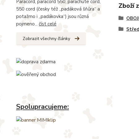
Paracord, paracord 550, parachute cord,
Zboží 
550 cord (česky též „padáková šňůra“ a
potažmo i „padákovka“) jsou různá
OBOJ
pojmeno...
číst celé
Stře
Zobrazit všechny články
Spolupracujeme: