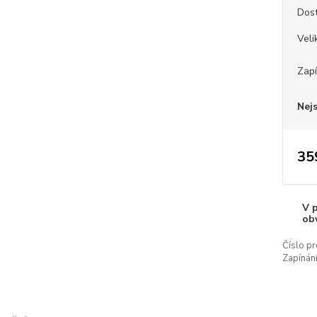
Dos
Veli
Zapí
Nej
35
V 
ob
Číslo pr
Zapínání