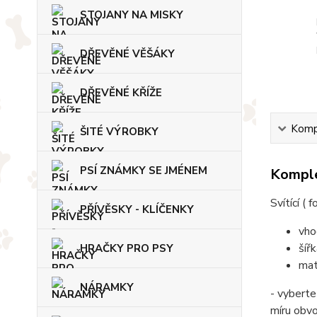
STOJANY NA MISKY
DŘEVĚNÉ VĚŠÁKY
DŘEVĚNÉ KŘÍŽE
Kompl
ŠITÉ VÝROBKY
PSÍ ZNÁMKY SE JMÉNEM
Komple
Svítící (
PŘÍVĚSKY - KLÍČENKY
vho
šíř
HRAČKY PRO PSY
mat
NÁRAMKY
- vyberte
míru obv