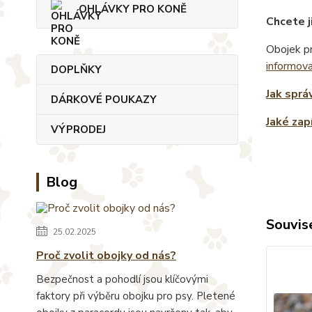
OHLÁVKY PRO KONĚ
Chcete j
Obojek pr
informov
DOPLŇKY
Jak sprá
DÁRKOVÉ POUKAZY
Jaké zap
VÝPRODEJ
Blog
Souvise
25.02.2025
Proč zvolit obojky od nás?
Bezpečnost a pohodlí jsou klíčovými
faktory při výběru obojku pro psy. Pletené