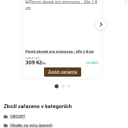
Pevný obojek pro princeznu - šíře 1,8 cm
Růžové pevné
cena od
cena od
309 Kč
299 Kč
skladem
/
ks
/
ks
Zvolit variantu
Zboží zařazeno v kategoriích
OBOJKY
Obojky na míru (pevné)