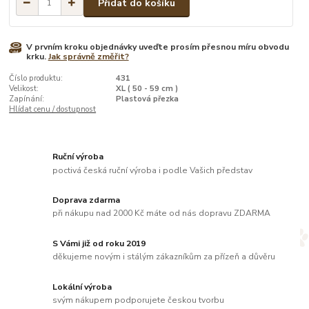
Přidat do košíku
V prvním kroku objednávky uveďte prosím přesnou míru obvodu
krku.
Jak správně změřit?
Číslo produktu:
431
Velikost:
XL ( 50 - 59 cm )
Zapínání:
Plastová přezka
Hlídat cenu / dostupnost
Ruční výroba
poctivá česká ruční výroba i podle Vašich představ
Doprava zdarma
při nákupu nad 2000 Kč máte od nás dopravu ZDARMA
S Vámi již od roku 2019
děkujeme novým i stálým zákazníkům za přízeň a důvěru
Lokální výroba
svým nákupem podporujete českou tvorbu