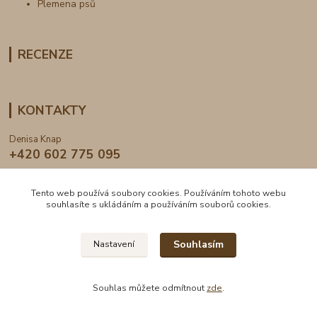
Plemena psů
RECENZE
KONTAKTY
Denisa Knap
+420 602 775 095
info@dogden.cz
Tento web používá soubory cookies. Používáním tohoto webu
souhlasíte s ukládáním a používáním souborů cookies.
Souhlasím
Nastavení
2024 © DogDen.cz, všechna práva vyhrazena
Souhlas můžete odmítnout
zde
.
Vytvořeno na
Eshop-rychle.cz