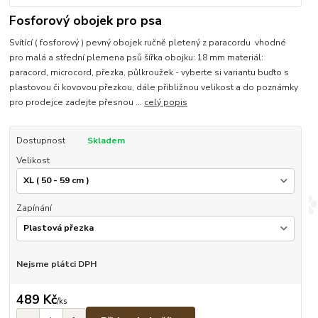
Fosforový obojek pro psa
Svítící ( fosforový ) pevný obojek ručně pletený z paracordu vhodné
pro malá a střední plemena psů šířka obojku: 18 mm materiál:
paracord, microcord, přezka, půlkroužek - vyberte si variantu buďto s
plastovou či kovovou přezkou, dále přibližnou velikost a do poznámky
pro prodejce zadejte přesnou ...
celý popis
Dostupnost
Skladem
Velikost
Zapínání
Nejsme plátci DPH
489 Kč
/
ks