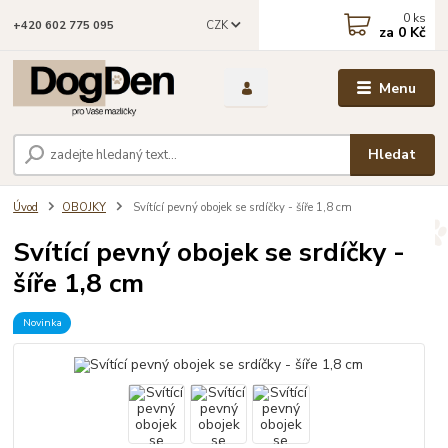
0
ks
CZK
+420 602 775 095
za
0 Kč
Menu
Hledat
Úvod
OBOJKY
Svítící pevný obojek se srdíčky - šíře 1,8 cm
Svítící pevný obojek se srdíčky -
šíře 1,8 cm
Novinka