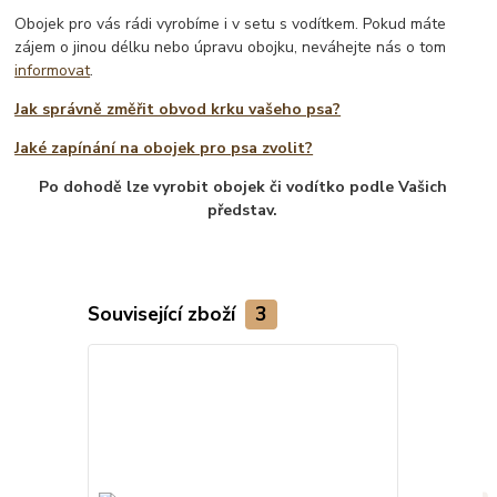
Obojek pro vás rádi vyrobíme i v setu s vodítkem. Pokud máte
zájem o jinou délku nebo úpravu obojku, neváhejte nás o tom
informovat
.
Jak správně změřit obvod krku vašeho psa?
Jaké zapínání na obojek pro psa zvolit?
Po dohodě lze vyrobit obojek či vodítko podle Vašich
představ.
Související zboží
3
TOP produkt