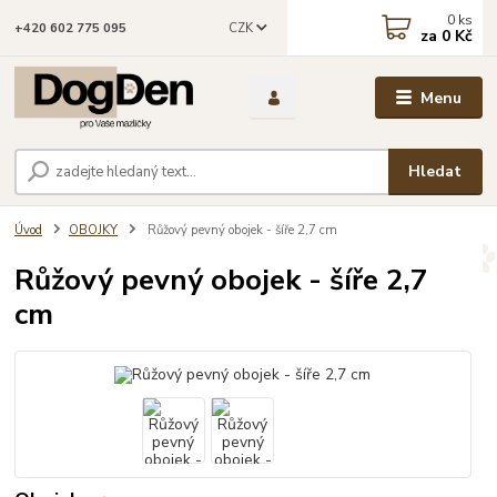
0
ks
CZK
+420 602 775 095
za
0 Kč
Menu
Hledat
Úvod
OBOJKY
Růžový pevný obojek - šíře 2,7 cm
Růžový pevný obojek - šíře 2,7
cm