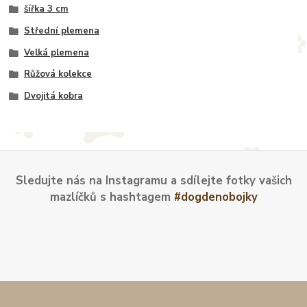
šířka 3 cm
Střední plemena
Velká plemena
Růžová kolekce
Dvojitá kobra
Sledujte nás na Instagramu a sdílejte fotky vašich
mazlíčků s hashtagem
#dogdenobojky