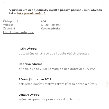
V prvním kroku objednávky uveďte prosím přesnou míru obvodu
krku.
Jak správně změřit?
Číslo produktu:
434
Velikost:
S ( 20 - 29 cm )
Zapínání:
Kovová přezka
Hlídat cenu / dostupnost
Ruční výroba
poctivá česká ruční výroba i podle Vašich představ
Doprava zdarma
při nákupu nad 2000 Kč máte od nás dopravu ZDARMA
S Vámi již od roku 2019
děkujeme novým i stálým zákazníkům za přízeň a důvěru
Lokální výroba
svým nákupem podporujete českou tvorbu