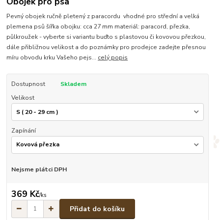
Obojek pro psa
Pevný obojek ručně pletený z paracordu vhodné pro střední a velká
plemena psů šířka obojku: cca 27 mm materiál: paracord, přezka,
půlkroužek - vyberte si variantu buďto s plastovou či kovovou přezkou,
dále přibližnou velikost a do poznámky pro prodejce zadejte přesnou
míru obvodu krku Vašeho pejs...
celý popis
Dostupnost
Skladem
Velikost
Zapínání
Nejsme plátci DPH
369 Kč
/
ks
Přidat do košíku