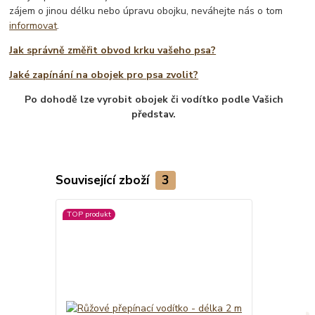
zájem o jinou délku nebo úpravu obojku, neváhejte nás o tom
informovat
.
Jak správně změřit obvod krku vašeho psa?
Jaké zapínání na obojek pro psa zvolit?
Po dohodě lze vyrobit obojek či vodítko podle Vašich
představ.
Související zboží
3
TOP produkt
Novinka