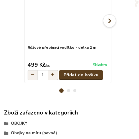
Růžové přepínací vodítko - délka 2 m
Růžový set -
vodítko
cena od
499 Kč
829 Kč
Skladem
/
ks
/
set
Přidat do košíku
Zboží zařazeno v kategoriích
OBOJKY
Obojky na míru (pevné)