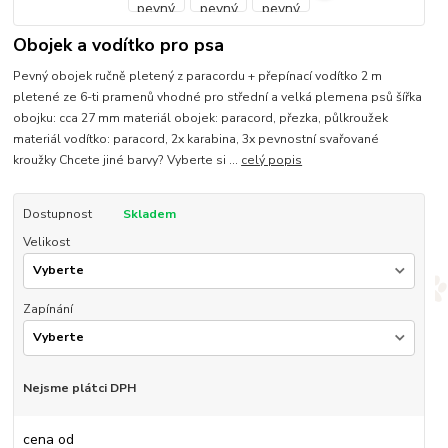
Obojek a vodítko pro psa
Pevný obojek ručně pletený z paracordu + přepínací vodítko 2 m
pletené ze 6-ti pramenů vhodné pro střední a velká plemena psů šířka
obojku: cca 27 mm materiál obojek: paracord, přezka, půlkroužek
materiál vodítko: paracord, 2x karabina, 3x pevnostní svařované
kroužky Chcete jiné barvy? Vyberte si ...
celý popis
Dostupnost
Skladem
Velikost
Zapínání
Nejsme plátci DPH
cena od