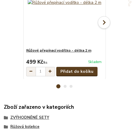
Růžové přepínací vodítko - délka 2 m
Růžový pevný 
cena od
499 Kč
349 Kč
Skladem
/
ks
/
ks
Přidat do košíku
Zboží zařazeno v kategoriích
ZVÝHODNĚNÉ SETY
Růžová kolekce