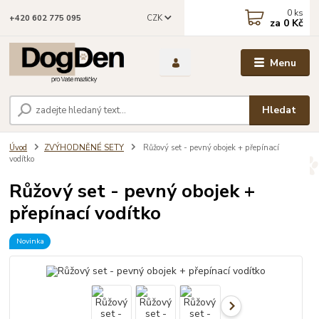
0
ks
CZK
+420 602 775 095
za
0 Kč
Menu
Hledat
Úvod
ZVÝHODNĚNÉ SETY
Růžový set - pevný obojek + přepínací
vodítko
Růžový set - pevný obojek +
přepínací vodítko
Novinka