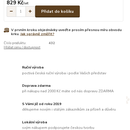
829 Kč
/
set
Přidat do košíku
V prvním kroku objednávky uveďte prosím přesnou míru obvodu
krku.
Jak správně změřit?
Číslo produktu:
432
Hlídat cenu / dostupnost
Ruční výroba
poctivá česká ruční výroba i podle Vašich představ
Doprava zdarma
při nákupu nad 2000 Kč máte od nás dopravu ZDARMA
S Vámi již od roku 2019
děkujeme novým i stálým zákazníkům za přízeň a důvěru
Lokální výroba
svým nákupem podporujete českou tvorbu