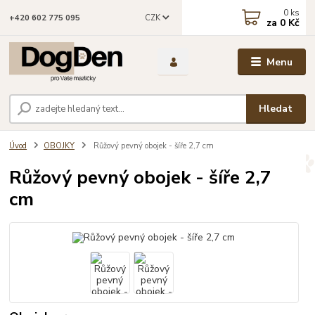
0
ks
CZK
+420 602 775 095
za
0 Kč
Menu
Hledat
Úvod
OBOJKY
Růžový pevný obojek - šíře 2,7 cm
Růžový pevný obojek - šíře 2,7
cm