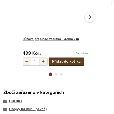
Růžové přepínací vodítko - délka 2 m
Růžový set -
vodítko
cena od
499 Kč
829 Kč
Skladem
/
ks
/
set
Přidat do košíku
Zboží zařazeno v kategoriích
OBOJKY
Obojky na míru (pevné)