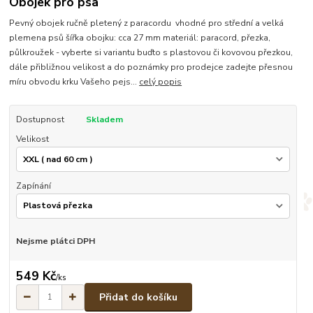
Obojek pro psa
Pevný obojek ručně pletený z paracordu vhodné pro střední a velká
plemena psů šířka obojku: cca 27 mm materiál: paracord, přezka,
půlkroužek - vyberte si variantu buďto s plastovou či kovovou přezkou,
dále přibližnou velikost a do poznámky pro prodejce zadejte přesnou
míru obvodu krku Vašeho pejs...
celý popis
Dostupnost
Skladem
Velikost
Zapínání
Nejsme plátci DPH
549 Kč
/
ks
Přidat do košíku