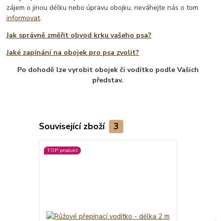
zájem o jinou délku nebo úpravu obojku, neváhejte nás o tom
informovat
.
Jak správně změřit obvod krku vašeho psa?
Jaké zapínání na obojek pro psa zvolit?
Po dohodě lze vyrobit obojek či vodítko podle Vašich
představ.
Související zboží
3
TOP produkt
Novinka