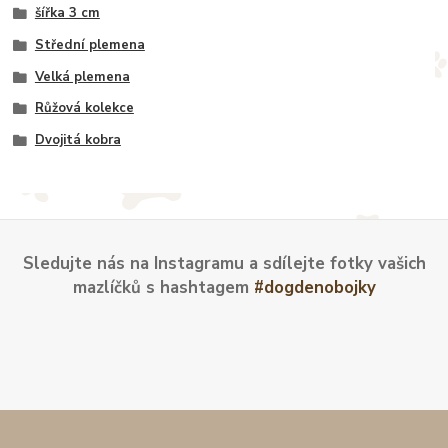
šířka 3 cm
Střední plemena
Velká plemena
Růžová kolekce
Dvojitá kobra
Sledujte nás na Instagramu a sdílejte fotky vašich
mazlíčků s hashtagem
#dogdenobojky