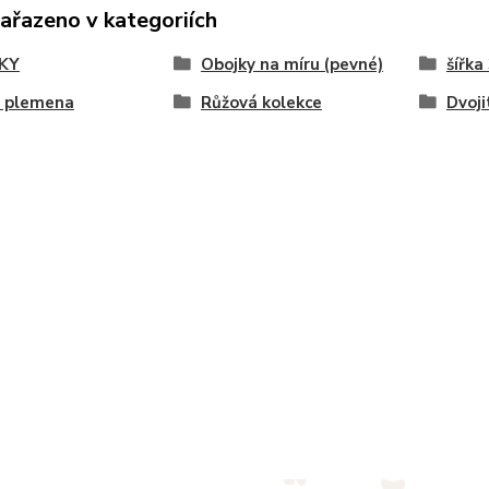
zařazeno v kategoriích
KY
Obojky na míru (pevné)
šířka
á plemena
Růžová kolekce
Dvoji