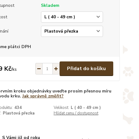
tupnost
Skladem
kost
nání
sme plátci DPH
9 Kč
Přidat do košíku
/
ks
prvním kroku objednávky uveďte prosím přesnou míru
vodu krku.
Jak správně změřit?
oduktu:
434
Velikost:
L ( 40 - 49 cm )
:
Plastová přezka
Hlídat cenu / dostupnost
S Vámi již od roku