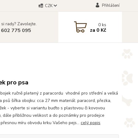
Přihlášení
CZK
 si rady? Zavolejte.
0
ks
za
0 Kč
 602 775 095
ek pro psa
bojek ručně pletený z paracordu vhodné pro střední a velká
 psů šířka obojku: cca 27 mm materiál: paracord, přezka,
žek - vyberte si variantu buďto s plastovou či kovovou
, dále přibližnou velikost a do poznámky pro prodejce
 přesnou míru obvodu krku Vašeho pejs...
celý popis