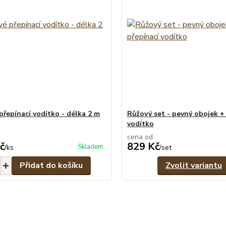
přepínací vodítko - délka 2 m
Růžový set - pevný obojek +
vodítko
cena od
č
829 Kč
Skladem
/
ks
/
set
Přidat do košíku
Zvolit variantu