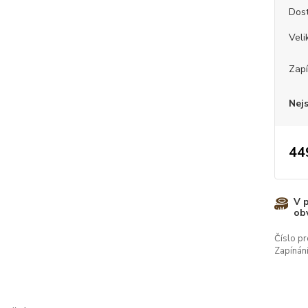
Dos
Veli
Zapí
Nej
44
V 
ob
Číslo pr
Zapínání