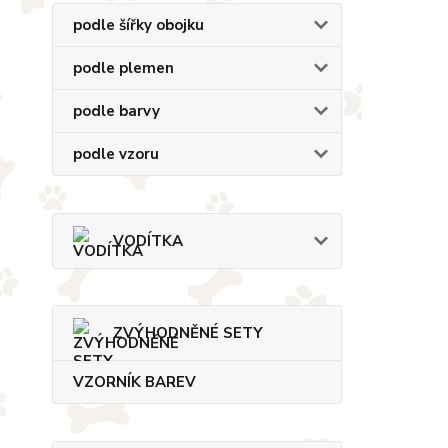
podle šířky obojku
podle plemen
podle barvy
podle vzoru
VODÍTKA
ZVÝHODNĚNÉ SETY
VZORNÍK BAREV