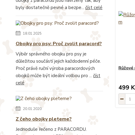
obojky z paracordu jsou navrženy tak, aby
byly dostatečně pevné a bezpe...
číst celé
18.01.2025
Obojky pro psy: Proč zvolit paracord?
Výběr správného obojku pro psy je
důležitou součástí jejich každodenní péče.
Růžové 
Proč právě ruční výroba paracordových
obojků může být ideální volbou pro ...
číst
celé
499 K
20.01.2020
Z čeho obojky pleteme?
Jednoduše řečeno z PARACORDU.