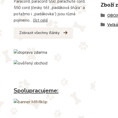
Paracord, paracord 550, parachute cord,
Zboží 
550 cord (česky též „padáková šňůra“ a
potažmo i „padákovka“) jsou různá
OBOJ
pojmeno...
číst celé
Velk
Zobrazit všechny články
Spolupracujeme: