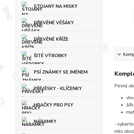
STOJANY NA MISKY
DŘEVĚNÉ VĚŠÁKY
DŘEVĚNÉ KŘÍŽE
Kompl
ŠITÉ VÝROBKY
PSÍ ZNÁMKY SE JMÉNEM
Komple
Pevný ob
PŘÍVĚSKY - KLÍČENKY
vho
šíř
HRAČKY PRO PSY
mat
NÁRAMKY
- vyberte
míru obv