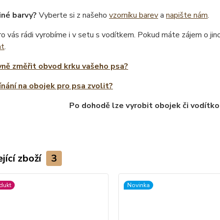
iné barvy?
Vyberte si z našeho
vzorníku barev
a
napište nám
.
o vás rádi vyrobíme i v setu s vodítkem. Pokud máte zájem o ji
at
.
vně změřit obvod krku vašeho psa?
ínání na obojek pro psa zvolit?
Po dohodě lze vyrobit obojek či vodítko
jící zboží
3
dukt
Novinka