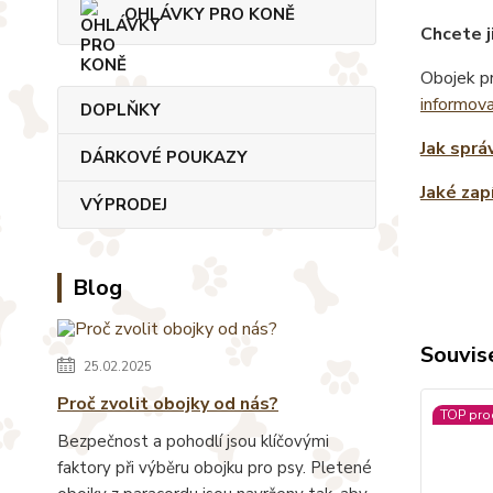
OHLÁVKY PRO KONĚ
Chcete j
Obojek pr
informov
DOPLŇKY
Jak sprá
DÁRKOVÉ POUKAZY
Jaké zap
VÝPRODEJ
Blog
Souvise
25.02.2025
Proč zvolit obojky od nás?
TOP pro
Bezpečnost a pohodlí jsou klíčovými
faktory při výběru obojku pro psy. Pletené