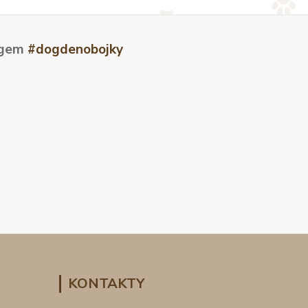
tagem
#dogdenobojky
KONTAKTY