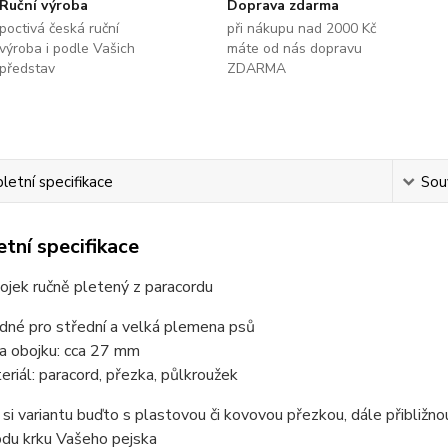
Ruční výroba
Doprava zdarma
poctivá česká ruční
při nákupu nad 2000 Kč
výroba i podle Vašich
máte od nás dopravu
představ
ZDARMA
etní specifikace
Souv
tní specifikace
ojek ručně pletený z paracordu
dné pro střední a velká plemena psů
ka obojku: cca 27 mm
eriál: paracord, přezka, půlkroužek
 si variantu buďto s plastovou či kovovou přezkou, dále přibliž
odu krku Vašeho pejska