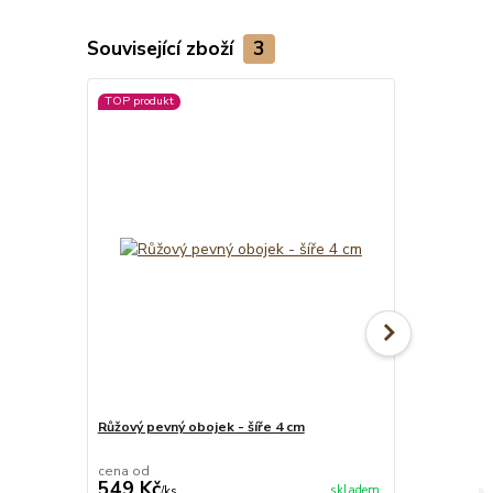
Související zboží
3
TOP produkt
TOP produkt
Růžový pevný obojek - šíře 4 cm
Růžové přepí
cena od
549 Kč
499 Kč
skladem
/
ks
/
ks