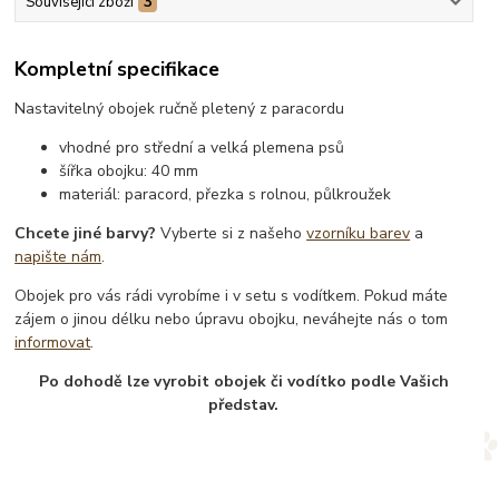
Související zboží
3
Kompletní specifikace
Nastavitelný obojek ručně pletený z paracordu
vhodné pro střední a velká plemena psů
šířka obojku: 40 mm
materiál: paracord, přezka s rolnou, půlkroužek
Chcete jiné barvy?
Vyberte si z našeho
vzorníku barev
a
napište nám
.
Obojek pro vás rádi vyrobíme i v setu s vodítkem. Pokud máte
zájem o jinou délku nebo úpravu obojku, neváhejte nás o tom
informovat
.
Po dohodě lze vyrobit obojek či vodítko podle Vašich
představ.