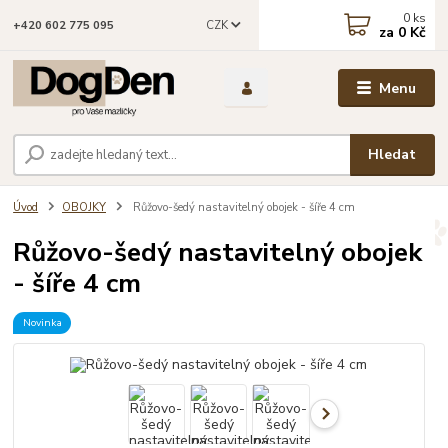
0
ks
CZK
+420 602 775 095
za
0 Kč
Menu
Hledat
Úvod
OBOJKY
Růžovo-šedý nastavitelný obojek - šíře 4 cm
Růžovo-šedý nastavitelný obojek
- šíře 4 cm
Novinka