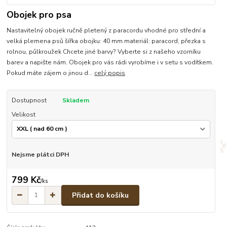
Obojek pro psa
Nastavitelný obojek ručně pletený z paracordu vhodné pro střední a
velká plemena psů šířka obojku: 40 mm materiál: paracord, přezka s
rolnou, půlkroužek Chcete jiné barvy? Vyberte si z našeho vzorníku
barev a napište nám. Obojek pro vás rádi vyrobíme i v setu s vodítkem.
Pokud máte zájem o jinou d...
celý popis
Dostupnost
Skladem
Velikost
Nejsme plátci DPH
799 Kč
/
ks
Přidat do košíku