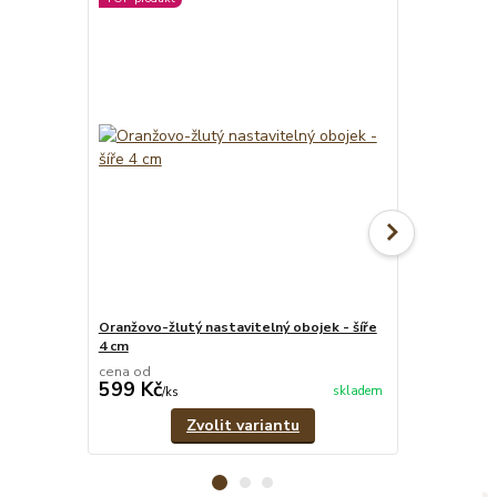
Oranžovo-žlutý nastavitelný obojek - šíře
Oranžovo-žlut
4 cm
cena od
cena od
599 Kč
299 Kč
skladem
/
ks
/
ks
Zvolit variantu