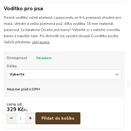
Vodítko pro psa
Pevné vodítko ručně pletené z paracordu ze 6-ti pramenů vhodné pro
malá, střední a velká plemena psů šířka vodítka: 15 mm materiál:
paracord, 1x karabina Chcete jiné barvy? Vyberte si z našeho vzorníku
barev a napište nám. Po dohodě lze vyrobit obojek či vodítko podle
Vašich představ.
celý popis
Dostupnost
Skladem
Délka
Nejsme plátci DPH
cena od
329 Kč
/
ks
Přidat do košíku