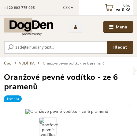
0
ks
CZK
+420 602 775 095
za
0 Kč
Menu
Hledat
Úvod
VODÍTKA
Oranžové pevné vodítko - ze 6 pramenů
Oranžové pevné vodítko - ze 6
pramenů
Novinka