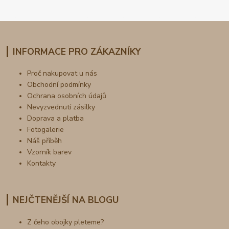
INFORMACE PRO ZÁKAZNÍKY
Proč nakupovat u nás
Obchodní podmínky
Ochrana osobních údajů
Nevyzvednutí zásilky
Doprava a platba
Fotogalerie
Náš příběh
Vzorník barev
Kontakty
NEJČTENĚJŠÍ NA BLOGU
Z čeho obojky pleteme?