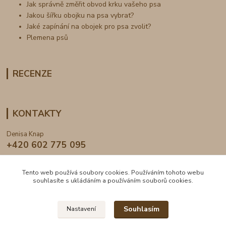
Jak správně změřit obvod krku vašeho psa
Jakou šířku obojku na psa vybrat?
Jaké zapínání na obojek pro psa zvolit?
Plemena psů
RECENZE
KONTAKTY
Denisa Knap
+420 602 775 095
info@dogden.cz
Tento web používá soubory cookies. Používáním tohoto webu
souhlasíte s ukládáním a používáním souborů cookies.
Souhlasím
Nastavení