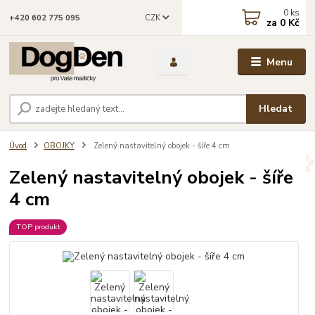
0
ks
CZK
+420 602 775 095
za
0 Kč
Menu
Hledat
Úvod
OBOJKY
Zelený nastavitelný obojek - šíře 4 cm
Zelený nastavitelný obojek - šíře
4 cm
TOP produkt