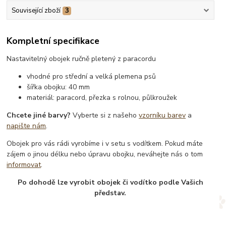
Související zboží
3
Kompletní specifikace
Nastavitelný obojek ručně pletený z paracordu
vhodné pro střední a velká plemena psů
šířka obojku: 40 mm
materiál: paracord, přezka s rolnou, půlkroužek
Chcete jiné barvy?
Vyberte si z našeho
vzorníku barev
a
napište nám
.
Obojek pro vás rádi vyrobíme i v setu s vodítkem. Pokud máte
zájem o jinou délku nebo úpravu obojku, neváhejte nás o tom
informovat
.
Po dohodě lze vyrobit obojek či vodítko podle Vašich
představ.