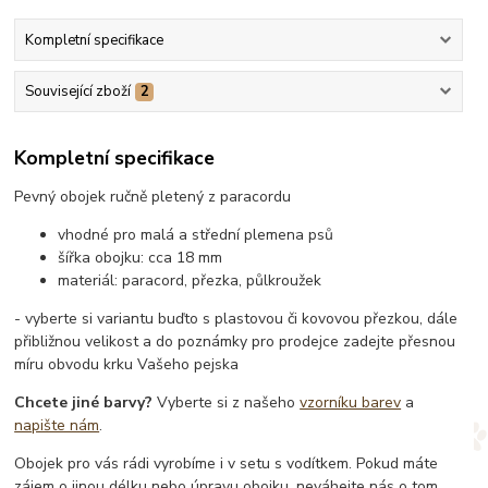
Kompletní specifikace
Související zboží
2
Kompletní specifikace
Pevný obojek ručně pletený z paracordu
vhodné pro malá a střední plemena psů
šířka obojku: cca 18 mm
materiál: paracord, přezka, půlkroužek
- vyberte si variantu buďto s plastovou či kovovou přezkou, dále
přibližnou velikost a do poznámky pro prodejce zadejte přesnou
míru obvodu krku Vašeho pejska
Chcete jiné barvy?
Vyberte si z našeho
vzorníku barev
a
napište nám
.
Obojek pro vás rádi vyrobíme i v setu s vodítkem. Pokud máte
zájem o jinou délku nebo úpravu obojku, neváhejte nás o tom