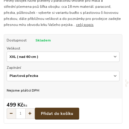
Pevný obojek ručně pletený z paracordu vhodné pro malá a
střední plemena psů šířka obojku: cca 18 mm materiál: paracord,
přezka, půlkroužek - vyberte si variantu buďto s plastovou či kovovou
přezkou, dále přibližnou velikost a do poznámky pro prodejce zadejte
přesnou míru obvodu krku Vašeho pejska...
celý popis
Dostupnost
Skladem
Velikost
Zapínání
Nejsme plátci DPH
499 Kč
/
ks
Přidat do košíku