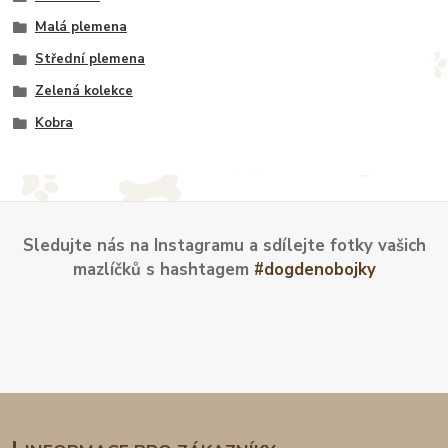
Malá plemena
Střední plemena
Zelená kolekce
Kobra
Sledujte nás na Instagramu a sdílejte fotky vašich
mazlíčků s hashtagem
#dogdenobojky