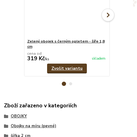
Zelený obojek s černým opletem - šíře 1,8
Zelený stahov
cm
cena od
cena od
319 Kč
279 Kč
skladem
/
ks
/
ks
Zvolit variantu
Zboží zařazeno v kategoriích
OBOJKY
Obojky na míru (pevné)
šířka 2 cm