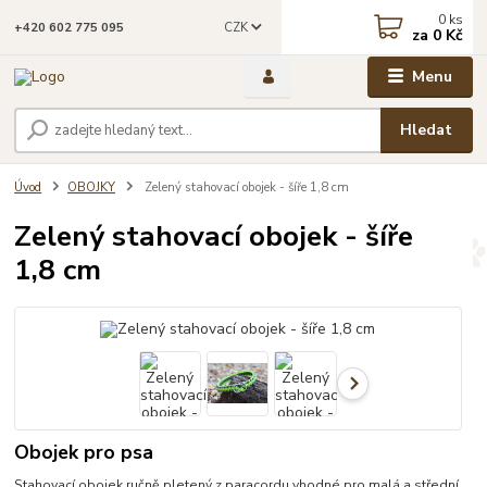
0
ks
CZK
+420 602 775 095
za
0 Kč
Menu
Hledat
Úvod
OBOJKY
Zelený stahovací obojek - šíře 1,8 cm
Zelený stahovací obojek - šíře
1,8 cm
Obojek pro psa
Stahovací obojek ručně pletený z paracordu vhodné pro malá a střední