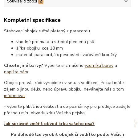
Související zboží
2
Kompletní specifikace
Stahovací obojek ručně pletený z paracordu
vhodné pro malá a střední plemena psů
šířka obojku: cca 18 mm
materiál: paracord, 2x pevnostní svařované kroužky
Chcete jiné barvy?
Vyberte si z našeho
vzorníku barev
a
napište nám
.
Obojek pro vás rádi vyrobíme i v setu s vodítkem. Pokud máte
zájem o jinou délku nebo úpravu obojku, neváhejte nás o tom
informovat
.
- vyberte přibližnou velikost a do poznámky pro prodejce zadejte
přesnou míru obvodu krku Vašeho pejska
Jak správně změřit obvod krku vašeho psa?
Po dohodě lze vyrobit obojek či vodítko podle Vašich