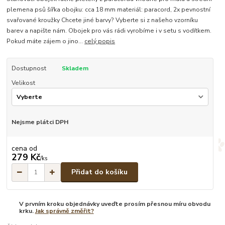
plemena psů šířka obojku: cca 18 mm materiál: paracord, 2x pevnostní
svařované kroužky Chcete jiné barvy? Vyberte si z našeho vzorníku
barev a napište nám. Obojek pro vás rádi vyrobíme i v setu s vodítkem.
Pokud máte zájem o jino...
celý popis
Dostupnost
Skladem
Velikost
Nejsme plátci DPH
cena od
279 Kč
/
ks
Přidat do košíku
V prvním kroku objednávky uveďte prosím přesnou míru obvodu
krku.
Jak správně změřit?