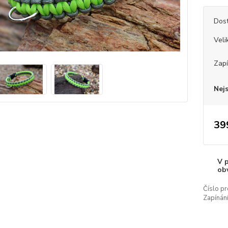
Dos
Veli
Zapí
Nej
39
V 
ob
Číslo pr
Zapínání