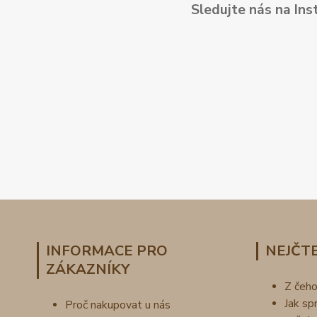
Sledujte nás na Ins
INFORMACE PRO
NEJČTE
ZÁKAZNÍKY
Z čeh
Jak sp
Proč nakupovat u nás