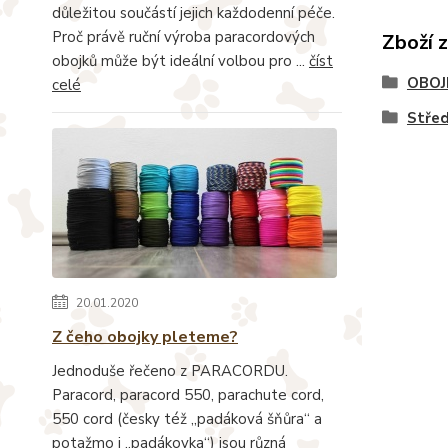
důležitou součástí jejich každodenní péče.
Proč právě ruční výroba paracordových
Zboží 
obojků může být ideální volbou pro ...
číst
OBOJ
celé
Stře
20.01.2020
Z čeho obojky pleteme?
Jednoduše řečeno z PARACORDU.
Paracord, paracord 550, parachute cord,
550 cord (česky též „padáková šňůra“ a
potažmo i „padákovka“) jsou různá