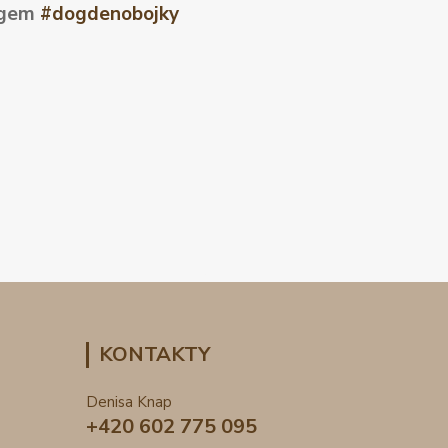
tagem
#dogdenobojky
KONTAKTY
Denisa Knap
+420 602 775 095