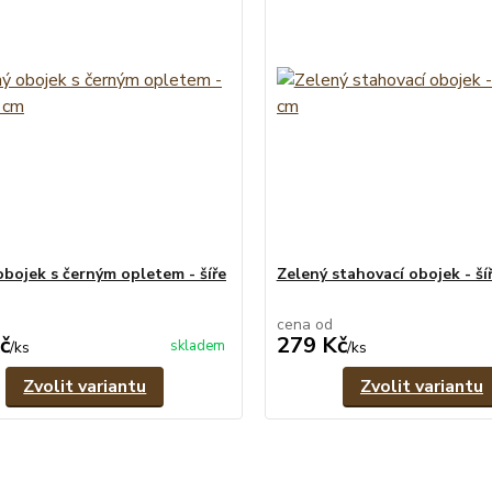
obojek s černým opletem - šíře
Zelený stahovací obojek - ší
cena od
č
279 Kč
skladem
/
ks
/
ks
Zvolit variantu
Zvolit variantu