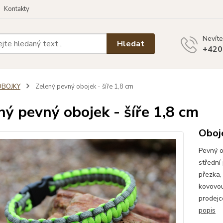
Kontakty
Nevíte
Hledat
+420
OBOJKY
Zelený pevný obojek - šíře 1,8 cm
ný pevný obojek - šíře 1,8 cm
Oboj
Pevný o
střední
přezka,
kovovou
prodejc
popis