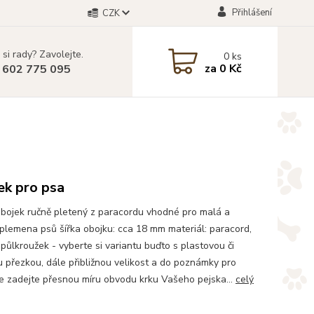
Přihlášení
CZK
 si rady? Zavolejte.
0
ks
za
0 Kč
 602 775 095
ek pro psa
bojek ručně pletený z paracordu vhodné pro malá a
 plemena psů šířka obojku: cca 18 mm materiál: paracord,
 půlkroužek - vyberte si variantu buďto s plastovou či
 přezkou, dále přibližnou velikost a do poznámky pro
e zadejte přesnou míru obvodu krku Vašeho pejska...
celý