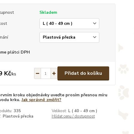
tupnost
Skladem
kost
nání
sme plátci DPH
9 Kč
Přidat do košíku
/
ks
prvním kroku objednávky uveďte prosím přesnou míru
vodu krku.
Jak správně změřit?
oduktu:
335
Velikost:
L ( 40 - 49 cm )
:
Plastová přezka
Hlídat cenu / dostupnost