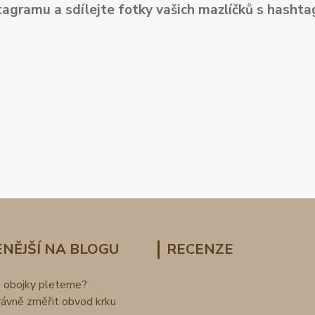
tagramu a sdílejte fotky vašich mazlíčků s hash
NĚJŠÍ NA BLOGU
RECENZE
o obojky pleteme?
rávně změřit obvod krku