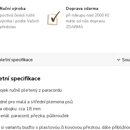
Ruční výroba
Doprava zdarma
poctivá česká ruční
při nákupu nad 2000 Kč
výroba i podle Vašich
máte od nás dopravu
představ
ZDARMA
etní specifikace
Souv
tní specifikace
ojek ručně pletený z paracordu
dné pro malá a střední plemena psů
ka obojku: cca 18 mm
eriál: paracord, přezka, půlkroužek
 si variantu buďto s plastovou či kovovou přezkou, dále přibliž