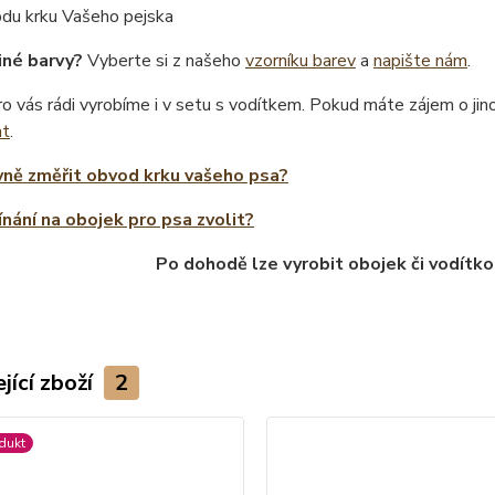
odu krku Vašeho pejska
iné barvy?
Vyberte si z našeho
vzorníku barev
a
napište nám
.
o vás rádi vyrobíme i v setu s vodítkem. Pokud máte zájem o ji
at
.
vně změřit obvod krku vašeho psa?
ínání na obojek pro psa zvolit?
Po dohodě lze vyrobit obojek či vodítko
jící zboží
2
dukt