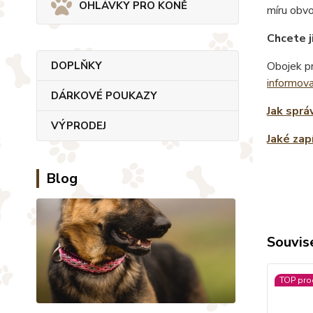
OHLÁVKY PRO KONĚ
míru obv
Chcete j
DOPLŇKY
Obojek pr
informov
DÁRKOVÉ POUKAZY
Jak sprá
VÝPRODEJ
Jaké zap
Blog
Souvise
TOP pro