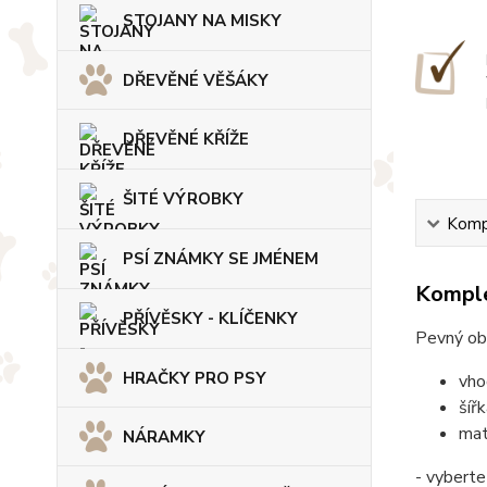
STOJANY NA MISKY
DŘEVĚNÉ VĚŠÁKY
DŘEVĚNÉ KŘÍŽE
ŠITÉ VÝROBKY
Kompl
PSÍ ZNÁMKY SE JMÉNEM
Komple
PŘÍVĚSKY - KLÍČENKY
Pevný ob
HRAČKY PRO PSY
vho
šíř
mat
NÁRAMKY
- vyberte