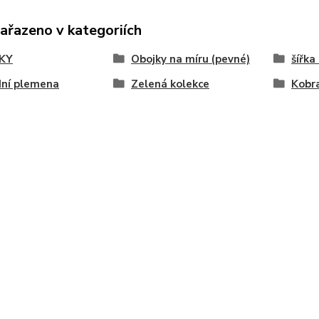
zařazeno v kategoriích
KY
Obojky na míru (pevné)
šířka
dní plemena
Zelená kolekce
Kobr