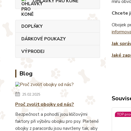
OHLÁVKY PRO KONĚ
míru obv
Chcete j
Obojek pr
DOPLŇKY
informov
DÁRKOVÉ POUKAZY
Jak sprá
VÝPRODEJ
Jaké zap
Blog
25.02.2025
Souvise
Proč zvolit obojky od nás?
Bezpečnost a pohodlí jsou klíčovými
TOP pro
faktory při výběru obojku pro psy. Pletené
obojky z paracordu jsou navrženy tak, aby