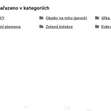
zařazeno v kategoriích
KY
Obojky na míru (pevné)
šířka
dní plemena
Zelená kolekce
Kobr