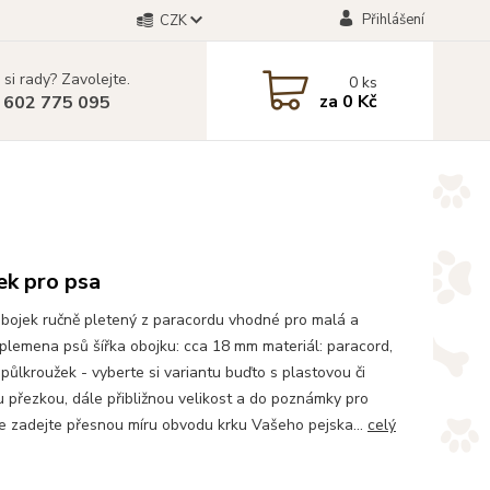
Přihlášení
CZK
 si rady? Zavolejte.
0
ks
za
0 Kč
 602 775 095
ek pro psa
bojek ručně pletený z paracordu vhodné pro malá a
 plemena psů šířka obojku: cca 18 mm materiál: paracord,
 půlkroužek - vyberte si variantu buďto s plastovou či
 přezkou, dále přibližnou velikost a do poznámky pro
e zadejte přesnou míru obvodu krku Vašeho pejska...
celý