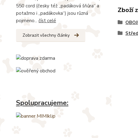
550 cord (česky též „padáková šňůra“ a
Zboží 
potažmo i „padákovka“) jsou různá
pojmeno...
číst celé
OBOJ
Stře
Zobrazit všechny články
Spolupracujeme: