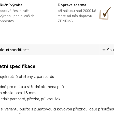
Ruční výroba
Doprava zdarma
poctivá česká ruční
při nákupu nad 2000 Kč
výroba i podle Vašich
máte od nás dopravu
představ
ZDARMA
etní specifikace
Souv
tní specifikace
ojek ručně pletený z paracordu
dné pro malá a střední plemena psů
ka obojku: cca 18 mm
eriál: paracord, přezka, půlkroužek
 si variantu buďto s plastovou či kovovou přezkou, dále přibliž