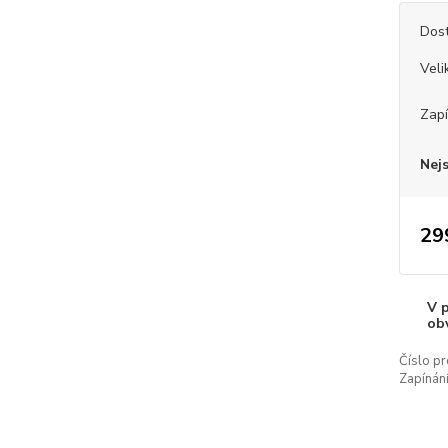
Dos
Veli
Zapí
Nej
29
V 
ob
Číslo pr
Zapínání