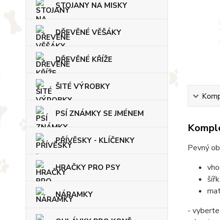
STOJANY NA MISKY
DŘEVĚNÉ VĚŠÁKY
DŘEVĚNÉ KŘÍŽE
ŠITÉ VÝROBKY
Kompl
PSÍ ZNÁMKY SE JMÉNEM
Komple
PŘÍVĚSKY - KLÍČENKY
Pevný ob
vho
HRAČKY PRO PSY
šíř
mat
NÁRAMKY
- vyberte