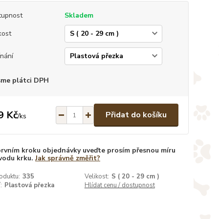
tupnost
Skladem
kost
nání
sme plátci DPH
9 Kč
Přidat do košíku
/
ks
prvním kroku objednávky uveďte prosím přesnou míru
vodu krku.
Jak správně změřit?
oduktu:
335
Velikost:
S ( 20 - 29 cm )
:
Plastová přezka
Hlídat cenu / dostupnost