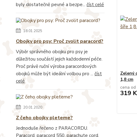
byly dostatečně pevné a bezpe...
číst celé
18.01.2025
Obojky pro psy: Proč zvolit paracord?
Výběr správného obojku pro psy je
důležitou součástí jejich každodenní péče.
Proč právě ruční výroba paracordových
Zelený 
obojků může být ideální volbou pro ...
číst
1,8 cm
celé
cena od
319 K
20.01.2020
Z čeho obojky pleteme?
Jednoduše řečeno z PARACORDU.
Paracord, paracord 550, parachute cord,