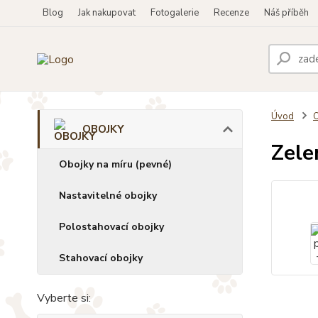
Blog
Jak nakupovat
Fotogalerie
Recenze
Náš příběh
Úvod
OBOJKY
Zele
Obojky na míru (pevné)
Nastavitelné obojky
Polostahovací obojky
Stahovací obojky
Vyberte si: