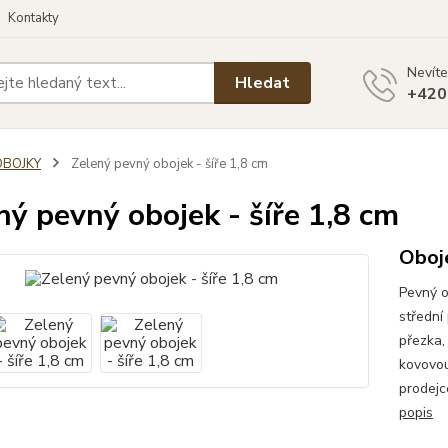
Kontakty
Nevíte
Hledat
+420
OBOJKY
Zelený pevný obojek - šíře 1,8 cm
ný pevný obojek - šíře 1,8 cm
Oboj
Pevný o
střední
přezka,
kovovou
prodejc
popis