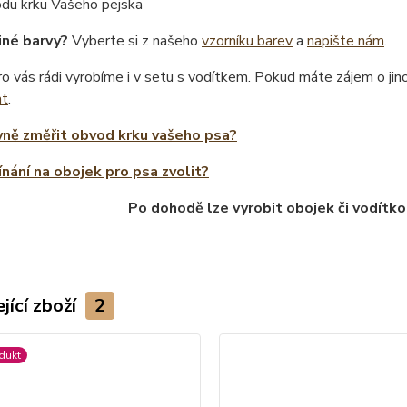
odu krku Vašeho pejska
iné barvy?
Vyberte si z našeho
vzorníku barev
a
napište nám
.
o vás rádi vyrobíme i v setu s vodítkem. Pokud máte zájem o ji
at
.
vně změřit obvod krku vašeho psa?
ínání na obojek pro psa zvolit?
Po dohodě lze vyrobit obojek či vodítko
jící zboží
2
dukt