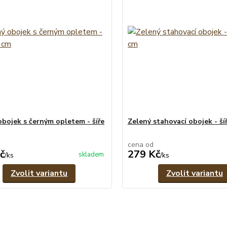
obojek s černým opletem - šíře
Zelený stahovací obojek - ší
cena od
č
279 Kč
skladem
/
ks
/
ks
Zvolit variantu
Zvolit variantu