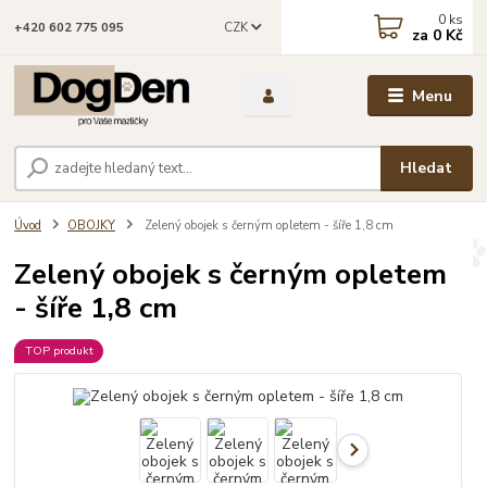
0
ks
CZK
+420 602 775 095
za
0 Kč
Menu
Hledat
Úvod
OBOJKY
Zelený obojek s černým opletem - šíře 1,8 cm
Zelený obojek s černým opletem
- šíře 1,8 cm
TOP produkt