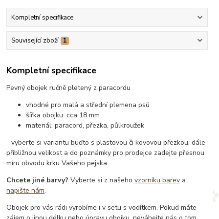
Kompletní specifikace
Související zboží
1
Kompletní specifikace
Pevný obojek ručně pletený z paracordu
vhodné pro malá a střední plemena psů
šířka obojku: cca 18 mm
materiál: paracord, přezka, půlkroužek
- vyberte si variantu buďto s plastovou či kovovou přezkou, dále
přibližnou velikost a do poznámky pro prodejce zadejte přesnou
míru obvodu krku Vašeho pejska
Chcete jiné barvy?
Vyberte si z našeho
vzorníku barev
a
napište nám
.
Obojek pro vás rádi vyrobíme i v setu s vodítkem. Pokud máte
zájem o jinou délku nebo úpravu obojku, neváhejte nás o tom