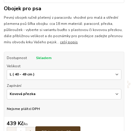
Obojek pro psa
Pevný obojek ručně pletený z paracordu vhodné pro malá a střední
plemena psů šířka obojku: cca 18 mm materiál: paracord, přezka,
půlkroužek - vyberte si variantu buďto s plastovou či kovovou přezkou,
dále přibližnou velikost a do poznámky pro prodejce zadejte přesnou
míru obvodu krku Vašeho pejsk...
celý popis
Dostupnost
Skladem
Velikost
Zapínání
Nejsme plátci DPH
439 Kč
/
ks