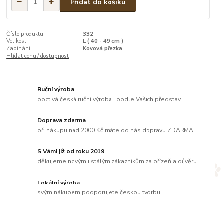
Přidat do košíku
Číslo produktu:
332
Velikost:
L ( 40 - 49 cm )
Zapínání:
Kovová přezka
Hlídat cenu / dostupnost
Ruční výroba
poctivá česká ruční výroba i podle Vašich představ
Doprava zdarma
při nákupu nad 2000 Kč máte od nás dopravu ZDARMA
S Vámi již od roku 2019
děkujeme novým i stálým zákazníkům za přízeň a důvěru
Lokální výroba
svým nákupem podporujete českou tvorbu