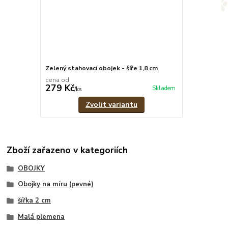
Zelený stahovací obojek - šíře 1,8 cm
cena od
279 Kč
Skladem
/
ks
Zvolit variantu
Zboží zařazeno v kategoriích
OBOJKY
Obojky na míru (pevné)
šířka 2 cm
Malá plemena