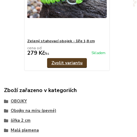
Zelený stahovací obojek - šíře 1,8 cm
cena od
279 Kč
Skladem
/
ks
Zvolit variantu
Zboží zařazeno v kategoriích
OBOJKY
Obojky na míru (pevné)
šířka 2 cm
Malá plemena