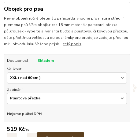
Obojek pro psa
Pevný obojek ručně pletený z paracordu vhodné pro malá a střední
plemena psů šířka obojku: cca 18 mm materiál: paracord, přezka,
půlkroužek - vyberte si variantu buďto s plastovou či kovovou přezkou,
dále přibližnou velikost a do poznámky pro prodejce zadejte přesnou
míru obvodu krku Vašeho pejsk...
celý popis
Dostupnost
Skladem
Velikost
Zapínání
Nejsme plátci DPH
519 Kč
/
ks