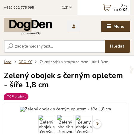
0
ks
CZK
+420 602 775 095
za
0 Kč
Menu
Hledat
Úvod
OBOJKY
Zelený obojek s černým opletem - šíře 1,8 cm
Zelený obojek s černým opletem
- šíře 1,8 cm
TOP produkt