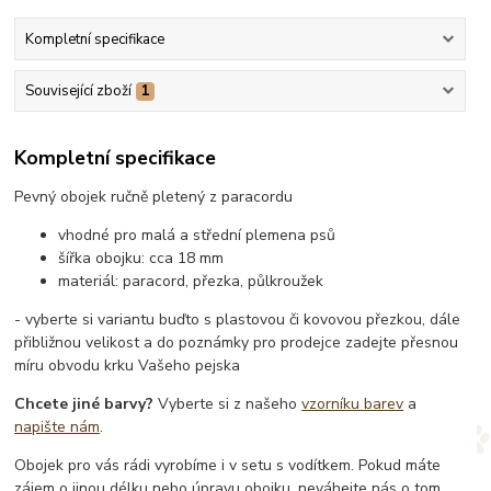
Kompletní specifikace
Související zboží
1
Kompletní specifikace
Pevný obojek ručně pletený z paracordu
vhodné pro malá a střední plemena psů
šířka obojku: cca 18 mm
materiál: paracord, přezka, půlkroužek
- vyberte si variantu buďto s plastovou či kovovou přezkou, dále
přibližnou velikost a do poznámky pro prodejce zadejte přesnou
míru obvodu krku Vašeho pejska
Chcete jiné barvy?
Vyberte si z našeho
vzorníku barev
a
napište nám
.
Obojek pro vás rádi vyrobíme i v setu s vodítkem. Pokud máte
zájem o jinou délku nebo úpravu obojku, neváhejte nás o tom