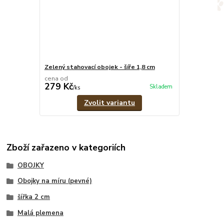
Zelený stahovací obojek - šíře 1,8 cm
cena od
279 Kč
Skladem
/
ks
Zvolit variantu
Zboží zařazeno v kategoriích
OBOJKY
Obojky na míru (pevné)
šířka 2 cm
Malá plemena