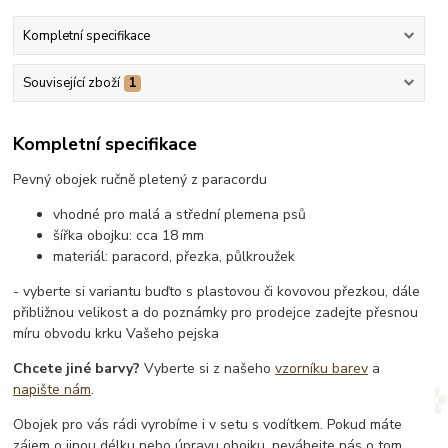
Kompletní specifikace
Související zboží
1
Kompletní specifikace
Pevný obojek ručně pletený z paracordu
vhodné pro malá a střední plemena psů
šířka obojku: cca 18 mm
materiál: paracord, přezka, půlkroužek
- vyberte si variantu buďto s plastovou či kovovou přezkou, dále
přibližnou velikost a do poznámky pro prodejce zadejte přesnou
míru obvodu krku Vašeho pejska
Chcete jiné barvy?
Vyberte si z našeho
vzorníku barev
a
napište nám
.
Obojek pro vás rádi vyrobíme i v setu s vodítkem. Pokud máte
zájem o jinou délku nebo úpravu obojku, neváhejte nás o tom