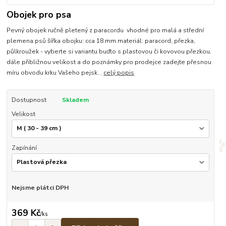
Obojek pro psa
Pevný obojek ručně pletený z paracordu vhodné pro malá a střední
plemena psů šířka obojku: cca 18 mm materiál: paracord, přezka,
půlkroužek - vyberte si variantu buďto s plastovou či kovovou přezkou,
dále přibližnou velikost a do poznámky pro prodejce zadejte přesnou
míru obvodu krku Vašeho pejsk...
celý popis
Dostupnost
Skladem
Velikost
Zapínání
Nejsme plátci DPH
369 Kč
/
ks