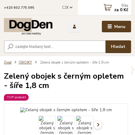
0
ks
CZK
+420 602 775 095
za
0 Kč
Menu
Hledat
Úvod
OBOJKY
Zelený obojek s černým opletem - šíře 1,8 cm
Zelený obojek s černým opletem
- šíře 1,8 cm
TOP produkt