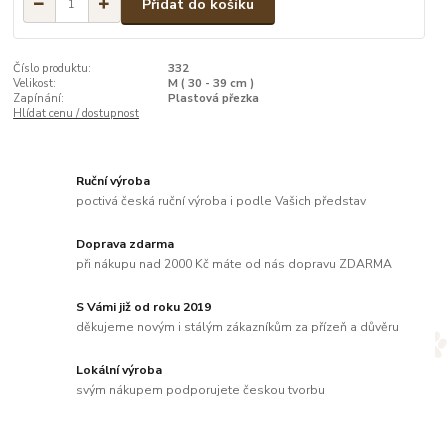
Přidat do košíku
Číslo produktu:
332
Velikost:
M ( 30 - 39 cm )
Zapínání:
Plastová přezka
Hlídat cenu / dostupnost
Ruční výroba
poctivá česká ruční výroba i podle Vašich představ
Doprava zdarma
při nákupu nad 2000 Kč máte od nás dopravu ZDARMA
S Vámi již od roku 2019
děkujeme novým i stálým zákazníkům za přízeň a důvěru
Lokální výroba
svým nákupem podporujete českou tvorbu