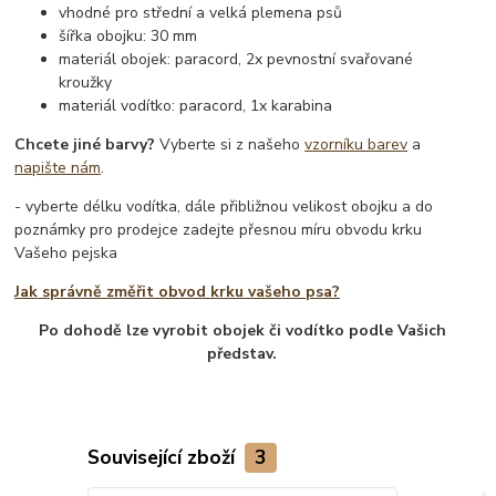
vhodné pro střední a velká plemena psů
šířka obojku: 30 mm
materiál obojek: paracord, 2x pevnostní svařované
kroužky
materiál vodítko: paracord, 1x karabina
Chcete jiné barvy?
Vyberte si z našeho
vzorníku barev
a
napište nám
.
- vyberte délku vodítka, dále přibližnou velikost obojku a do
poznámky pro prodejce zadejte přesnou míru obvodu krku
Vašeho pejska
Jak správně změřit obvod krku vašeho psa?
Po dohodě lze vyrobit obojek či vodítko podle Vašich
představ.
Související zboží
3