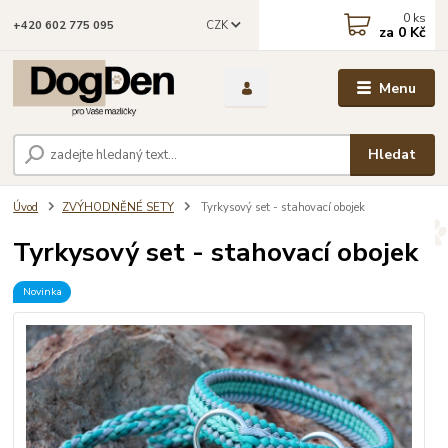
0
ks
CZK
+420 602 775 095
za
0 Kč
Menu
Hledat
Úvod
ZVÝHODNĚNÉ SETY
Tyrkysový set - stahovací obojek
Tyrkysový set - stahovací obojek
Novinka