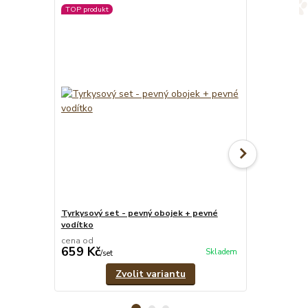
TOP produkt
Novinka
Tyrkysový set - pevný obojek + pevné
Tyrkysový nas
vodítko
cena od
cena od
659 Kč
599 Kč
Skladem
/
set
/
ks
Zvolit variantu