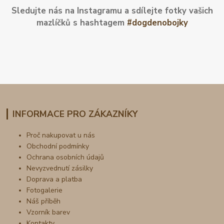
Sledujte nás na Instagramu a sdílejte fotky vašich
mazlíčků s hashtagem
#dogdenobojky
INFORMACE PRO ZÁKAZNÍKY
Proč nakupovat u nás
Obchodní podmínky
Ochrana osobních údajů
Nevyzvednutí zásilky
Doprava a platba
Fotogalerie
Náš příběh
Vzorník barev
Kontakty