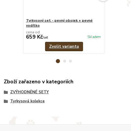
Tyrkysový set - pevný obojek + pevné
Tyrkysový nas
vodítko
cena od
cena od
659 Kč
599 Kč
Skladem
/
set
/
ks
Zvolit variantu
Zboží zařazeno v kategoriích
ZVÝHODNĚNÉ SETY
Tyrkysová kolekce