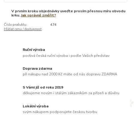
V prvním kroku objednávky uveďte prosím přesnou míru obvodu
krku.
Jak správně změřit?
Číslo produktu:
474
Hlídat cenu / dostupnost
Ruční výroba
poctivá česká ruční výroba i podle Vašich představ
Doprava zdarma
při nákupu nad 2000 Kč máte od nás dopravu ZDARMA
S Vámi již od roku 2019
děkujeme novým i stálým zákazníkům za přízeň a důvěru
Lokální výroba
svým nákupem podporujete českou tvorbu