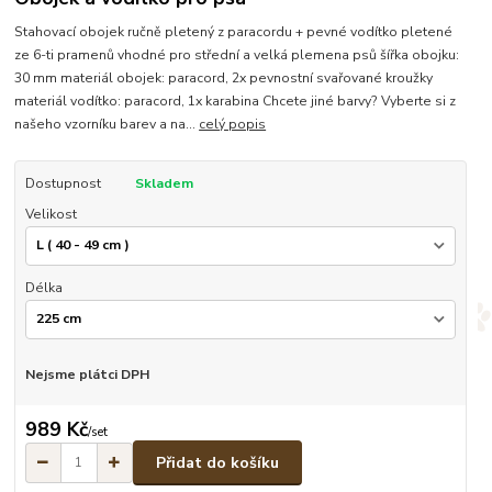
Stahovací obojek ručně pletený z paracordu + pevné vodítko pletené
ze 6-ti pramenů vhodné pro střední a velká plemena psů šířka obojku:
30 mm materiál obojek: paracord, 2x pevnostní svařované kroužky
materiál vodítko: paracord, 1x karabina Chcete jiné barvy? Vyberte si z
našeho vzorníku barev a na...
celý popis
Dostupnost
Skladem
Velikost
Délka
Nejsme plátci DPH
989 Kč
/
set
Přidat do košíku