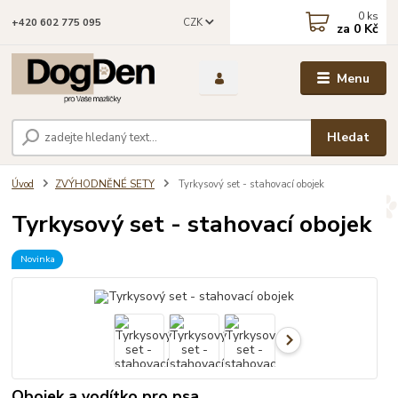
0
ks
CZK
+420 602 775 095
za
0 Kč
Menu
Hledat
Úvod
ZVÝHODNĚNÉ SETY
Tyrkysový set - stahovací obojek
Tyrkysový set - stahovací obojek
Novinka
Obojek a vodítko pro psa