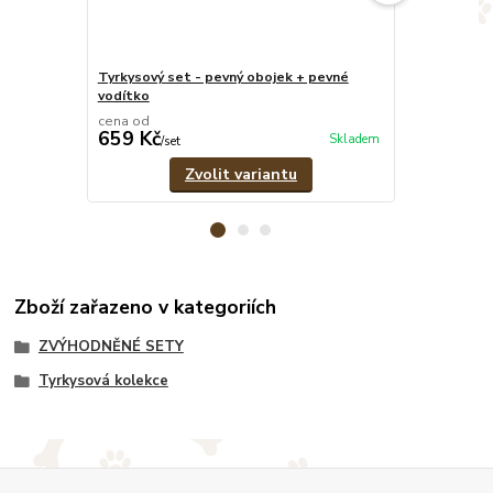
Tyrkysový set - pevný obojek + pevné
Tyrkysový nas
vodítko
cena od
cena od
659 Kč
599 Kč
Skladem
/
set
/
ks
Zvolit variantu
Zboží zařazeno v kategoriích
ZVÝHODNĚNÉ SETY
Tyrkysová kolekce