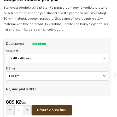
Stahovací obojek ručně pletený z paracordu + pevné vodítko pletené
ze 6-ti pramenů vhodné pro střední a velká plemena psů šířka obojku:
30 mm materiál obojek: paracord, 2x pevnostní svařované kroužky
materiál vodítko: paracord, 1x karabina Chcete jiné barvy? Vyberte si z
našeho vzorníku barev a na...
celý popis
Dostupnost
Skladem
Velikost
Délka
Nejsme plátci DPH
889 Kč
/
set
Přidat do košíku