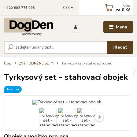
0
ks
CZK
+420 602 775 095
za
0 Kč
Menu
Hledat
Úvod
ZVÝHODNĚNÉ SETY
Tyrkysový set - stahovací obojek
Tyrkysový set - stahovací obojek
Novinka
Obojek a vodítko pro psa