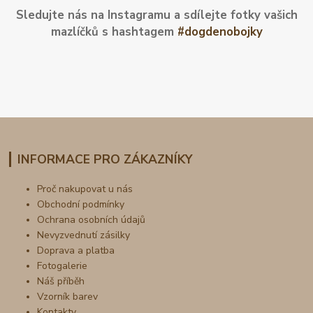
Sledujte nás na Instagramu a sdílejte fotky vašich
mazlíčků s hashtagem
#dogdenobojky
INFORMACE PRO ZÁKAZNÍKY
Proč nakupovat u nás
Obchodní podmínky
Ochrana osobních údajů
Nevyzvednutí zásilky
Doprava a platba
Fotogalerie
Náš příběh
Vzorník barev
Kontakty