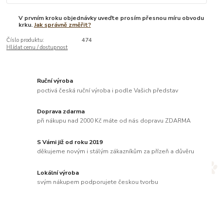
V prvním kroku objednávky uveďte prosím přesnou míru obvodu
krku.
Jak správně změřit?
Číslo produktu:
474
Hlídat cenu / dostupnost
Ruční výroba
poctivá česká ruční výroba i podle Vašich představ
Doprava zdarma
při nákupu nad 2000 Kč máte od nás dopravu ZDARMA
S Vámi již od roku 2019
děkujeme novým i stálým zákazníkům za přízeň a důvěru
Lokální výroba
svým nákupem podporujete českou tvorbu