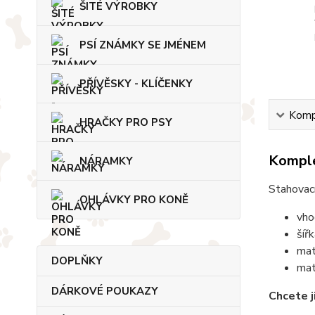
ŠITÉ VÝROBKY
PSÍ ZNÁMKY SE JMÉNEM
PŘÍVĚSKY - KLÍČENKY
Kompl
HRAČKY PRO PSY
Komple
NÁRAMKY
Stahovací
OHLÁVKY PRO KONĚ
vho
šíř
mat
DOPLŇKY
mat
DÁRKOVÉ POUKAZY
Chcete j