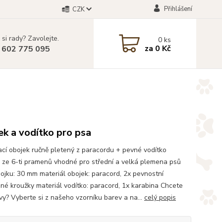
Přihlášení
CZK
 si rady? Zavolejte.
0
ks
za
0 Kč
 602 775 095
k a vodítko pro psa
cí obojek ručně pletený z paracordu + pevné vodítko
 ze 6-ti pramenů vhodné pro střední a velká plemena psů
bojku: 30 mm materiál obojek: paracord, 2x pevnostní
né kroužky materiál vodítko: paracord, 1x karabina Chcete
rvy? Vyberte si z našeho vzorníku barev a na...
celý popis