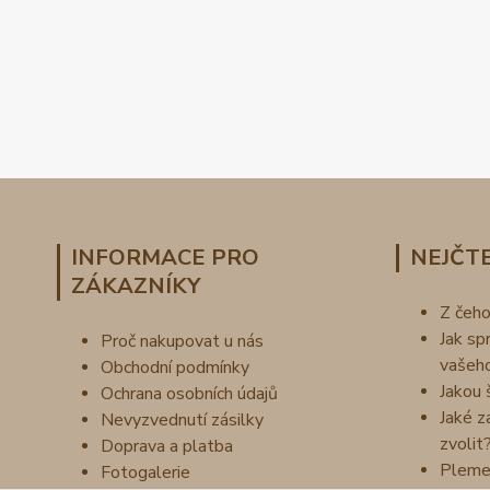
INFORMACE PRO
NEJČTE
ZÁKAZNÍKY
Z čeh
Jak sp
Proč nakupovat u nás
vašeh
Obchodní podmínky
Jakou 
Ochrana osobních údajů
Jaké z
Nevyzvednutí zásilky
zvolit
Doprava a platba
Pleme
Fotogalerie