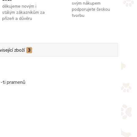
svým nákupem
děkujeme novým i
podporujete českou
stálým zákazníkům za
tvorbu
přízeň a důvěru
isející zboží
3
6-ti pramenů