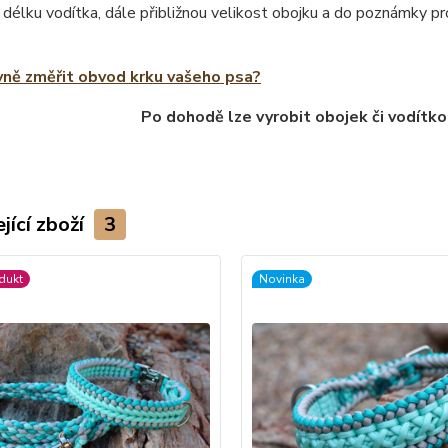
 délku vodítka, dále přibližnou velikost obojku a do poznámky 
vně změřit obvod krku vašeho psa?
Po dohodě lze vyrobit obojek či vodítko
jící zboží
3
dukt
Novinka