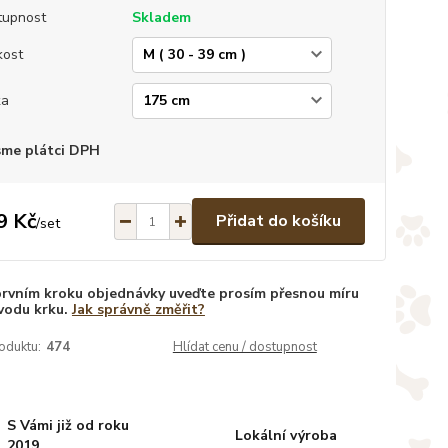
tupnost
Skladem
kost
ka
sme plátci DPH
9 Kč
Přidat do košíku
/
set
prvním kroku objednávky uveďte prosím přesnou míru
vodu krku.
Jak správně změřit?
oduktu:
474
Hlídat cenu / dostupnost
S Vámi již od roku
Lokální výroba
2019