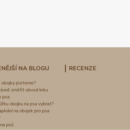
NĚJŠÍ NA BLOGU
RECENZE
o obojky pleteme?
rávně změřit obvod krku
o psa
šířku obojku na psa vybrat?
apínání na obojek pro psa
?
na psů