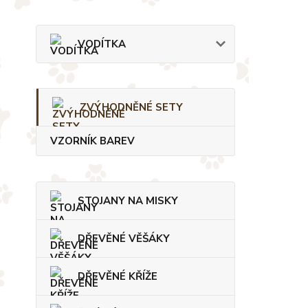
VODÍTKA
ZVÝHODNĚNÉ SETY
VZORNÍK BAREV
STOJANY NA MISKY
DŘEVĚNÉ VĚŠÁKY
DŘEVĚNÉ KŘÍŽE