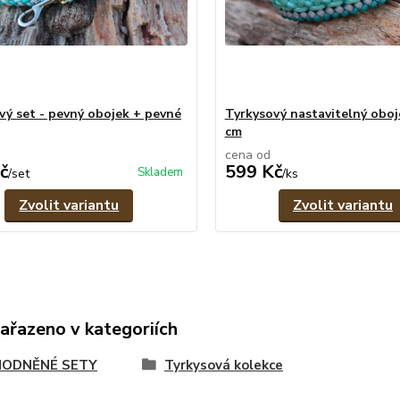
vý set - pevný obojek + pevné
Tyrkysový nastavitelný oboje
cm
cena od
č
599 Kč
Skladem
/
set
/
ks
Zvolit variantu
Zvolit variantu
zařazeno v kategoriích
ODNĚNÉ SETY
Tyrkysová kolekce