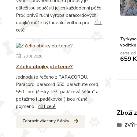
Výběr správného obojku pro psy je
důležitou součástí jejich každodenní péče.
Proč právě ruční výroba paracordových
obojků může být ideální volbou pro ...
číst
celé
Tyrkyso
vodítko
cena od
20.01.2020
659 K
Z čeho obojky pleteme?
Jednoduše řečeno z PARACORDU.
Paracord, paracord 550, parachute cord,
550 cord (česky též „padáková šňůra“ a
potažmo i „padákovka“) jsou různá
pojmeno...
číst celé
Zboží 
Zobrazit všechny články
ZVÝH