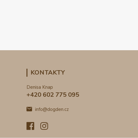
KONTAKTY
Denisa Knap
+420 602 775 095
info@dogden.cz