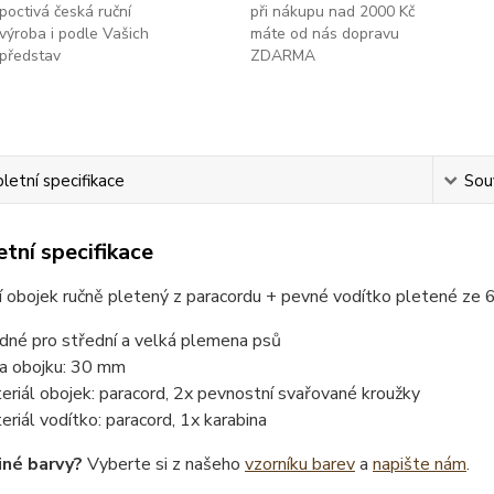
poctivá česká ruční
při nákupu nad 2000 Kč
výroba i podle Vašich
máte od nás dopravu
představ
ZDARMA
etní specifikace
Souv
tní specifikace
 obojek ručně pletený z paracordu + pevné vodítko pletené ze 
dné pro střední a velká plemena psů
ka obojku: 30 mm
eriál obojek: paracord, 2x pevnostní svařované kroužky
eriál vodítko: paracord, 1x karabina
iné barvy?
Vyberte si z našeho
vzorníku barev
a
napište nám
.