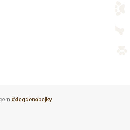
tagem
#dogdenobojky