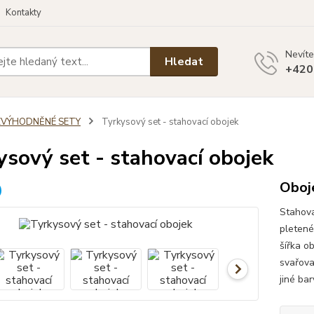
Kontakty
Nevíte
Hledat
+420
ZVÝHODNĚNÉ SETY
Tyrkysový set - stahovací obojek
ysový set - stahovací obojek
Oboje
Stahova
pletené
šířka o
svařova
jiné ba