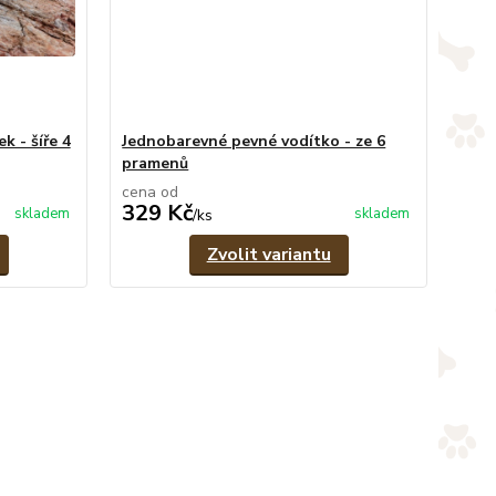
k - šíře 4
Jednobarevné pevné vodítko - ze 6
pramenů
cena od
329 Kč
skladem
skladem
/
ks
Zvolit variantu