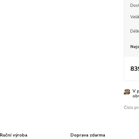
Dos
Veli
Dél
Nej
83
V 
ob
Číslo pr
Ruční výroba
Doprava zdarma