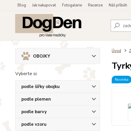
Blog
Jak nakupovat
Fotogalerie
Recenze
Náš příběh
Úvod
OBOJKY
Tyrk
Vyberte si:
Novinka
podle šířky obojku
podle plemen
podle barvy
podle vzoru