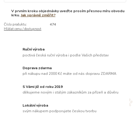
V prvním kroku objednávky uveďte prosím přesnou míru obvodu
krku.
Jak správně změřit?
Číslo produktu:
474
Hlídat cenu / dostupnost
Ruční výroba
poctivá česká ruční výroba i podle Vašich představ
Doprava zdarma
při nákupu nad 2000 Kč máte od nás dopravu ZDARMA
S Vámi již od roku 2019
děkujeme novým i stálým zákazníkům za přízeň a důvěru
Lokální výroba
svým nákupem podporujete českou tvorbu