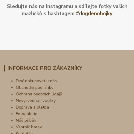
Sledujte nás na Instagramu a sdílejte fotky vašich
mazlíčků s hashtagem
#dogdenobojky
INFORMACE PRO ZÁKAZNÍKY
Proč nakupovat u nás
Obchodní podmínky
Ochrana osobních údajů
Nevyzvednutí zásilky
Doprava a platba
Fotogalerie
Náš příběh
Vzorník barev
Kontakty