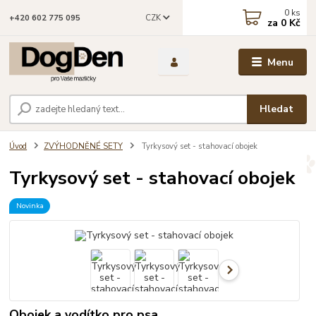
0
ks
CZK
+420 602 775 095
za
0 Kč
Menu
Hledat
Úvod
ZVÝHODNĚNÉ SETY
Tyrkysový set - stahovací obojek
Tyrkysový set - stahovací obojek
Novinka
Obojek a vodítko pro psa