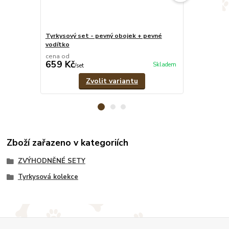
Tyrkysový set - pevný obojek + pevné
Tyrkysový nas
vodítko
cena od
cena od
659 Kč
599 Kč
Skladem
/
set
/
ks
Zvolit variantu
Zboží zařazeno v kategoriích
ZVÝHODNĚNÉ SETY
Tyrkysová kolekce