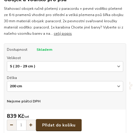
Stahovací obojek ručně pletený z paracordu + pevné vodítko pletené
ze 6-ti pramenů vhodné pro střední a velká plemena psů šířka obojku:
30 mm materiál obojek: paracord, 2x pevnostní svařované kroužky
materiál vodítko: paracord, 1x karabina Chcete jiné barvy? Vyberte si z
našeho vzorníku barev a na...
celý popis
Dostupnost
Skladem
Velikost
Délka
Nejsme plátci DPH
839 Kč
/
set
Přidat do košíku