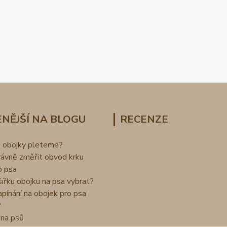
NĚJŠÍ NA BLOGU
RECENZE
o obojky pleteme?
rávně změřit obvod krku
o psa
šířku obojku na psa vybrat?
apínání na obojek pro psa
?
na psů