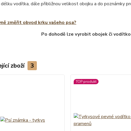
 délku vodítka, dále přibližnou velikost obojku a do poznámky 
vně změřit obvod krku vašeho psa?
Po dohodě lze vyrobit obojek či vodítko
jící zboží
3
TOP produkt