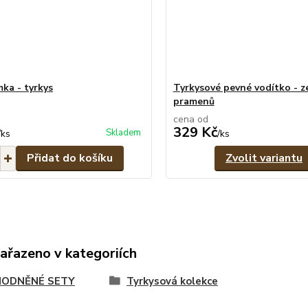
mka - tyrkys
Tyrkysové pevné vodítko - z
pramenů
cena od
329 Kč
Skladem
/
ks
/
ks
Přidat do košíku
Zvolit variantu
zařazeno v kategoriích
ODNĚNÉ SETY
Tyrkysová kolekce