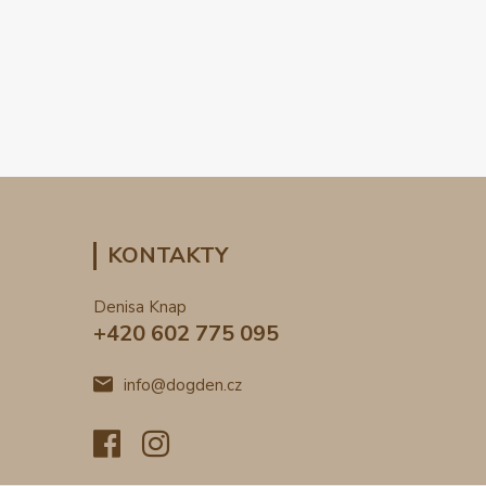
KONTAKTY
Denisa Knap
+420 602 775 095
info@dogden.cz