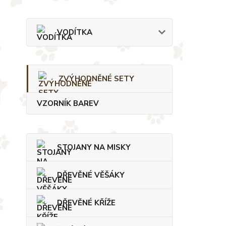
VODÍTKA
ZVÝHODNĚNÉ SETY
VZORNÍK BAREV
STOJANY NA MISKY
DŘEVĚNÉ VĚŠÁKY
DŘEVĚNÉ KŘÍŽE