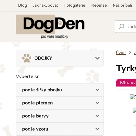
Blog
Jak nakupovat
Fotogalerie
Recenze
Náš příběh
Úvod
OBOJKY
Tyrk
Vyberte si:
TOP prod
podle šířky obojku
podle plemen
podle barvy
podle vzoru