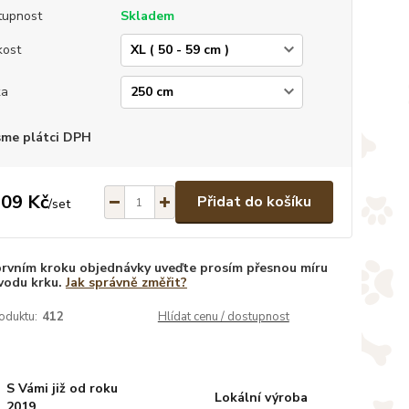
tupnost
Skladem
kost
ka
sme plátci DPH
109 Kč
Přidat do košíku
/
set
prvním kroku objednávky uveďte prosím přesnou míru
vodu krku.
Jak správně změřit?
oduktu:
412
Hlídat cenu / dostupnost
S Vámi již od roku
Lokální výroba
2019