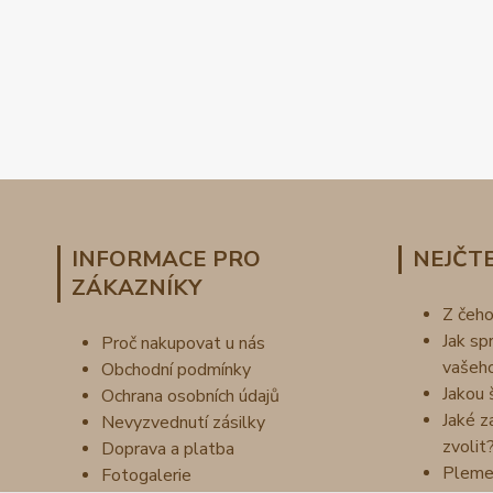
INFORMACE PRO
NEJČTE
ZÁKAZNÍKY
Z čeh
Jak sp
Proč nakupovat u nás
vašeh
Obchodní podmínky
Jakou 
Ochrana osobních údajů
Jaké z
Nevyzvednutí zásilky
zvolit
Doprava a platba
Pleme
Fotogalerie