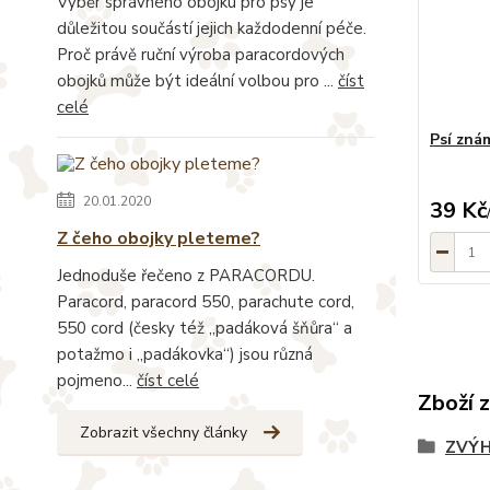
Výběr správného obojku pro psy je
důležitou součástí jejich každodenní péče.
Proč právě ruční výroba paracordových
obojků může být ideální volbou pro ...
číst
celé
Psí zná
20.01.2020
39 Kč
Z čeho obojky pleteme?
Jednoduše řečeno z PARACORDU.
Paracord, paracord 550, parachute cord,
550 cord (česky též „padáková šňůra“ a
potažmo i „padákovka“) jsou různá
pojmeno...
číst celé
Zboží 
Zobrazit všechny články
ZVÝH