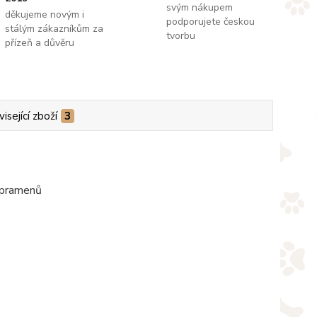
svým nákupem
děkujeme novým i
podporujete českou
stálým zákazníkům za
tvorbu
přízeň a důvěru
isející zboží
3
i pramenů