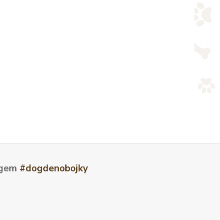
tagem
#dogdenobojky