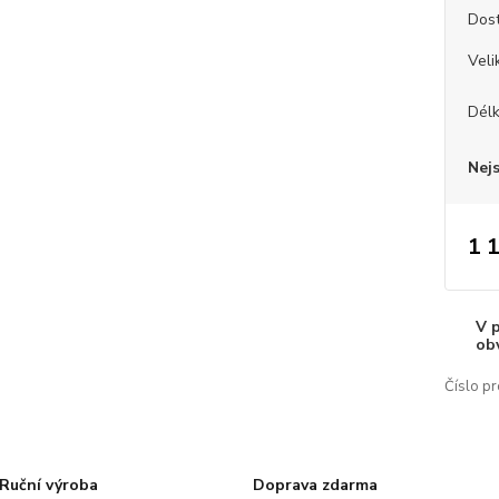
Dos
Veli
Dél
Nej
1 
V 
ob
Číslo pr
Ruční výroba
Doprava zdarma