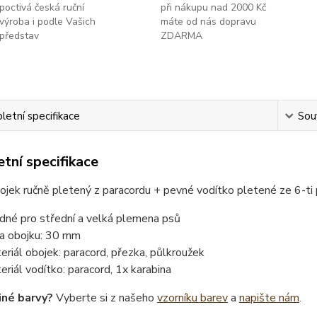
poctivá česká ruční
při nákupu nad 2000 Kč
výroba i podle Vašich
máte od nás dopravu
představ
ZDARMA
etní specifikace
Souv
tní specifikace
ojek ručně pletený z paracordu + pevné vodítko pletené ze 6-t
dné pro střední a velká plemena psů
ka obojku: 30 mm
eriál obojek: paracord, přezka, půlkroužek
eriál vodítko: paracord, 1x karabina
iné barvy?
Vyberte si z našeho
vzorníku barev
a
napište nám
.