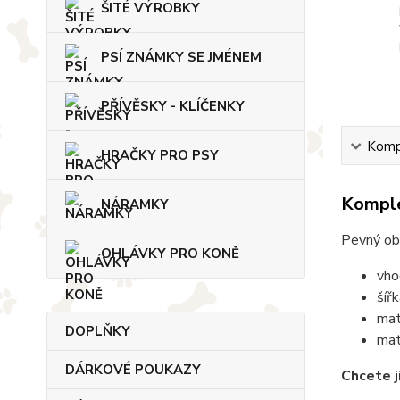
ŠITÉ VÝROBKY
PSÍ ZNÁMKY SE JMÉNEM
PŘÍVĚSKY - KLÍČENKY
Kompl
HRAČKY PRO PSY
Komple
NÁRAMKY
Pevný ob
OHLÁVKY PRO KONĚ
vho
šíř
mat
DOPLŇKY
mat
DÁRKOVÉ POUKAZY
Chcete j