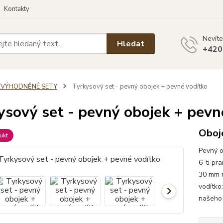
Kontakty
Nevíte
Hledat
+420
ZVÝHODNĚNÉ SETY
Tyrkysový set - pevný obojek + pevné vodítko
ysový set - pevný obojek + pevn
Oboje
ukt
Pevný o
6-ti pr
30 mm m
vodítko
našeho 