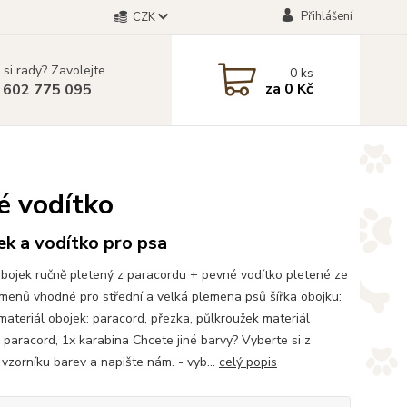
Přihlášení
CZK
 si rady? Zavolejte.
0
ks
za
0 Kč
 602 775 095
é vodítko
k a vodítko pro psa
bojek ručně pletený z paracordu + pevné vodítko pletené ze
amenů vhodné pro střední a velká plemena psů šířka obojku:
ateriál obojek: paracord, přezka, půlkroužek materiál
: paracord, 1x karabina Chcete jiné barvy? Vyberte si z
vzorníku barev a napište nám. - vyb...
celý popis