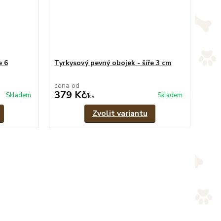
e 6
Tyrkysový pevný obojek - šíře 3 cm
cena od
379 Kč
Skladem
Skladem
/
ks
Zvolit variantu