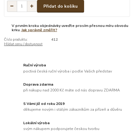
Přidat do košíku
V prvním kroku objednávky uveďte prosím přesnou míru obvodu
krku.
Jak správně změřit?
Číslo produktu:
412
Hlídat cenu / dostupnost
Ruční výroba
poctivá česká ruční výroba i podle Vašich představ
Doprava zdarma
při nákupu nad 2000 Kč máte od nás dopravu ZDARMA
S Vámi již od roku 2019
děkujeme novým i stálým zákazníkům za přízeň a důvěru
Lokální výroba
svým nákupem podporujete českou tvorbu