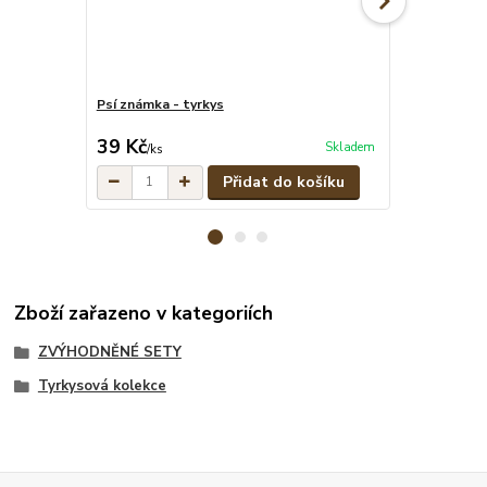
Psí známka - tyrkys
Tyrkysové pe
cena od
39 Kč
329 Kč
Skladem
/
ks
/
ks
Přidat do košíku
Zboží zařazeno v kategoriích
ZVÝHODNĚNÉ SETY
Tyrkysová kolekce