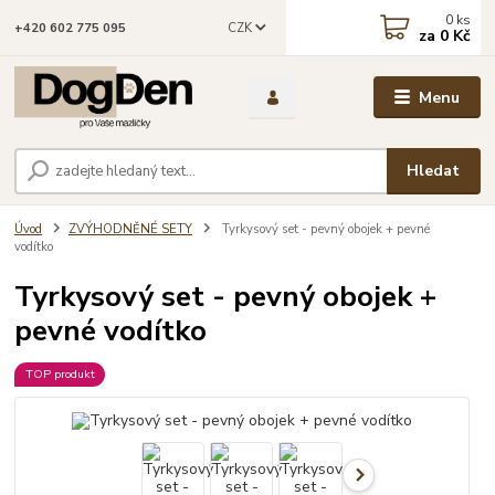
0
ks
CZK
+420 602 775 095
za
0 Kč
Menu
Hledat
Úvod
ZVÝHODNĚNÉ SETY
Tyrkysový set - pevný obojek + pevné
vodítko
Tyrkysový set - pevný obojek +
pevné vodítko
TOP produkt