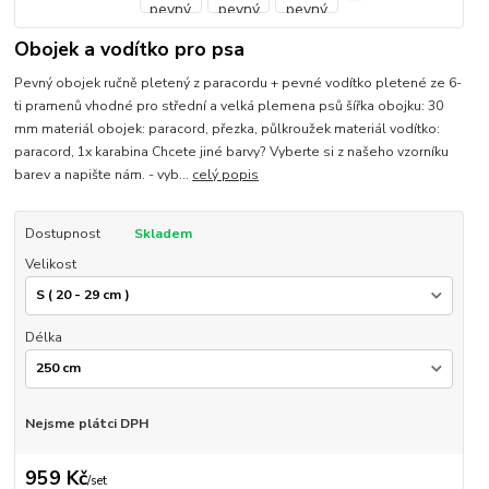
Obojek a vodítko pro psa
Pevný obojek ručně pletený z paracordu + pevné vodítko pletené ze 6-
ti pramenů vhodné pro střední a velká plemena psů šířka obojku: 30
mm materiál obojek: paracord, přezka, půlkroužek materiál vodítko:
paracord, 1x karabina Chcete jiné barvy? Vyberte si z našeho vzorníku
barev a napište nám. - vyb...
celý popis
Dostupnost
Skladem
Velikost
Délka
Nejsme plátci DPH
959 Kč
/
set