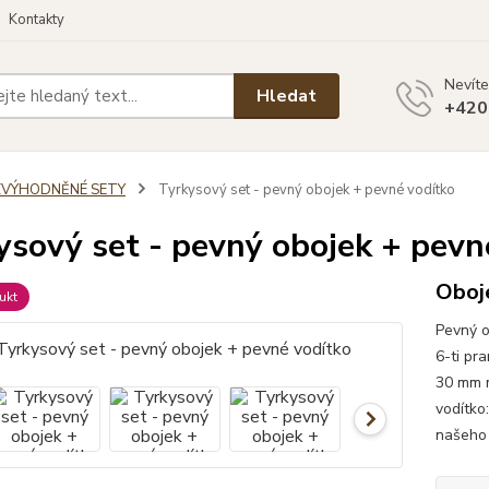
Kontakty
Nevíte
Hledat
+420
ZVÝHODNĚNÉ SETY
Tyrkysový set - pevný obojek + pevné vodítko
ysový set - pevný obojek + pevn
Oboje
ukt
Pevný o
6-ti pr
30 mm m
vodítko
našeho 