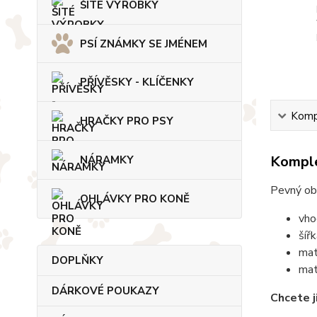
ŠITÉ VÝROBKY
PSÍ ZNÁMKY SE JMÉNEM
PŘÍVĚSKY - KLÍČENKY
Kompl
HRAČKY PRO PSY
Komple
NÁRAMKY
Pevný ob
OHLÁVKY PRO KONĚ
vho
šíř
mat
DOPLŇKY
mat
DÁRKOVÉ POUKAZY
Chcete j