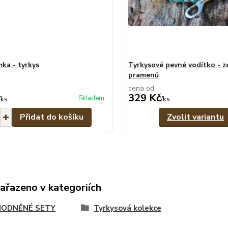
mka - tyrkys
Tyrkysové pevné vodítko - z
pramenů
cena od
329 Kč
Skladem
/
ks
/
ks
Přidat do košíku
Zvolit variantu
zařazeno v kategoriích
ODNĚNÉ SETY
Tyrkysová kolekce