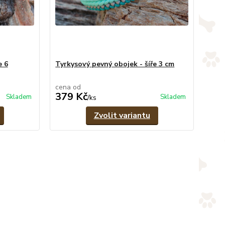
e 6
Tyrkysový pevný obojek - šíře 3 cm
cena od
379 Kč
Skladem
Skladem
/
ks
Zvolit variantu