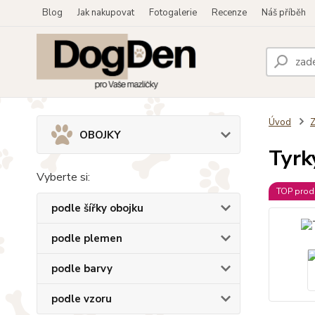
Blog
Jak nakupovat
Fotogalerie
Recenze
Náš příběh
Úvod
OBOJKY
Tyrk
Vyberte si:
TOP prod
podle šířky obojku
podle plemen
podle barvy
podle vzoru