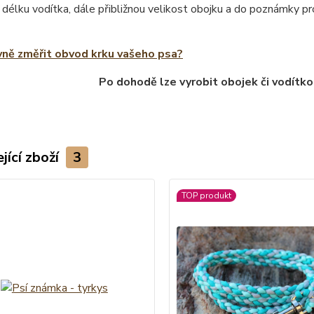
 délku vodítka, dále přibližnou velikost obojku a do poznámky 
vně změřit obvod krku vašeho psa?
Po dohodě lze vyrobit obojek či vodítko
jící zboží
3
TOP produkt