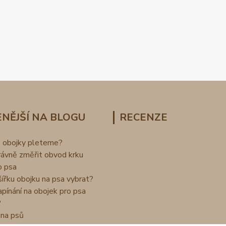
NĚJŠÍ NA BLOGU
RECENZE
o obojky pleteme?
rávně změřit obvod krku
o psa
šířku obojku na psa vybrat?
apínání na obojek pro psa
?
na psů