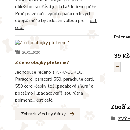
důležitou součástí jejich každodenní péče.
Proč právě ruční výroba paracordových
obojků může být ideální volbou pro ...
číst
celé
Psí zná
20.01.2020
39 Kč
Z čeho obojky pleteme?
Jednoduše řečeno z PARACORDU.
Paracord, paracord 550, parachute cord,
550 cord (česky též „padáková šňůra“ a
potažmo i „padákovka“) jsou různá
pojmeno...
číst celé
Zboží 
Zobrazit všechny články
ZVÝH