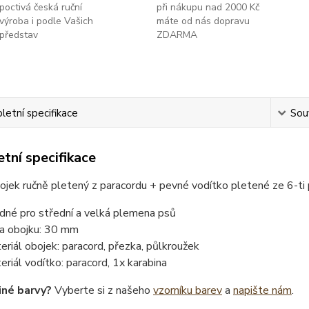
poctivá česká ruční
při nákupu nad 2000 Kč
výroba i podle Vašich
máte od nás dopravu
představ
ZDARMA
etní specifikace
Souv
tní specifikace
ojek ručně pletený z paracordu + pevné vodítko pletené ze 6-t
dné pro střední a velká plemena psů
ka obojku: 30 mm
eriál obojek: paracord, přezka, půlkroužek
eriál vodítko: paracord, 1x karabina
iné barvy?
Vyberte si z našeho
vzorníku barev
a
napište nám
.