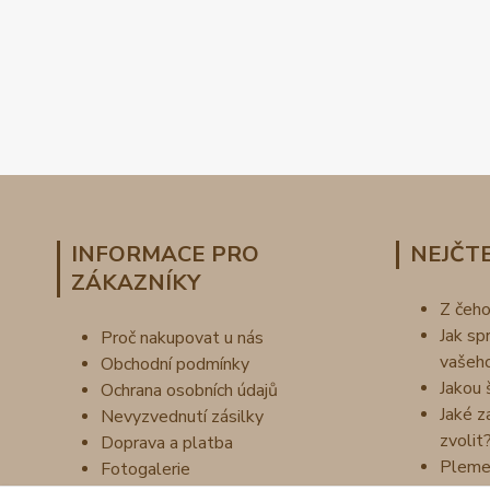
INFORMACE PRO
NEJČTE
ZÁKAZNÍKY
Z čeh
Jak sp
Proč nakupovat u nás
vašeh
Obchodní podmínky
Jakou 
Ochrana osobních údajů
Jaké z
Nevyzvednutí zásilky
zvolit
Doprava a platba
Pleme
Fotogalerie