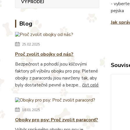
VÝPRODEJ
- vyberte
pejska
Jak sprá
Blog
25.02.2025
Proč zvolit obojky od nás?
Bezpečnost a pohodlí jsou klíčovými
Souvise
faktory při výběru obojku pro psy. Pletené
obojky z paracordu jsou navrženy tak, aby
byly dostatečně pevné a bezpe...
číst celé
18.01.2025
Obojky pro psy: Proč zvolit paracord?
Výběr správného obojku pro psy je