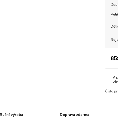
Dos
Veli
Dél
Nej
85
V 
ob
Číslo pr
Ruční výroba
Doprava zdarma