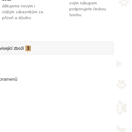
svým nákupem
děkujeme novým i
podporujete českou
stálým zákazníkům za
tvorbu
přízeň a důvěru
isející zboží
3
i pramenů