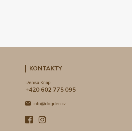
KONTAKTY
Denisa Knap
+420 602 775 095
info@dogden.cz