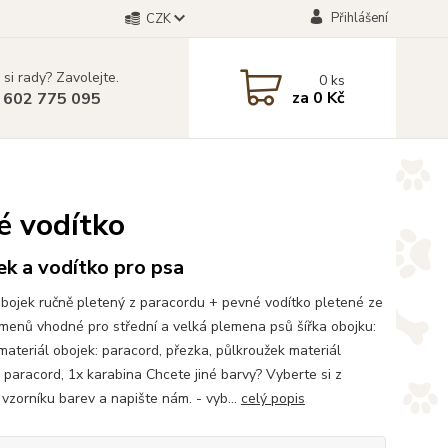
Přihlášení
CZK
 si rady? Zavolejte.
0
ks
za
0 Kč
 602 775 095
é vodítko
k a vodítko pro psa
bojek ručně pletený z paracordu + pevné vodítko pletené ze
amenů vhodné pro střední a velká plemena psů šířka obojku:
ateriál obojek: paracord, přezka, půlkroužek materiál
: paracord, 1x karabina Chcete jiné barvy? Vyberte si z
vzorníku barev a napište nám. - vyb...
celý popis