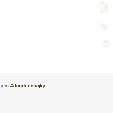
tagem
#dogdenobojky