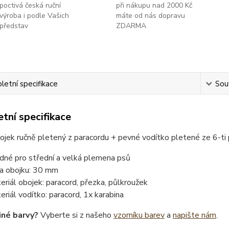
poctivá česká ruční
při nákupu nad 2000 Kč
výroba i podle Vašich
máte od nás dopravu
představ
ZDARMA
etní specifikace
Souv
tní specifikace
ojek ručně pletený z paracordu + pevné vodítko pletené ze 6-t
dné pro střední a velká plemena psů
ka obojku: 30 mm
eriál obojek: paracord, přezka, půlkroužek
eriál vodítko: paracord, 1x karabina
iné barvy?
Vyberte si z našeho
vzorníku barev
a
napište nám
.