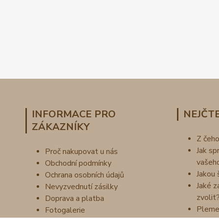
INFORMACE PRO
NEJČTE
ZÁKAZNÍKY
Z čeh
Jak sp
Proč nakupovat u nás
vašeh
Obchodní podmínky
Jakou 
Ochrana osobních údajů
Jaké z
Nevyzvednutí zásilky
zvolit
Doprava a platba
Pleme
Fotogalerie