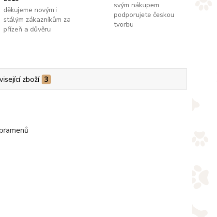
svým nákupem
děkujeme novým i
podporujete českou
stálým zákazníkům za
tvorbu
přízeň a důvěru
isející zboží
3
i pramenů