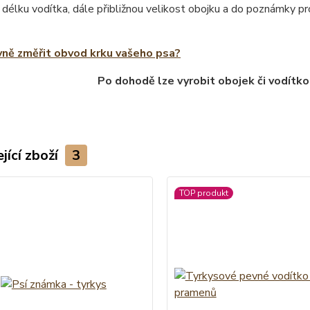
 délku vodítka, dále přibližnou velikost obojku a do poznámky 
vně změřit obvod krku vašeho psa?
Po dohodě lze vyrobit obojek či vodítko
jící zboží
3
TOP produkt