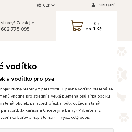
Přihlášení
CZK
 si rady? Zavolejte.
0
ks
za
0 Kč
 602 775 095
é vodítko
k a vodítko pro psa
bojek ručně pletený z paracordu + pevné vodítko pletené ze
amenů vhodné pro střední a velká plemena psů šířka obojku:
ateriál obojek: paracord, přezka, půlkroužek materiál
: paracord, 1x karabina Chcete jiné barvy? Vyberte si z
vzorníku barev a napište nám. - vyb...
celý popis