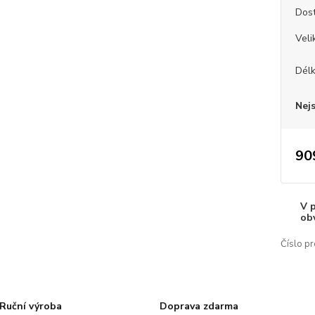
Dos
Veli
Dél
Nej
90
V 
ob
Číslo pr
Ruční výroba
Doprava zdarma