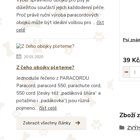
důležitou součástí jejich každodenní péče.
Proč právě ruční výroba paracordových
obojků může být ideální volbou pro ...
číst
celé
Psí zná
20.01.2020
39 Kč
Z čeho obojky pleteme?
Jednoduše řečeno z PARACORDU.
Paracord, paracord 550, parachute cord,
550 cord (česky též „padáková šňůra“ a
potažmo i „padákovka“) jsou různá
pojmeno...
číst celé
Zboží 
Zobrazit všechny články
ZVÝH