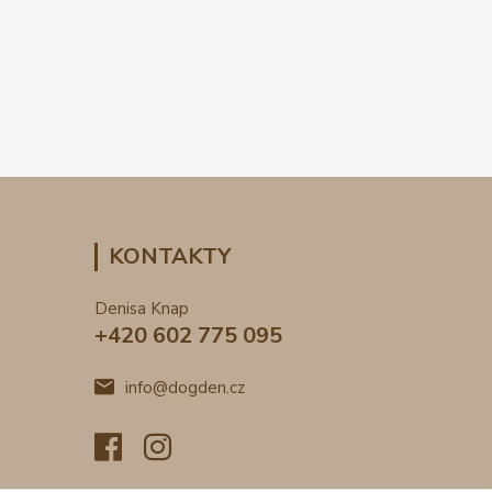
KONTAKTY
Denisa Knap
+420 602 775 095
info@dogden.cz