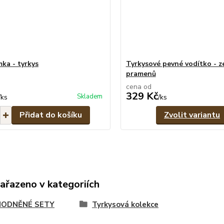
mka - tyrkys
Tyrkysové pevné vodítko - z
pramenů
cena od
329 Kč
Skladem
/
ks
/
ks
Přidat do košíku
Zvolit variantu
zařazeno v kategoriích
ODNĚNÉ SETY
Tyrkysová kolekce