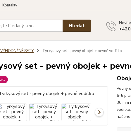
Kontakty
Nevíte
Hledat
+420
ZVÝHODNĚNÉ SETY
Tyrkysový set - pevný obojek + pevné vodítko
ysový set - pevný obojek + pevn
Oboje
ukt
Pevný o
6-ti pr
30 mm m
vodítko
našeho 