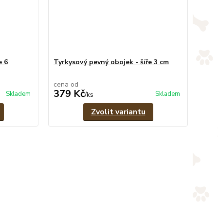
e 6
Tyrkysový pevný obojek - šíře 3 cm
cena od
379 Kč
Skladem
Skladem
/
ks
Zvolit variantu