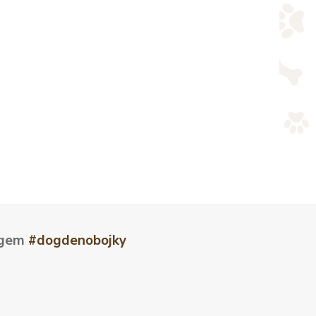
tagem
#dogdenobojky