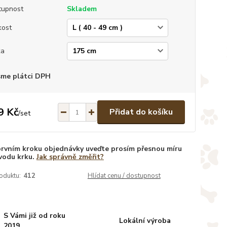
tupnost
Skladem
kost
ka
sme plátci DPH
9 Kč
Přidat do košíku
/
set
prvním kroku objednávky uveďte prosím přesnou míru
vodu krku.
Jak správně změřit?
oduktu:
412
Hlídat cenu / dostupnost
S Vámi již od roku
Lokální výroba
2019