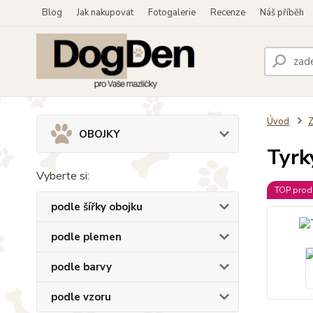
Blog
Jak nakupovat
Fotogalerie
Recenze
Náš příběh
Úvod
OBOJKY
Tyrk
Vyberte si:
TOP prod
podle šířky obojku
podle plemen
podle barvy
podle vzoru