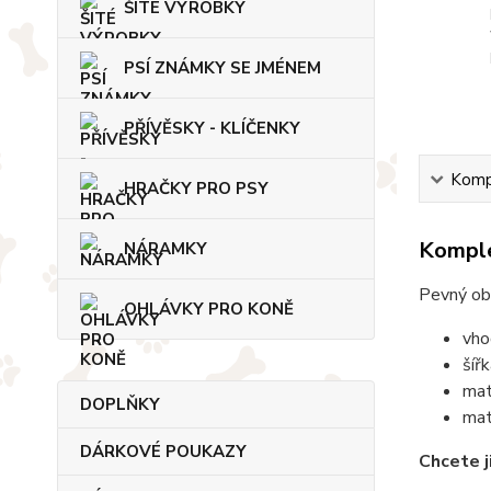
ŠITÉ VÝROBKY
PSÍ ZNÁMKY SE JMÉNEM
PŘÍVĚSKY - KLÍČENKY
Kompl
HRAČKY PRO PSY
Komple
NÁRAMKY
Pevný ob
OHLÁVKY PRO KONĚ
vho
šíř
mat
DOPLŇKY
mat
DÁRKOVÉ POUKAZY
Chcete j