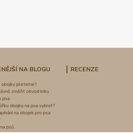
NĚJŠÍ NA BLOGU
RECENZE
o obojky pleteme?
rávně změřit obvod krku
o psa
šířku obojku na psa vybrat?
apínání na obojek pro psa
?
na psů