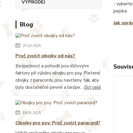
VÝPRODEJ
- vyberte
pejska
Jak sprá
Blog
25.02.2025
Proč zvolit obojky od nás?
Souvise
Bezpečnost a pohodlí jsou klíčovými
faktory při výběru obojku pro psy. Pletené
obojky z paracordu jsou navrženy tak, aby
byly dostatečně pevné a bezpe...
číst celé
18.01.2025
Obojky pro psy: Proč zvolit paracord?
Výběr správného obojku pro psy je