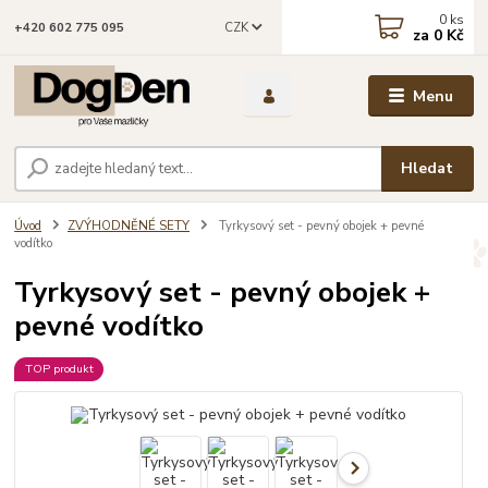
0
ks
CZK
+420 602 775 095
za
0 Kč
Menu
Hledat
Úvod
ZVÝHODNĚNÉ SETY
Tyrkysový set - pevný obojek + pevné
vodítko
Tyrkysový set - pevný obojek +
pevné vodítko
TOP produkt