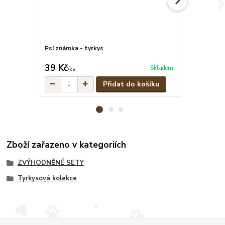
Psí známka - tyrkys
Tyrkysové pe
cena od
39 Kč
329 Kč
Skladem
/
ks
/
ks
Přidat do košíku
Zboží zařazeno v kategoriích
ZVÝHODNĚNÉ SETY
Tyrkysová kolekce