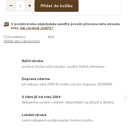
Přidat do košíku
V prvním kroku objednávky uveďte prosím přesnou míru obvodu
krku.
Jak správně změřit?
Číslo produktu:
412
Hlídat cenu / dostupnost
Ruční výroba
poctivá česká ruční výroba i podle Vašich představ
Doprava zdarma
při nákupu nad 2000 Kč máte od nás dopravu ZDARMA
S Vámi již od roku 2019
děkujeme novým i stálým zákazníkům za přízeň a důvěru
Lokální výroba
svým nákupem podporujete českou tvorbu