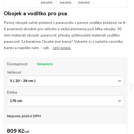
Obojek a vodítko pro psa
Pevný obojek ručně pletený z paracordu + pevné vodítko pletené ze 6-
ti pramenů vhodné pro střední a velká plemena psů šířka obojku: 30
mm materiál obojek: paracord, přezka, půlkroužek materiál vodítko:
paracord, 1x karabina Chcete jiné barvy? Vyberte si z našeho vzorníku
barev a napište nám. - vyb...
celý popis
Dostupnost
Skladem
Velikost
Délka
Nejsme plátci DPH
809 Kč
/
set