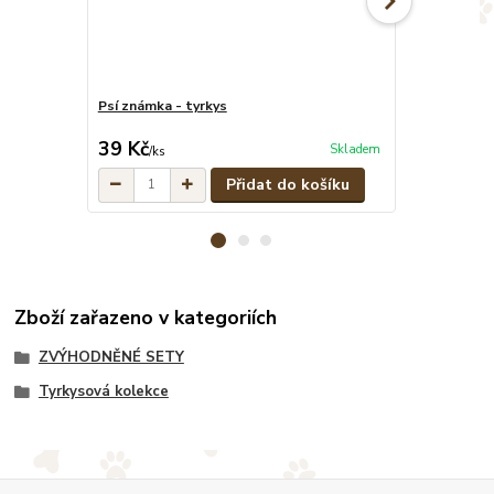
Psí známka - tyrkys
Tyrkysové pe
cena od
39 Kč
329 Kč
Skladem
/
ks
/
ks
Přidat do košíku
Zboží zařazeno v kategoriích
ZVÝHODNĚNÉ SETY
Tyrkysová kolekce