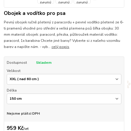
Obojek a vodítko pro psa
Pevný obojek ručně pletený z paracordu + pevné vodítko pletené ze 6-
ti pramenů vhodné pro střední a velká plemena psů šířka obojku: 30
mm materiál obojek: paracord, přezka, půlkroužek materiál vodítko:
paracord, 1x karabina Chcete jiné barvy? Vyberte si z našeho vzorníku
barev a napište nám. - vyb...
celý popis
Dostupnost
Skladem
Velikost
Délka
Nejsme plátci DPH
959 Kč
/
set