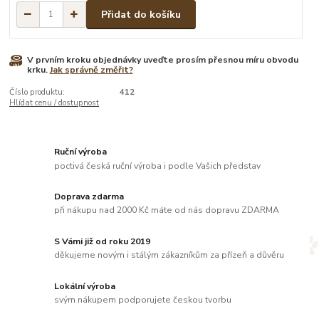
Přidat do košíku
V prvním kroku objednávky uveďte prosím přesnou míru obvodu
krku.
Jak správně změřit?
Číslo produktu:
412
Hlídat cenu / dostupnost
Ruční výroba
poctivá česká ruční výroba i podle Vašich představ
Doprava zdarma
při nákupu nad 2000 Kč máte od nás dopravu ZDARMA
S Vámi již od roku 2019
děkujeme novým i stálým zákazníkům za přízeň a důvěru
Lokální výroba
svým nákupem podporujete českou tvorbu