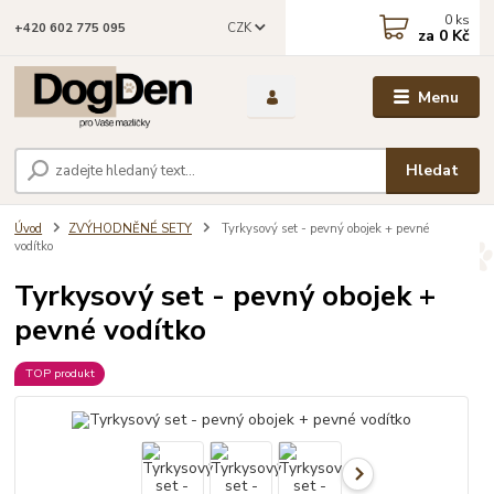
0
ks
CZK
+420 602 775 095
za
0 Kč
Menu
Hledat
Úvod
ZVÝHODNĚNÉ SETY
Tyrkysový set - pevný obojek + pevné
vodítko
Tyrkysový set - pevný obojek +
pevné vodítko
TOP produkt