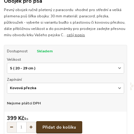
Obojek pro psa
Pevný obojek ručně pletený z paracordu vhodné pro střední a velká
plemena psů šířka obojku: 30 mm materiál: paracord, přezka,
půlkroužek - vyberte si variantu buďto s plastovou či kovovou přezkou,
dále přibližnou velikost a do poznámky pro prodejce zadejte přesnou
míru obvodu krku Vašeho pejska C...
celý popis
Dostupnost
Skladem
Velikost
Zapínání
Nejsme plátci DPH
399 Kč
/
ks
Přidat do košíku