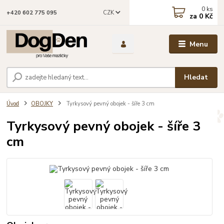
0
ks
CZK
+420 602 775 095
za
0 Kč
Menu
Hledat
Úvod
OBOJKY
Tyrkysový pevný obojek - šíře 3 cm
Tyrkysový pevný obojek - šíře 3
cm