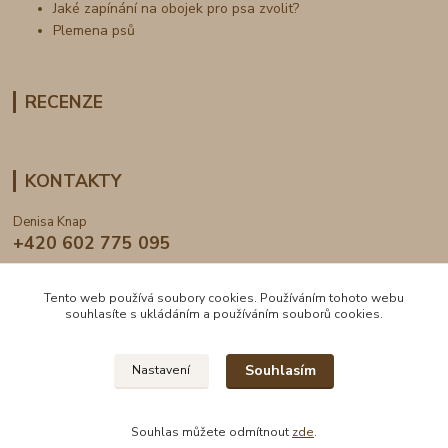
Jaké zapínání na obojek pro psa zvolit?
Plemena psů
RECENZE
KONTAKTY
Denisa Knap
+420 602 775 095
info@dogden.cz
Tento web používá soubory cookies. Používáním tohoto webu
souhlasíte s ukládáním a používáním souborů cookies.
Souhlasím
Nastavení
2024 © DogDen.cz, všechna práva vyhrazena
Souhlas můžete odmítnout
zde
.
Vytvořeno na
Eshop-rychle.cz