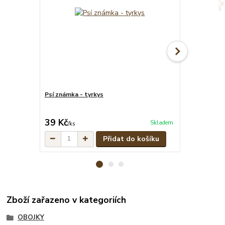
Psí známka - tyrkys
Tyrkysové pe
cena od
39 Kč
329 Kč
Skladem
/
ks
/
ks
Přidat do košíku
Zboží zařazeno v kategoriích
OBOJKY