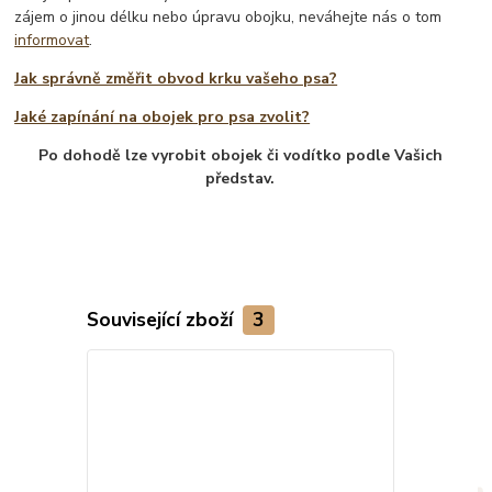
zájem o jinou délku nebo úpravu obojku, neváhejte nás o tom
informovat
.
Jak správně změřit obvod krku vašeho psa?
Jaké zapínání na obojek pro psa zvolit?
Po dohodě lze vyrobit obojek či vodítko podle Vašich
představ.
Související zboží
3
TOP produkt