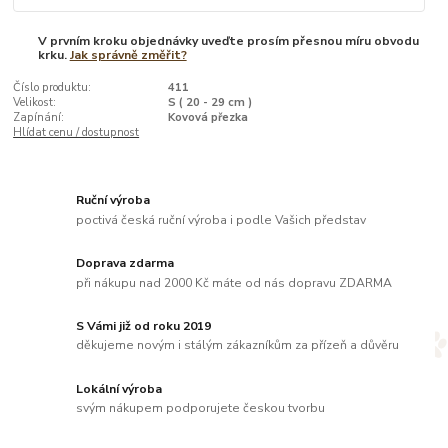
V prvním kroku objednávky uveďte prosím přesnou míru obvodu
krku.
Jak správně změřit?
Číslo produktu:
411
Velikost:
S ( 20 - 29 cm )
Zapínání:
Kovová přezka
Hlídat cenu / dostupnost
Ruční výroba
poctivá česká ruční výroba i podle Vašich představ
Doprava zdarma
při nákupu nad 2000 Kč máte od nás dopravu ZDARMA
S Vámi již od roku 2019
děkujeme novým i stálým zákazníkům za přízeň a důvěru
Lokální výroba
svým nákupem podporujete českou tvorbu