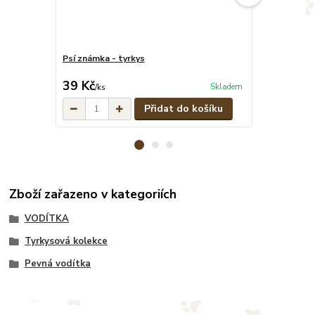
Psí známka - tyrkys
Tyrkysový pev
cena od
39 Kč
379 Kč
Skladem
/
ks
/
ks
Přidat do košíku
Zboží zařazeno v kategoriích
VODÍTKA
Tyrkysová kolekce
Pevná vodítka