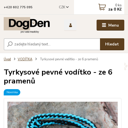
0
ks
CZK
+420 602 775 095
za
0 Kč
Menu
Hledat
Úvod
VODÍTKA
Tyrkysové pevné vodítko - ze 6 pramenů
Tyrkysové pevné vodítko - ze 6
pramenů
Novinka