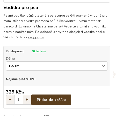
Vodítko pro psa
Pevné vodítko ručně pletené z paracordu ze 6-ti pramenů vhodné pro
malá, střední a velká plemena psů šířka vodítka: 15 mm materiál:
paracord, 1x karabina Chcete jiné barvy? Vyberte si z našeho vzorníku
barev a napište nám. Po dohodě lze vyrobit obojek či vodítko podle
Vašich představ.
celý popis
Dostupnost
Skladem
Délka
Nejsme plátci DPH
329 Kč
/
ks
Přidat do košíku