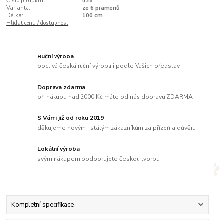
Číslo produktu:
428
Varianta:
ze 6 pramenů
Délka:
100 cm
Hlídat cenu / dostupnost
Ruční výroba
poctivá česká ruční výroba i podle Vašich představ
Doprava zdarma
při nákupu nad 2000 Kč máte od nás dopravu ZDARMA
S Vámi již od roku 2019
děkujeme novým i stálým zákazníkům za přízeň a důvěru
Lokální výroba
svým nákupem podporujete českou tvorbu
Kompletní specifikace