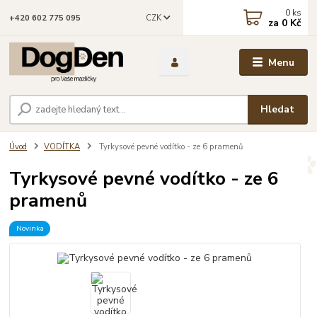
0
ks
CZK
+420 602 775 095
za
0 Kč
Menu
Hledat
Úvod
VODÍTKA
Tyrkysové pevné vodítko - ze 6 pramenů
Tyrkysové pevné vodítko - ze 6
pramenů
Novinka