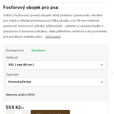
Fosforový obojek pro psa
Svítící ( fosforový ) pevný obojek ručně pletený z paracordu vhodné
pro malá a střední plemena psů šířka obojku: cca 18 mm materiál:
paracord, microcord, přezka, půlkroužek - vyberte si variantu buďto s
plastovou či kovovou přezkou, dále přibližnou velikost a do poznámky
pro prodejce zadejte přes...
celý popis
Dostupnost
Skladem
Velikost
Zapínání
Nejsme plátci DPH
559 Kč
/
ks