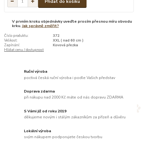
Přidat do košíku
V prvním kroku objednávky uveďte prosím přesnou míru obvodu
krku.
Jak správně změřit?
Číslo produktu:
372
Velikost:
XXL ( nad 60 cm )
Zapínání:
Kovová přezka
Hlídat cenu / dostupnost
Ruční výroba
poctivá česká ruční výroba i podle Vašich představ
Doprava zdarma
při nákupu nad 2000 Kč máte od nás dopravu ZDARMA
S Vámi již od roku 2019
děkujeme novým i stálým zákazníkům za přízeň a důvěru
Lokální výroba
svým nákupem podporujete českou tvorbu