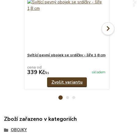
Svítící pevný obojek se srdíčky - šíře 1,8 cm
Svítící pevné
cena od
cena od
339 Kč
349 Kč
skladem
/
ks
/
ks
Zvolit variantu
Zboží zařazeno v kategoriích
OBOJKY