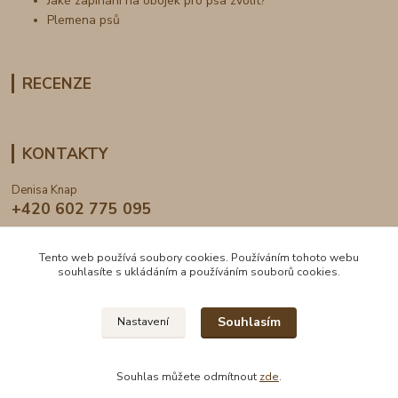
Jaké zapínání na obojek pro psa zvolit?
Plemena psů
RECENZE
KONTAKTY
Denisa Knap
+420 602 775 095
info@dogden.cz
Tento web používá soubory cookies. Používáním tohoto webu
souhlasíte s ukládáním a používáním souborů cookies.
Souhlasím
Nastavení
2024 © DogDen.cz, všechna práva vyhrazena
Souhlas můžete odmítnout
zde
.
Vytvořeno na
Eshop-rychle.cz