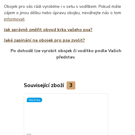
Obojek pro vás rádi vyrobíme i v setu s vodítkem. Pokud máte
zájem o jinou délku nebo úpravu obojku, neváhejte nás o tom
informovat
.
Jak správně změřit obvod krku vašeho psa?
Jaké zapínání na obojek pro psa zvolit?
Po dohodě lze vyrobit obojek či vodítko podle Vašich
představ.
Související zboží
3
Novinka
Novinka