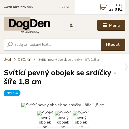
0
ks
CZK
+420 602 775 095
za
0 Kč
Menu
Hledat
Úvod
OBOJKY
Svítící pevný obojek se srdíčky - šíře 1,8 cm
Svítící pevný obojek se srdíčky -
šíře 1,8 cm
Novinka