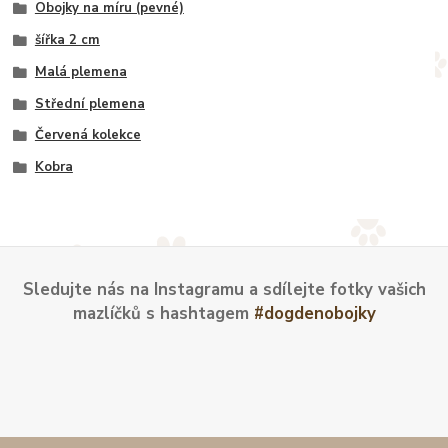
Obojky na míru (pevné)
šířka 2 cm
Malá plemena
Střední plemena
Červená kolekce
Kobra
Sledujte nás na Instagramu a sdílejte fotky vašich
mazlíčků s hashtagem
#dogdenobojky