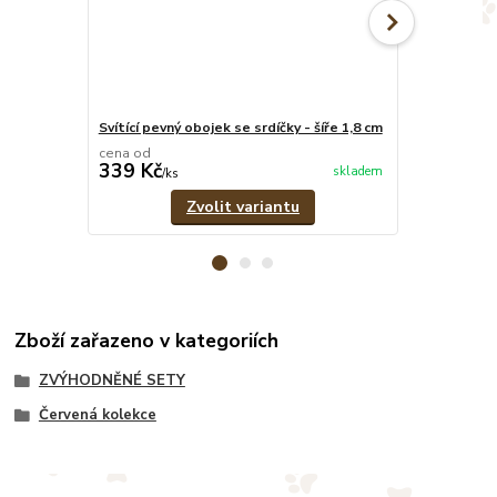
Svítící pevný obojek se srdíčky - šíře 1,8 cm
Svítící pevné
cena od
cena od
339 Kč
349 Kč
skladem
/
ks
/
ks
Zvolit variantu
Zboží zařazeno v kategoriích
ZVÝHODNĚNÉ SETY
Červená kolekce