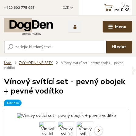
0
ks
CZK
+420 602 775 095
za
0 Kč
Menu
Hledat
Úvod
ZVÝHODNĚNÉ SETY
Vínový svítící set - pevný obojek + pevné
vodítko
Vínový svítící set - pevný obojek
+ pevné vodítko
Novinka