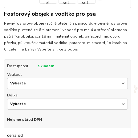
Fosforový obojek a vodítko pro psa
Pevný fosforový obojek ručně pletený z paracordu + pevné fosforové
vodítko pletené ze 6-ti pramenů vhodné pro malá a střední plemena
psů šířka obojku: cca 18 mm materiál obojek: paracord, microcord,
přezka, půlkroužek materiál vodítko: paracord, microcord, 1x karabina
Chcete jiné barvy? Vyberte si...
celý popis
Dostupnost
Skladem
Velikost
Délka
Nejsme plátci DPH
cena od