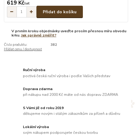
619 Kč
/
set
Přidat do košíku
V prvním kroku objednávky uveďte prosím přesnou míru obvodu
krku.
Jak správně změřit?
Číslo produktu:
382
Hlídat cenu / dostupnost
Ruční výroba
poctivá česká ruční výroba i podle Vašich představ
Doprava zdarma
při nákupu nad 2000 Kč máte od nás dopravu ZDARMA
S Vámi již od roku 2019
děkujeme novým i stálým zákazníkům za přízeň a důvěru
Lokální výroba
svým nákupem podporujete českou tvorbu