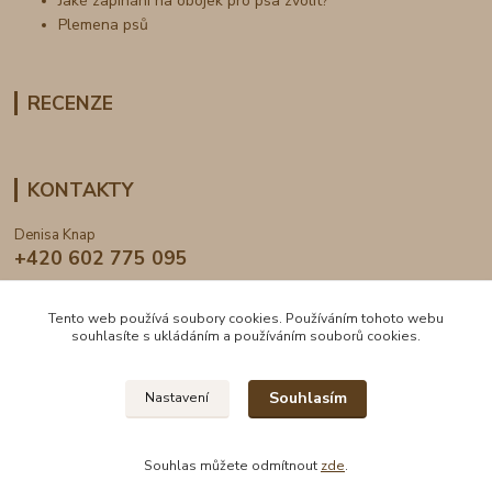
Jaké zapínání na obojek pro psa zvolit?
Plemena psů
RECENZE
KONTAKTY
Denisa Knap
+420 602 775 095
info@dogden.cz
Tento web používá soubory cookies. Používáním tohoto webu
souhlasíte s ukládáním a používáním souborů cookies.
Souhlasím
Nastavení
2024 © DogDen.cz, všechna práva vyhrazena
Souhlas můžete odmítnout
zde
.
Vytvořeno na
Eshop-rychle.cz