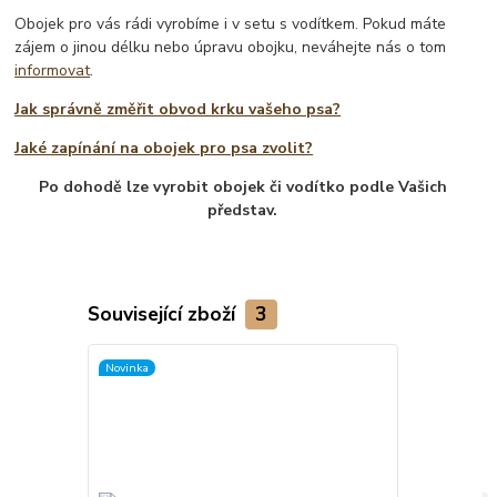
Obojek pro vás rádi vyrobíme i v setu s vodítkem. Pokud máte
zájem o jinou délku nebo úpravu obojku, neváhejte nás o tom
informovat
.
Jak správně změřit obvod krku vašeho psa?
Jaké zapínání na obojek pro psa zvolit?
Po dohodě lze vyrobit obojek či vodítko podle Vašich
představ.
Související zboží
3
Novinka
Novinka