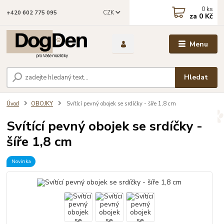
0
ks
CZK
+420 602 775 095
za
0 Kč
Menu
Hledat
Úvod
OBOJKY
Svítící pevný obojek se srdíčky - šíře 1,8 cm
Svítící pevný obojek se srdíčky -
šíře 1,8 cm
Novinka