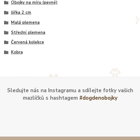
Obojky na míru (pevné)
šířka 2 cm
Malá plemena
Střední plemena
Červená kolekce
Kobra
Sledujte nás na Instagramu a sdílejte fotky vašich
mazlíčků s hashtagem
#dogdenobojky