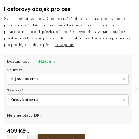
Fosforový obojek pro psa
Svítící ( fosforový ) pevný obojek ručně pletený z paracordu vhodné
pro malá a střední plemena psů šířka obojku: cca 18 mm materiál:
paracord, microcord, přezka, půlkroužek - vyberte si variantu buďto s
plastovou či kovovou přezkou, dále přibližnou velikost a do poznámky
pro prodejce zadejte přes...
celý popis
Dostupnost
Skladem
Velikost
Zapínání
Nejsme plátci DPH
409 Kč
/
ks