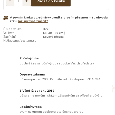
Přidat do košíku
V prvním kroku objednávky uveďte prosím přesnou míru obvodu
krku.
Jak správně změřit?
Číslo produktu:
372
Velikost:
M ( 30 - 39 cm )
Zapínání:
Kovová přezka
Hlídat cenu / dostupnost
Ruční výroba
poctivá česká ruční výroba i podle Vašich představ
Doprava zdarma
při nákupu nad 2000 Kč máte od nás dopravu ZDARMA
S Vámi již od roku 2019
děkujeme novým i stálým zákazníkům za přízeň a důvěru
Lokální výroba
svým nákupem podporujete českou tvorbu