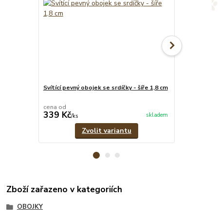
Svítící pevný obojek se srdíčky - šíře 1,8 cm
Svítící pevné
cena od
cena od
339 Kč
349 Kč
skladem
/
ks
/
ks
Zvolit variantu
Zboží zařazeno v kategoriích
OBOJKY